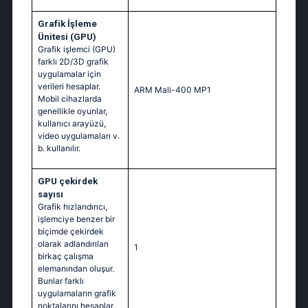
Grafik İşleme
Ünitesi (GPU)
Grafik işlemci (GPU)
farklı 2D/3D grafik
uygulamalar için
verileri hesaplar.
ARM Mali-400 MP1
Mobil cihazlarda
genellikle oyunlar,
kullanıcı arayüzü,
video uygulamaları v.
b. kullanılır.
GPU çekirdek
sayısı
Grafik hızlandırıcı,
işlemciye benzer bir
biçimde çekirdek
olarak adlandırılan
1
birkaç çalışma
elemanından oluşur.
Bunlar farklı
uygulamaların grafik
noktalarını hesaplar.