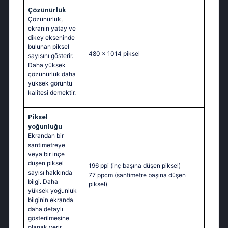
Çözünürlük
Çözünürlük,
ekranın yatay ve
dikey ekseninde
bulunan piksel
480 x 1014 piksel
sayısını gösterir.
Daha yüksek
çözünürlük daha
yüksek görüntü
kalitesi demektir.
Piksel
yoğunluğu
Ekrandan bir
santimetreye
veya bir inçe
düşen piksel
196 ppi
(inç başına düşen piksel)
sayısı hakkında
77 ppcm
(santimetre başına düşen
bilgi. Daha
piksel)
yüksek yoğunluk
bilginin ekranda
daha detaylı
gösterilmesine
olanak verir.