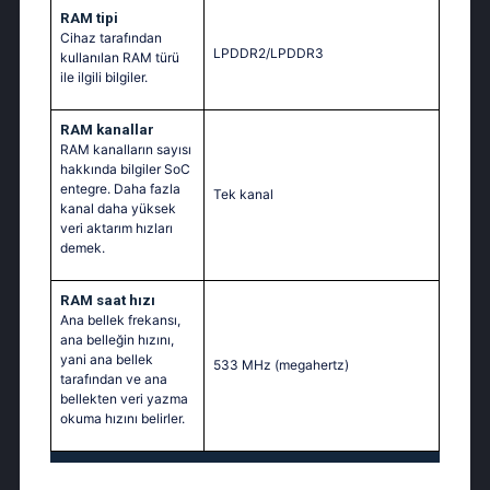
RAM tipi
Cihaz tarafından
LPDDR2/LPDDR3
kullanılan RAM türü
ile ilgili bilgiler.
RAM kanallar
RAM kanalların sayısı
hakkında bilgiler SoC
entegre. Daha fazla
Tek kanal
kanal daha yüksek
veri aktarım hızları
demek.
RAM saat hızı
Ana bellek frekansı,
ana belleğin hızını,
yani ana bellek
533 MHz
(megahertz)
tarafından ve ana
bellekten veri yazma
okuma hızını belirler.