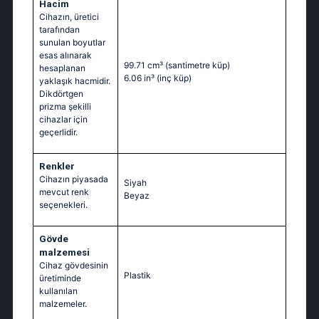
Hacim
Cihazın, üretici
tarafından
sunulan boyutlar
esas alınarak
99.71 cm³
(santimetre küp)
hesaplanan
6.06 in³
(inç küp)
yaklaşık hacmidir.
Dikdörtgen
prizma şekilli
cihazlar için
geçerlidir.
Renkler
Cihazın piyasada
Siyah
mevcut renk
Beyaz
seçenekleri.
Gövde
malzemesi
Cihaz gövdesinin
Plastik
üretiminde
kullanılan
malzemeler.