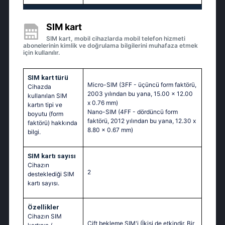
SIM kart
SIM kart, mobil cihazlarda mobil telefon hizmeti
abonelerinin kimlik ve doğrulama bilgilerini muhafaza etmek
için kullanılır.
SIM kart türü
Micro-SIM (3FF - üçüncü form faktörü,
Cihazda
2003 yılından bu yana, 15.00 x 12.00
kullanılan SIM
x 0.76 mm)
kartın tipi ve
Nano-SIM (4FF - dördüncü form
boyutu (form
faktörü, 2012 yılından bu yana, 12.30 x
faktörü) hakkında
8.80 x 0.67 mm)
bilgi.
SIM kartı sayısı
Cihazın
2
desteklediği SIM
kartı sayısı.
Özellikler
Cihazın SIM
Çift bekleme SIM'i (İkisi de etkindir. Bir