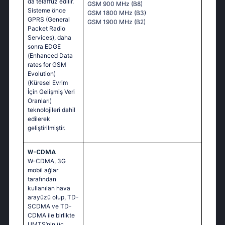
da telaffuz edilir.
GSM 900 MHz (B8)
Sisteme önce
GSM 1800 MHz (B3)
GPRS (General
GSM 1900 MHz (B2)
Packet Radio
Services), daha
sonra EDGE
(Enhanced Data
rates for GSM
Evolution)
(Küresel Evrim
İçin Gelişmiş Veri
Oranları)
teknolojileri dahil
edilerek
geliştirilmiştir.
W-CDMA
W-CDMA, 3G
mobil ağlar
tarafından
kullanılan hava
arayüzü olup, TD-
SCDMA ve TD-
CDMA ile birlikte
UMTS’nin üç