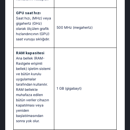
GPU saat hızı
Saat hızı, (MHz) veya
gigahertz (GHz)
500 MHz
(megahertz)
olarak ölçülen grafik
hızlandırıcının (GPU)
saat vuruşu sıklığıdır.
RAM kapasitesi
Ana bellek (RAM-
Rastgele erişimli
bellek) işletim sistemi
ve bütün kurulu
uygulamalar
tarafından kullanılır.
1 GB
(gigabayt)
RAM bellekte
muhafaza edilen
bütün veriler cihazın
kapatılması veya
yeniden
başlatılmasından
sonra yok olur.