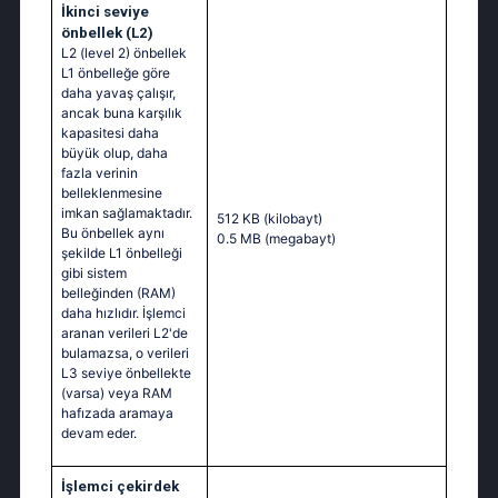
İkinci seviye
önbellek (L2)
L2 (level 2) önbellek
L1 önbelleğe göre
daha yavaş çalışır,
ancak buna karşılık
kapasitesi daha
büyük olup, daha
fazla verinin
belleklenmesine
imkan sağlamaktadır.
512 KB
(kilobayt)
Bu önbellek aynı
0.5 MB
(megabayt)
şekilde L1 önbelleği
gibi sistem
belleğinden (RAM)
daha hızlıdır. İşlemci
aranan verileri L2'de
bulamazsa, o verileri
L3 seviye önbellekte
(varsa) veya RAM
hafızada aramaya
devam eder.
İşlemci çekirdek