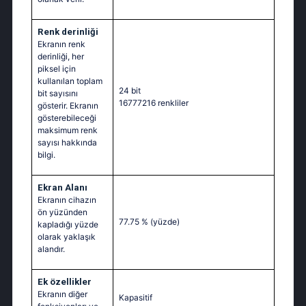
Renk derinliği
Ekranın renk
derinliği, her
piksel için
kullanılan toplam
24 bit
bit sayısını
16777216 renkliler
gösterir. Ekranın
gösterebileceği
maksimum renk
sayısı hakkında
bilgi.
Ekran Alanı
Ekranın cihazın
ön yüzünden
77.75 %
(yüzde)
kapladığı yüzde
olarak yaklaşık
alandır.
Ek özellikler
Ekranın diğer
Kapasitif