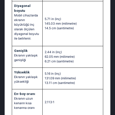
Diyagonal
boyutu
Mobil cihazlarda
5.71 in
(inç)
ekranın
145.03 mm
(milimetre)
büyüklüğü inç
14.5 cm
(santimetre)
olarak ölçülen
diyagonal boyutu
ile belirlenir.
Genişlik
2.44 in
(inç)
Ekranın yaklaşık
62.05 mm
(milimetre)
genişliği
6.21 cm
(santimetre)
Yükseklik
5.16 in
(inç)
Ekranın yaklaşık
131.09 mm
(milimetre)
yüksekliği
13.11 cm
(santimetre)
En-boy oranı
Ekranın uzun
2.113:1
kenarın kısa
kenarına oranı