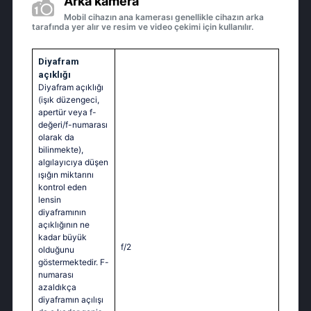
Arka kamera
Mobil cihazın ana kamerası genellikle cihazın arka
tarafında yer alır ve resim ve video çekimi için kullanılır.
Diyafram
açıklığı
Diyafram açıklığı
(işık düzengeci,
apertür veya f-
değeri/f-numarası
olarak da
bilinmekte),
algılayıcıya düşen
ışığın miktarını
kontrol eden
lensin
diyaframının
açıklığının ne
kadar büyük
f/2
olduğunu
göstermektedir. F-
numarası
azaldıkça
diyaframın açılışı