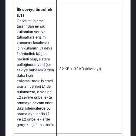
İlk seviye önbellek
(L1)
Önbellek işlemci
tarafından en sık
kullanılan veri ve
talimatlara erişim
zamanını kısaltmak
için kullanılır. L1 (level
1) önbellek küçük
hacimli olup, sistem
belleğinden ve diğer
32 KB + 32 KB
(kilobayt)
seviye önbelleklerden
daha hızlı
çalışmaktadır. İşlemci
aranan verileri L1'de
bulamazsa, o verileri
L2 seviye önbellekte
aramaya devam eder.
Bazı işlemcilerde bu
arama aynı anda L1
ve L2 önbelleklerde
gerçekleştirilmektedir.