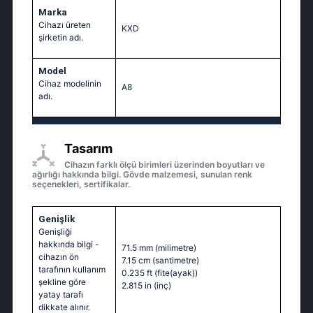
Marka
Cihazı üreten
KXD
şirketin adı.
Model
Cihaz modelinin
A8
adı.
Tasarım
Cihazın farklı ölçü birimleri üzerinden boyutları ve
ağırlığı hakkında bilgi. Gövde malzemesi, sunulan renk
seçenekleri, sertifikalar.
Genişlik
Genişliği
hakkında bilgi -
71.5 mm
(milimetre)
cihazın ön
7.15 cm
(santimetre)
tarafının kullanım
0.235 ft
(fite(ayak))
şekline göre
2.815 in
(inç)
yatay tarafı
dikkate alınır.