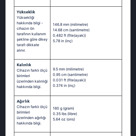
Yükseklik
Yüksekliği
hakkında bilgi -
146.8 mm
(milimetre)
cihazın ön
14.68 cm
(santimetre)
tarafının kullanım
0.482 ft
(fite(ayak))
şekline göre dikey
5.78 in
(inç)
tarafı dikkate
alınır.
Kalınlık
9.5 mm
(milimetre)
Cihazın farklı ölçü
0.95 cm
(santimetre)
birimleri
0.031 ft
(fite(ayak))
üzerinden kalınlıği
0.374 in
(inç)
hakkında bilgi.
Ağırlık
Cihazın farklı ölçü
160 g
(gram)
birimleri
0.35 lbs
(libre)
üzerinden ağırlığı
5.64 oz
(ons)
hakkında bilgi.