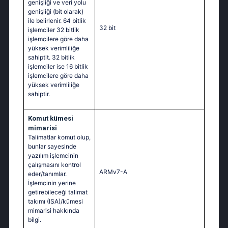
genişliği ve veri yolu
genişliği (bit olarak)
ile belirlenir. 64 bitlik
32 bit
işlemciler 32 bitlik
işlemcilere göre daha
yüksek verimliliğe
sahiptit. 32 bitlik
işlemciler ise 16 bitlik
işlemcilere göre daha
yüksek verimliliğe
sahiptir.
Komut kümesi
mimarisi
Talimatlar komut olup,
bunlar sayesinde
yazılım işlemcinin
çalışmasını kontrol
ARMv7-A
eder/tanımlar.
İşlemcinin yerine
getirebileceği talimat
takımı (ISA)/kümesi
mimarisi hakkında
bilgi.