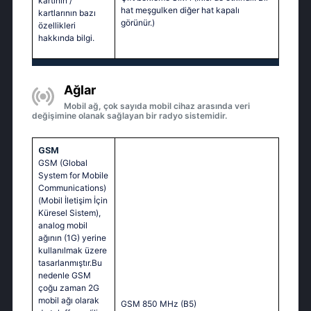
kartının /
hat meşgulken diğer hat kapalı
kartlarının bazı
görünür.)
özellikleri
hakkında bilgi.
Ağlar
Mobil ağ, çok sayıda mobil cihaz arasında veri
değişimine olanak sağlayan bir radyo sistemidir.
GSM
GSM (Global
System for Mobile
Communications)
(Mobil İletişim İçin
Küresel Sistem),
analog mobil
ağının (1G) yerine
kullanılmak üzere
tasarlanmıştır.Bu
nedenle GSM
çoğu zaman 2G
mobil ağı olarak
GSM 850 MHz (B5)