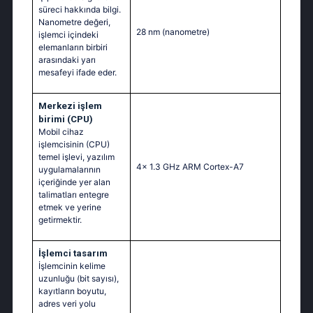
süreci hakkında bilgi.
Nanometre değeri,
28 nm
(nanometre)
işlemci içindeki
elemanların birbiri
arasındaki yarı
mesafeyi ifade eder.
Merkezi işlem
birimi (CPU)
Mobil cihaz
işlemcisinin (CPU)
temel işlevi, yazılım
4x 1.3 GHz ARM Cortex-A7
uygulamalarının
içeriğinde yer alan
talimatları entegre
etmek ve yerine
getirmektir.
İşlemci tasarım
İşlemcinin kelime
uzunluğu (bit sayısı),
kayıtların boyutu,
adres veri yolu