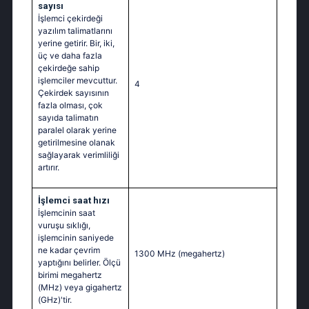
sayısı
İşlemci çekirdeği
yazılım talimatlarını
yerine getirir. Bir, iki,
üç ve daha fazla
çekirdeğe sahip
işlemciler mevcuttur.
4
Çekirdek sayısının
fazla olması, çok
sayıda talimatın
paralel olarak yerine
getirilmesine olanak
sağlayarak verimliliği
artırır.
İşlemci saat hızı
İşlemcinin saat
vuruşu sıklığı,
işlemcinin saniyede
ne kadar çevrim
1300 MHz
(megahertz)
yaptığını belirler. Ölçü
birimi megahertz
(MHz) veya gigahertz
(GHz)'tir.