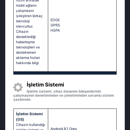
hızını artırarak
mobil ağların
çalışmasını
iyileştiren birkaç
EDGE
teknoloji
GPRS
mevcuttur.
HSPA
Cihazın
desteklediği
haberleşme
teknolojileri ve
desteklenen
aktarma hızları
hakkında bilgi.
İşletim Sistemi
İşletim sistemi, cihaz donanım bileşenlerinin
çalışmasının denetiminden ve yönetiminden sorumlu sistem
yazılımıdır.
İşletim Sistemi
(OS)
Cihazın kullandığı
Android 8.1 Oreo
işletim sistemi ve