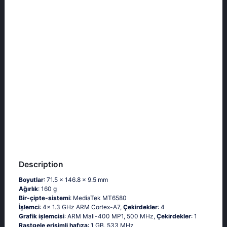
Description
Boyutlar
: 71.5 x 146.8 x 9.5 mm
Ağırlık
: 160 g
Bir-çipte-sistemi
: MediaTek MT6580
İşlemci
: 4x 1.3 GHz ARM Cortex-A7,
Çekirdekler
: 4
Grafik işlemcisi
: ARM Mali-400 MP1, 500 MHz,
Çekirdekler
: 1
Rastgele erişimli hafıza
: 1 GB, 533 MHz