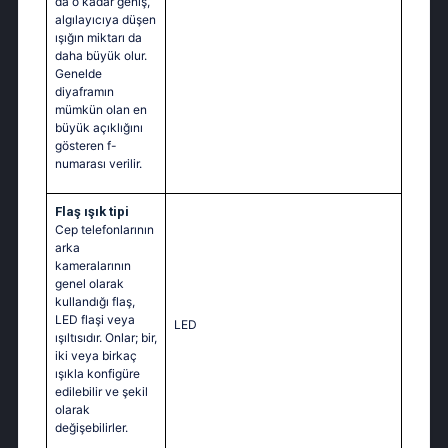
da o kadar geniş,
algılayıcıya düşen
ışığın miktarı da
daha büyük olur.
Genelde
diyaframın
mümkün olan en
büyük açıklığını
gösteren f-
numarası verilir.
Flaş ışık tipi
Cep telefonlarının
arka
kameralarının
genel olarak
kullandığı flaş,
LED flaşi veya
LED
ışıltısıdır. Onlar; bir,
iki veya birkaç
ışıkla konfigüre
edilebilir ve şekil
olarak
değişebilirler.