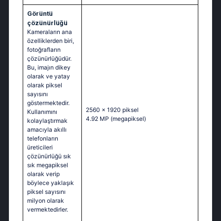
Görüntü
çözünürlüğü
Kameraların ana
özelliklerden biri,
fotoğrafların
çözünürlüğüdür.
Bu, imajın dikey
olarak ve yatay
olarak piksel
sayısını
göstermektedir.
2560 x 1920 piksel
Kullanımını
4.92 MP
(megapiksel)
kolaylaştırmak
amacıyla akıllı
telefonların
üreticileri
çözünürlüğü sık
sık megapiksel
olarak verip
böylece yaklaşık
piksel sayısını
milyon olarak
vermektedirler.