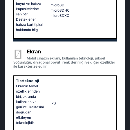
boyut ve hafıza
microSD
kapasitelerine
microSDHC
sahiptir.
microSDXC
Desteklenen
hafıza kart tipleri
hakkında bilgi.
Ekran
Mobil cihazın ekranı, kullanılan teknoloji, piksel
yoğunluğu, diyagonal boyut, renk derinliği ve diğer özellikler
ile karakterize edilir.
Tip/teknoloji
Ekranın temel
özelliklerinden
biri, ekranda
kullanılan ve
IPS
görüntü kalitesini
doğrudan
etkileyen
teknolojidir.