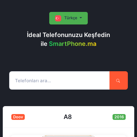
Türkçe
İdeal Telefonunuzu Keşfedin
ile
SmartPhone.ma
A8
Doov
2016