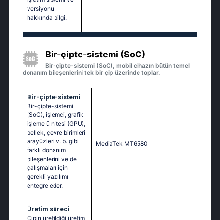
versiyonu
hakkında bilgi.
Bir-çipte-sistemi (SoC)
Bir-çipte-sistemi (SoC), mobil cihazın bütün temel
donanım bileşenlerini tek bir çip üzerinde toplar.
Bir-çipte-sistemi
Bir-çipte-sistemi
(SoC), işlemci, grafik
işleme ü nitesi (GPU),
bellek, çevre birimleri
arayüzleri v. b. gibi
MediaTek MT6580
farklı donanım
bileşenlerini ve de
çalışmaları için
gerekli yazılımı
entegre eder.
Üretim süreci
Çipin üretildiği üretim