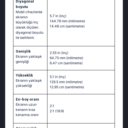
Diyagonal
boyutu
Mobil cihazlarda
5.7 in
(inç)
ekranın
144.78 mm
(milimetre)
büyüklüğü inç
14.48 cm
(santimetre)
olarak ölçülen
diyagonal boyutu
ile belirlenir.
Genişlik
2.55 in
(inç)
Ekranın yaklaşık
64.75 mm
(milimetre)
genişliği
6.47 cm
(santimetre)
Yükseklik
5.1 in
(inç)
Ekranın yaklaşık
129.5 mm
(milimetre)
yüksekliği
12.95 cm
(santimetre)
En-boy oranı
Ekranın uzun
2:1
kenarın kısa
2:1 (18:9)
kenarına oranı