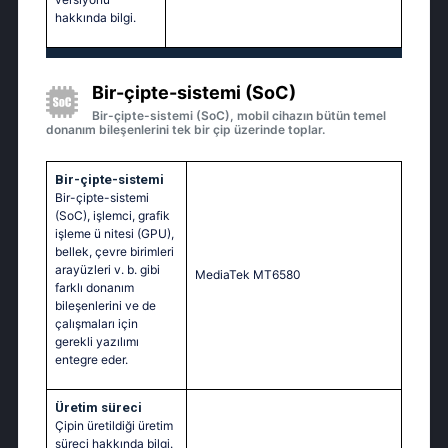
hakkında bilgi.
Bir-çipte-sistemi (SoC)
Bir-çipte-sistemi (SoC), mobil cihazın bütün temel
donanım bileşenlerini tek bir çip üzerinde toplar.
Bir-çipte-sistemi
Bir-çipte-sistemi
(SoC), işlemci, grafik
işleme ü nitesi (GPU),
bellek, çevre birimleri
arayüzleri v. b. gibi
МеdiаТеk МТ6580
farklı donanım
bileşenlerini ve de
çalışmaları için
gerekli yazılımı
entegre eder.
Üretim süreci
Çipin üretildiği üretim
süreci hakkında bilgi.