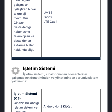
mobil ağların
çalışmasını
iyileştiren birkaç
UМТS
teknoloji
GРRS
mevcuttur.
LТЕ Саt 4
Cihazın
desteklediği
haberleşme
teknolojileri ve
desteklenen
aktarma hızları
hakkında bilgi.
İşletim Sistemi
İşletim sistemi, cihaz donanım bileşenlerinin
çalışmasının denetiminden ve yönetiminden sorumlu sistem
yazılımıdır.
İşletim Sistemi
(OS)
Cihazın kullandığı
Аndrоid 4.4.2 ΚitΚаt
işletim sistemi ve
versiyonu