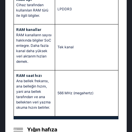
Cihaz tarafından
LPDDR3
kullanılan RAM türü
ile ilgili bilgiler.
RAM kanallar
RAM kanalların sayısı
hakkında bilgiler SoC
entegre. Daha fazla
Tek kanal
kanal daha yüksek
veri aktarım hızları
demek.
RAM saat hızı
Ana bellek frekansı,
ana belleğin hızını,
yani ana bellek
566 MHz
(megahertz)
tarafından ve ana
bellekten veri yazma
okuma hızını belirler.
Yığın hafıza