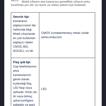
Mobil cihazın ana kamerası genellikle cihazın arka
tarafında yer alır ve resim ve video çekimi için kullanılır.
Sensör tipi
Kameranın
algılayıcısının tipi
hakkında bilgi.
CMOS (complementary metal-oxide
Mobil cihazlarda
semiconductor)
en çok kullanılan
algılayıcı tipleri
CMOS, BSI,
ISOCELL vs.'dir.
Flaş ışık tipi
Cep telefonlarının
arka
kameralarının
genel olarak
kullandığı flaş,
LED flaşi veya
LED
ışıltısıdır. Onlar; bir,
iki veya birkaç
ışıkla konfigüre
edilebilir ve şekil