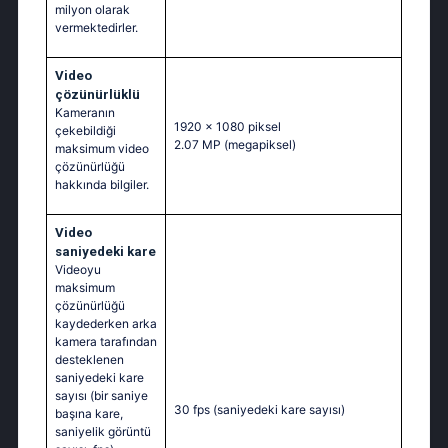
milyon olarak
vermektedirler.
Video
çözünürlüklü
Kameranın
1920 x 1080 piksel
çekebildiği
2.07 MP
(megapiksel)
maksimum video
çözünürlüğü
hakkında bilgiler.
Video
saniyedeki kare
Videoyu
maksimum
çözünürlüğü
kaydederken arka
kamera tarafından
desteklenen
saniyedeki kare
sayısı (bir saniye
30 fps
(saniyedeki kare sayısı)
başına kare,
saniyelik görüntü