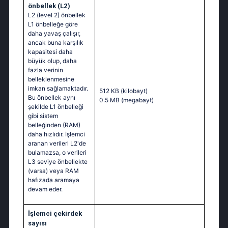
önbellek (L2)
L2 (level 2) önbellek
L1 önbelleğe göre
daha yavaş çalışır,
ancak buna karşılık
kapasitesi daha
büyük olup, daha
fazla verinin
belleklenmesine
imkan sağlamaktadır.
512 KB
(kilobayt)
Bu önbellek aynı
0.5 MB
(megabayt)
şekilde L1 önbelleği
gibi sistem
belleğinden (RAM)
daha hızlıdır. İşlemci
aranan verileri L2'de
bulamazsa, o verileri
L3 seviye önbellekte
(varsa) veya RAM
hafızada aramaya
devam eder.
İşlemci çekirdek
sayısı