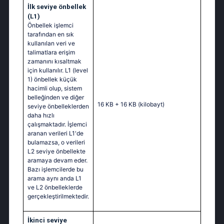
İlk seviye önbellek
(L1)
Önbellek işlemci
tarafından en sık
kullanılan veri ve
talimatlara erişim
zamanını kısaltmak
için kullanılır. L1 (level
1) önbellek küçük
hacimli olup, sistem
belleğinden ve diğer
16 KB + 16 KB
(kilobayt)
seviye önbelleklerden
daha hızlı
çalışmaktadır. İşlemci
aranan verileri L1'de
bulamazsa, o verileri
L2 seviye önbellekte
aramaya devam eder.
Bazı işlemcilerde bu
arama aynı anda L1
ve L2 önbelleklerde
gerçekleştirilmektedir.
İkinci seviye