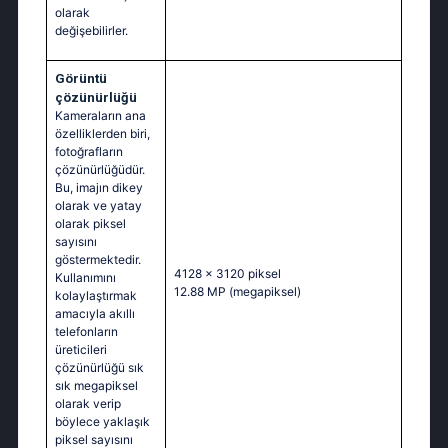
olarak
değişebilirler.
Görüntü
çözünürlüğü
Kameraların ana
özelliklerden biri,
fotoğrafların
çözünürlüğüdür.
Bu, imajın dikey
olarak ve yatay
olarak piksel
sayısını
göstermektedir.
4128 x 3120 piksel
Kullanımını
12.88 MP
(megapiksel)
kolaylaştırmak
amacıyla akıllı
telefonların
üreticileri
çözünürlüğü sık
sık megapiksel
olarak verip
böylece yaklaşık
piksel sayısını