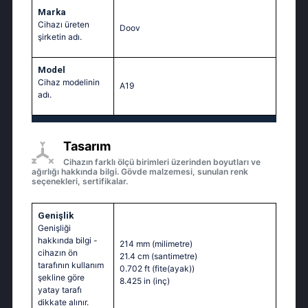
Marka
Cihazı üreten
Doov
şirketin adı.
Model
Cihaz modelinin
A19
adı.
Tasarım
Cihazın farklı ölçü birimleri üzerinden boyutları ve
ağırlığı hakkında bilgi. Gövde malzemesi, sunulan renk
seçenekleri, sertifikalar.
Genişlik
Genişliği
hakkında bilgi -
214 mm
(milimetre)
cihazın ön
21.4 cm
(santimetre)
tarafının kullanım
0.702 ft
(fite(ayak))
şekline göre
8.425 in
(inç)
yatay tarafı
dikkate alınır.