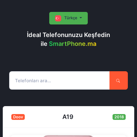
Türkçe
İdeal Telefonunuzu Keşfedin
ile
SmartPhone.ma
A19
Doov
2018