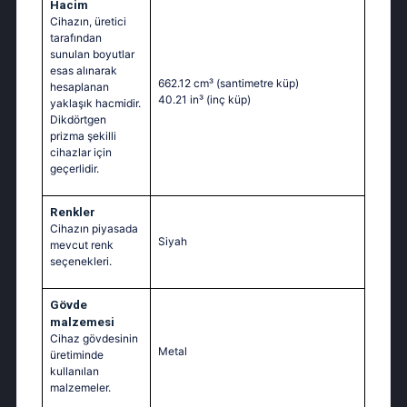
Hacim
Cihazın, üretici
tarafından
sunulan boyutlar
esas alınarak
662.12 cm³
(santimetre küp)
hesaplanan
40.21 in³
(inç küp)
yaklaşık hacmidir.
Dikdörtgen
prizma şekilli
cihazlar için
geçerlidir.
Renkler
Cihazın piyasada
Siyah
mevcut renk
seçenekleri.
Gövde
malzemesi
Cihaz gövdesinin
Metal
üretiminde
kullanılan
malzemeler.