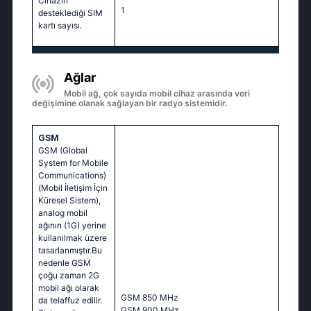
Cihazın
1
desteklediği SIM
kartı sayısı.
Ağlar
Mobil ağ, çok sayıda mobil cihaz arasında veri
değişimine olanak sağlayan bir radyo sistemidir.
GSM
GSM (Global
System for Mobile
Communications)
(Mobil İletişim İçin
Küresel Sistem),
analog mobil
ağının (1G) yerine
kullanılmak üzere
tasarlanmıştır.Bu
nedenle GSM
çoğu zaman 2G
mobil ağı olarak
GSМ 850 МНz
da telaffuz edilir.
GSМ 900 МНz