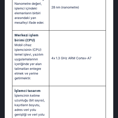
Nanometre değeri,
28 nm
(nanometre)
işlemci içindeki
elemanların birbiri
arasındaki yarı
mesafeyi ifade eder.
Merkezi işlem
birimi (CPU)
Mobil cihaz
işlemcisinin (CPU)
temel işlevi, yazılım
4х 1.3 GНz АRМ Соrtех-А7
uygulamalarının
içeriğinde yer alan
talimatları entegre
etmek ve yerine
getirmektir.
İşlemci tasarım
İşlemcinin kelime
uzunluğu (bit sayısı),
kayıtların boyutu,
adres veri yolu
genişliği ve veri yolu