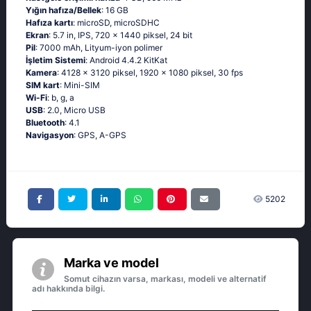
Yığın hafıza/Bellek
: 16 GB
Hafıza kartı
: microSD, microSDHC
Ekran
: 5.7 in, IPS, 720 x 1440 piksel, 24 bit
Pil
: 7000 mAh, Lityum-iyon polimer
İşletim Sistemi
: Аndrоid 4.4.2 ΚitΚаt
Kamera
: 4128 x 3120 piksel, 1920 x 1080 piksel, 30 fps
SIM kart
: Mini-SIM
Wi-Fi
: b, g, а
USB
: 2.0, Micro USB
Bluetooth
: 4.1
Navigasyon
: GРS, А-GРS
5202
Marka ve model
Somut cihazın varsa, markası, modeli ve alternatif
adı hakkında bilgi.