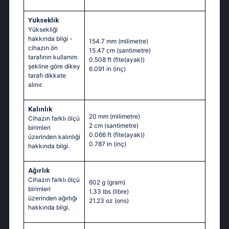
Yükseklik
Yüksekliği
hakkında bilgi -
154.7 mm
(milimetre)
cihazın ön
15.47 cm
(santimetre)
tarafının kullanım
0.508 ft
(fite(ayak))
şekline göre dikey
6.091 in
(inç)
tarafı dikkate
alınır.
Kalınlık
20 mm
(milimetre)
Cihazın farklı ölçü
2 cm
(santimetre)
birimleri
0.066 ft
(fite(ayak))
üzerinden kalınlıği
0.787 in
(inç)
hakkında bilgi.
Ağırlık
Cihazın farklı ölçü
602 g
(gram)
birimleri
1.33 lbs
(libre)
üzerinden ağırlığı
21.23 oz
(ons)
hakkında bilgi.