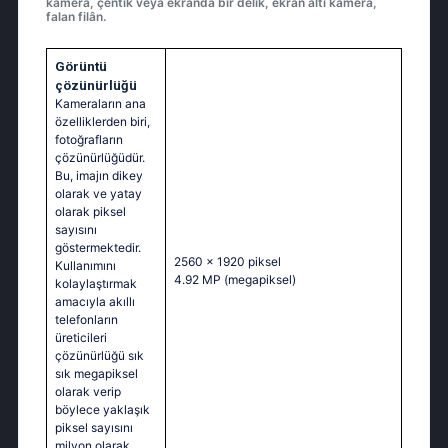
kamera, çentik veya ekranda bir delik, ekran altı kamera,
falan filân.
Görüntü
çözünürlüğü
Kameraların ana
özelliklerden biri,
fotoğrafların
çözünürlüğüdür.
Bu, imajın dikey
olarak ve yatay
olarak piksel
sayısını
göstermektedir.
2560 x 1920 piksel
Kullanımını
4.92 MP
(megapiksel)
kolaylaştırmak
amacıyla akıllı
telefonların
üreticileri
çözünürlüğü sık
sık megapiksel
olarak verip
böylece yaklaşık
piksel sayısını
milyon olarak