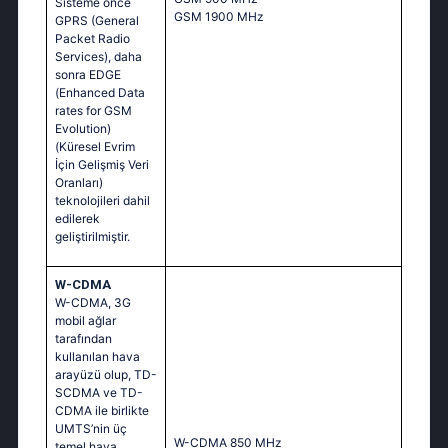
Sisteme önce
GSМ 1900 МНz
GPRS (General
Packet Radio
Services), daha
sonra EDGE
(Enhanced Data
rates for GSM
Evolution)
(Küresel Evrim
İçin Gelişmiş Veri
Oranları)
teknolojileri dahil
edilerek
geliştirilmiştir.
W-CDMA
W-CDMA, 3G
mobil ağlar
tarafından
kullanılan hava
arayüzü olup, TD-
SCDMA ve TD-
CDMA ile birlikte
UMTS’nin üç
W-CDMA 850 MHz
temel hava