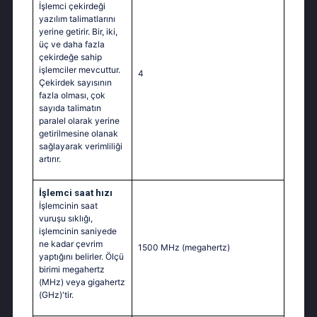
İşlemci çekirdeği
yazılım talimatlarını
yerine getirir. Bir, iki,
üç ve daha fazla
çekirdeğe sahip
işlemciler mevcuttur.
4
Çekirdek sayısının
fazla olması, çok
sayıda talimatın
paralel olarak yerine
getirilmesine olanak
sağlayarak verimliliği
artırır.
İşlemci saat hızı
İşlemcinin saat
vuruşu sıklığı,
işlemcinin saniyede
ne kadar çevrim
1500 MHz
(megahertz)
yaptığını belirler. Ölçü
birimi megahertz
(MHz) veya gigahertz
(GHz)'tir.