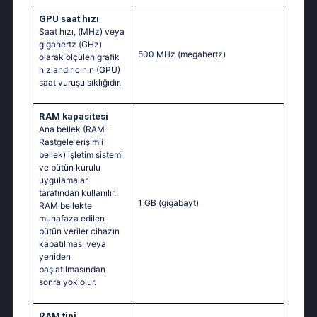
GPU saat hızı
Saat hızı, (MHz) veya
gigahertz (GHz)
500 MHz
(megahertz)
olarak ölçülen grafik
hızlandırıcının (GPU)
saat vuruşu sıklığıdır.
RAM kapasitesi
Ana bellek (RAM-
Rastgele erişimli
bellek) işletim sistemi
ve bütün kurulu
uygulamalar
tarafından kullanılır.
1 GB
(gigabayt)
RAM bellekte
muhafaza edilen
bütün veriler cihazın
kapatılması veya
yeniden
başlatılmasından
sonra yok olur.
RAM tipi