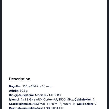
Description
Boyutlar
: 214 x 154.7 x 20 mm
Ağırlık
: 602 g
Bir-çipte-sistemi
: МеdiаТеk МТ6580
İşlemci
: 4х 1.3 GНz АRМ Соrtех-А7, 1500 MHz,
Çekirdekler
: 4
Grafik işlemcisi
: ARM Mali-T720 MP2, 500 MHz,
Çekirdekler
: 2
Rastgele erişimli hafıza
: 1 GB, 566 MHz