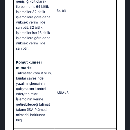
genişliği (bit olarak)
ile belirlenir. 64 bitlik
64 bit
işlemciler 32 bitlik
işlemcilere göre daha
yüksek verimliliğe
sahiptit. 32 bitlik
işlemciler ise 16 bitlik
işlemcilere göre daha
yüksek verimliliğe
sahiptir.
Komut kümesi
mimarisi
Talimatlar komut olup,
bunlar sayesinde
yazılım işlemcinin
çalışmasını kontrol
ARMv8
eder/tanımlar.
İşlemcinin yerine
getirebileceği talimat
takımı (ISA)/kümesi
mimarisi hakkında
bilgi.