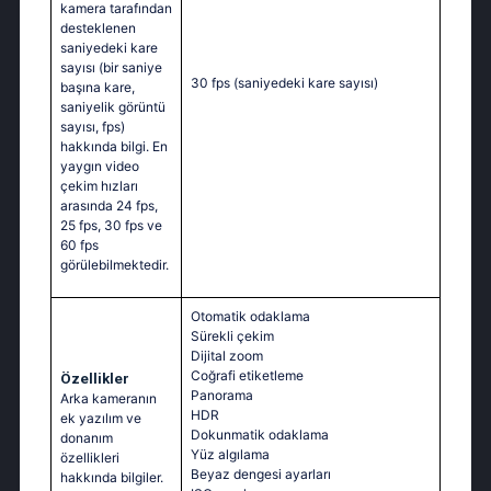
kamera tarafından
desteklenen
saniyedeki kare
sayısı (bir saniye
30 fps
(saniyedeki kare sayısı)
başına kare,
saniyelik görüntü
sayısı, fps)
hakkında bilgi. En
yaygın video
çekim hızları
arasında 24 fps,
25 fps, 30 fps ve
60 fps
görülebilmektedir.
Otomatik odaklama
Sürekli çekim
Dijital zoom
Coğrafi etiketleme
Özellikler
Panorama
Arka kameranın
HDR
ek yazılım ve
Dokunmatik odaklama
donanım
Yüz algılama
özellikleri
Beyaz dengesi ayarları
hakkında bilgiler.