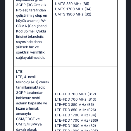
UMTS 850 MHz (B5)
3GPP (3G Ortaklık
UMTS 1700 MHz (B4)
Projesi) tarafından
UMTS 1900 MHz (B2)
geliştirilmiş olup en
büyük avantajı W-
CDMA (Genişband
Kod Bölmeli Çoklu
Erişim) teknolojisi
sayesinde daha
yüksek hız ve
spektral verimlilik
sağlayabilmesidir.
LTE
LTE, 4. nesil
teknoloji (4G) olarak
tanımlanmaktadır.
3GPP tarafından
LTE-FDD 700 MHz (B12)
kablosuz mobil
LTE-FDD 700 MHz (B13)
ağların kapasite ve
LTE-FDD 850 MHz (B5)
hızını artırmak
LTE-FDD 850 MHz (B26)
amacıyla
LTE-FDD 1700 MHz (B4)
GSM/EDGE ve
LTE-FDD 1700 MHz (B66)
UMTS/HSPA'ya
LTE-FDD 1900 MHz (B2)
dayalı olarak
LTE-FDD 1900 MHz (B25)