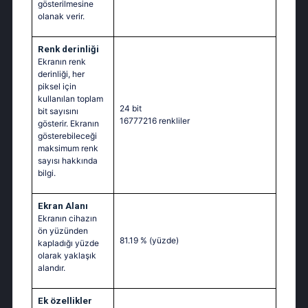
gösterilmesine
olanak verir.
Renk derinliği
Ekranın renk
derinliği, her
piksel için
kullanılan toplam
24 bit
bit sayısını
16777216 renkliler
gösterir. Ekranın
gösterebileceği
maksimum renk
sayısı hakkında
bilgi.
Ekran Alanı
Ekranın cihazın
ön yüzünden
81.19 %
(yüzde)
kapladığı yüzde
olarak yaklaşık
alandır.
Ek özellikler