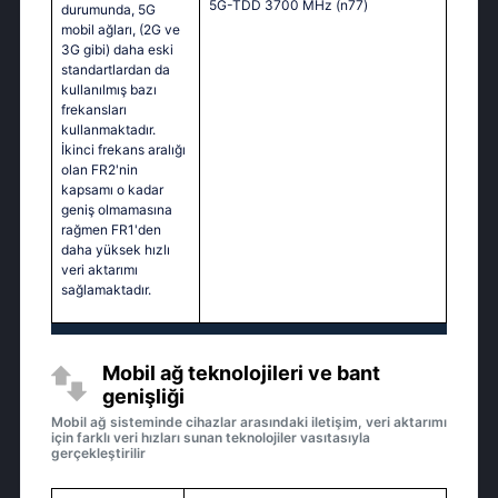
5G-TDD 3700 MHz (n77)
durumunda, 5G
mobil ağları, (2G ve
3G gibi) daha eski
standartlardan da
kullanılmış bazı
frekansları
kullanmaktadır.
İkinci frekans aralığı
olan FR2'nin
kapsamı o kadar
geniş olmamasına
rağmen FR1'den
daha yüksek hızlı
veri aktarımı
sağlamaktadır.
Mobil ağ teknolojileri ve bant
genişliği
Mobil ağ sisteminde cihazlar arasındaki iletişim, veri aktarımı
için farklı veri hızları sunan teknolojiler vasıtasıyla
gerçekleştirilir