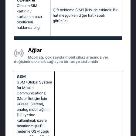
Özellikler
Cihazın SIM
Çift bekleme SIM'i (İkisi de etkindir. Bir
kartının /
hat meşgulken diğer hat kapalı
kartlarının bazı
görünür.)
özellikleri
hakkında bilgi.
Ağlar
Mobil ağ, çok sayıda mobil cihaz arasında veri
değişimine olanak sağlayan bir radyo sistemidir.
GSM
GSM (Global System
for Mobile
Communications)
(Mobil İletişim İçin
Küresel Sistem),
analog mobil ağının
(1G) yerine
kullanılmak üzere
tasarlanmıştır.Bu
nedenle GSM çoğu