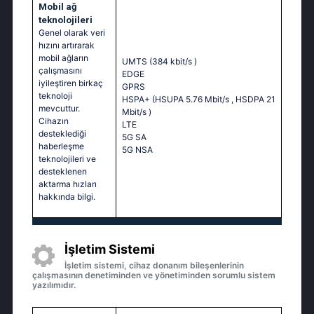
Mobil ağ
teknolojileri
Genel olarak veri
hızını artırarak
mobil ağların
UMTS (384 kbit/s
)
çalışmasını
EDGE
iyileştiren birkaç
GPRS
teknoloji
HSPA+ (HSUPA 5.76 Mbit/s
, HSDPA 21
mevcuttur.
Mbit/s
)
Cihazın
LTE
desteklediği
5G SA
haberleşme
5G NSA
teknolojileri ve
desteklenen
aktarma hızları
hakkında bilgi.
İşletim Sistemi
İşletim sistemi, cihaz donanım bileşenlerinin
çalışmasının denetiminden ve yönetiminden sorumlu sistem
yazılımıdır.