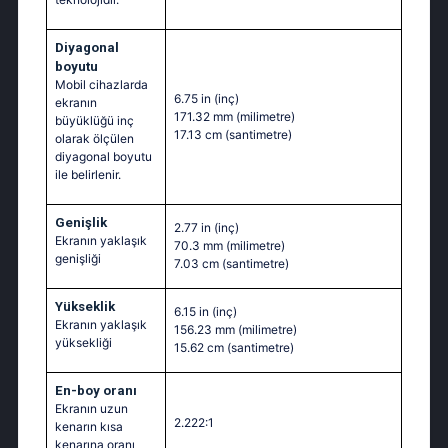
Diyagonal
boyutu
Mobil cihazlarda
6.75 in
(inç)
ekranın
171.32 mm
(milimetre)
büyüklüğü inç
17.13 cm
(santimetre)
olarak ölçülen
diyagonal boyutu
ile belirlenir.
Genişlik
2.77 in
(inç)
Ekranın yaklaşık
70.3 mm
(milimetre)
genişliği
7.03 cm
(santimetre)
Yükseklik
6.15 in
(inç)
Ekranın yaklaşık
156.23 mm
(milimetre)
yüksekliği
15.62 cm
(santimetre)
En-boy oranı
Ekranın uzun
2.222:1
kenarın kısa
kenarına oranı