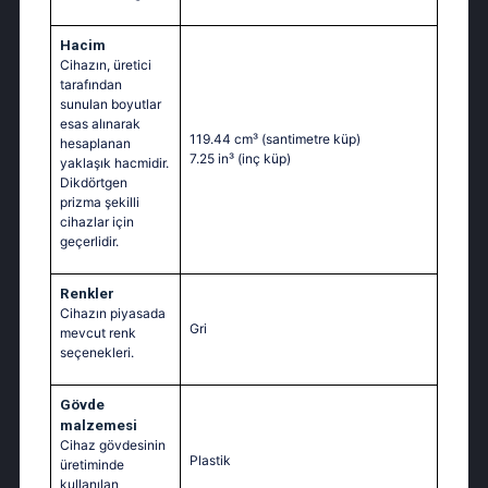
Hacim
Cihazın, üretici
tarafından
sunulan boyutlar
esas alınarak
119.44 cm³
(santimetre küp)
hesaplanan
7.25 in³
(inç küp)
yaklaşık hacmidir.
Dikdörtgen
prizma şekilli
cihazlar için
geçerlidir.
Renkler
Cihazın piyasada
Gri
mevcut renk
seçenekleri.
Gövde
malzemesi
Cihaz gövdesinin
Plastik
üretiminde
kullanılan