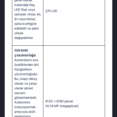
genel olarak
kullandığı flaş,
LED flaşi veya
Çift LED
ışıltısıdır. Onlar; bir,
iki veya birkaç
ışıkla konfigüre
edilebilir ve şekil
olarak
değişebilirler.
Görüntü
çözünürlüğü
Kameraların ana
özelliklerden biri,
fotoğrafların
çözünürlüğüdür.
Bu, imajın dikey
olarak ve yatay
olarak piksel
sayısını
göstermektedir.
8120 x 6180 piksel
Kullanımını
50.18 MP
(megapiksel)
kolaylaştırmak
amacıyla akıllı
telefonların