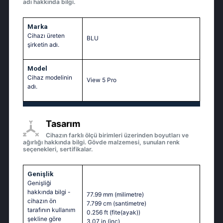
adı hakkında bilgi.
Marka
Cihazı üreten
BLU
şirketin adı.
Model
Cihaz modelinin
View 5 Pro
adı.
Tasarım
Cihazın farklı ölçü birimleri üzerinden boyutları ve
ağırlığı hakkında bilgi. Gövde malzemesi, sunulan renk
seçenekleri, sertifikalar.
Genişlik
Genişliği
hakkında bilgi -
77.99 mm
(milimetre)
cihazın ön
7.799 cm
(santimetre)
tarafının kullanım
0.256 ft
(fite(ayak))
şekline göre
3.07 in
(inç)