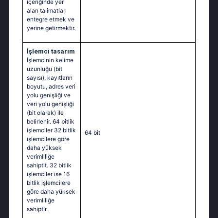
içeriğinde yer
alan talimatları
entegre etmek ve
yerine getirmektir.
İşlemci tasarım
İşlemcinin kelime
uzunluğu (bit
sayısı), kayıtların
boyutu, adres veri
yolu genişliği ve
veri yolu genişliği
(bit olarak) ile
belirlenir. 64 bitlik
işlemciler 32 bitlik
64 bit
işlemcilere göre
daha yüksek
verimliliğe
sahiptit. 32 bitlik
işlemciler ise 16
bitlik işlemcilere
göre daha yüksek
verimliliğe
sahiptir.