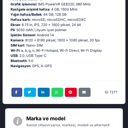
Grafik işlemcisi
: IMG PowerVR GE8320, 680 MHz
Rastgele erişimli hafıza
: 4 GB, 1600 MHz
Yığın hafıza/Bellek
: 64 GB, 128 GB
Hafıza kartı
: microSD, microSDHC, microSDXC
Ekran
: 6.75 in, IPS, 720 x 1600 piksel, 24 bit
Pil
: 5050 mAh, Lityum-iyon polimer
İşletim Sistemi
: Android 14
Kamera
: 8120 x 6180 piksel, 1920 x 1080 piksel, 30 fps
SIM kart
: Nano-SIM
Wi-Fi
: a, b, g, n, Wi-Fi Hotspot, Wi-Fi Direct, Wi-Fi Display
USB
: 2.0, USB Type-C
Bluetooth
: 5.0
Navigasyon
: GPS, A-GPS
7277
Marka ve model
Somut cihazın varsa, markası, modeli ve alternatif