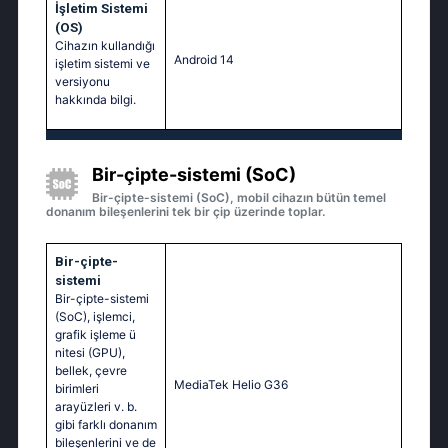
İşletim Sistemi
(OS)
Cihazın kullandığı
Android 14
işletim sistemi ve
versiyonu
hakkında bilgi.
Bir-çipte-sistemi (SoC)
Bir-çipte-sistemi (SoC), mobil cihazın bütün temel
donanım bileşenlerini tek bir çip üzerinde toplar.
Bir-çipte-
sistemi
Bir-çipte-sistemi
(SoC), işlemci,
grafik işleme ü
nitesi (GPU),
bellek, çevre
MediaTek Helio G36
birimleri
arayüzleri v. b.
gibi farklı donanım
bileşenlerini ve de