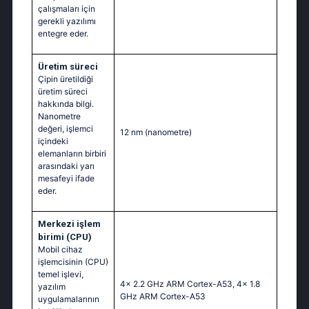
çalışmaları için
gerekli yazılımı
entegre eder.
Üretim süreci
Çipin üretildiği
üretim süreci
hakkında bilgi.
Nanometre
değeri, işlemci
12 nm
(nanometre)
içindeki
elemanların birbiri
arasındaki yarı
mesafeyi ifade
eder.
Merkezi işlem
birimi (CPU)
Mobil cihaz
işlemcisinin (CPU)
temel işlevi,
4x 2.2 GHz ARM Cortex-A53, 4x 1.8
yazılım
GHz ARM Cortex-A53
uygulamalarının