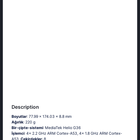
Description
Boyutlar
: 77.99 x 174.03 x 8.8 mm
Ağırlık
: 220 g
Bir-çipte-sistemi
: MediaTek Helio G36
İşlemci
: 4x 2.2 GHz ARM Cortex-A53, 4x 1.8 GHz ARM Cortex-
A53,
Çekirdekler
: 8