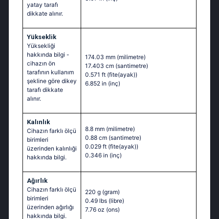
yatay tarafı
dikkate alınır.
Yükseklik
Yüksekliği
hakkında bilgi -
174.03 mm
(milimetre)
cihazın ön
17.403 cm
(santimetre)
tarafının kullanım
0.571 ft
(fite(ayak))
şekline göre dikey
6.852 in
(inç)
tarafı dikkate
alınır.
Kalınlık
8.8 mm
(milimetre)
Cihazın farklı ölçü
0.88 cm
(santimetre)
birimleri
0.029 ft
(fite(ayak))
üzerinden kalınlıği
0.346 in
(inç)
hakkında bilgi.
Ağırlık
Cihazın farklı ölçü
220 g
(gram)
birimleri
0.49 lbs
(libre)
üzerinden ağırlığı
7.76 oz
(ons)
hakkında bilgi.