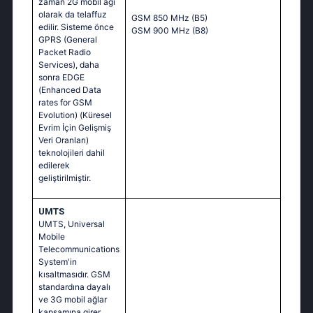
zaman 2G mobil ağı
olarak da telaffuz
GSM 850 MHz (B5)
edilir. Sisteme önce
GSM 900 MHz (B8)
GPRS (General
Packet Radio
Services), daha
sonra EDGE
(Enhanced Data
rates for GSM
Evolution) (Küresel
Evrim İçin Gelişmiş
Veri Oranları)
teknolojileri dahil
edilerek
geliştirilmiştir.
UMTS
UMTS, Universal
Mobile
Telecommunications
System'in
kısaltmasıdır. GSM
standardına dayalı
ve 3G mobil ağlar
kapsamına girer.