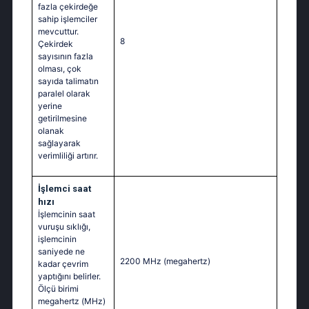
fazla çekirdeğe
sahip işlemciler
mevcuttur.
8
Çekirdek
sayısının fazla
olması, çok
sayıda talimatın
paralel olarak
yerine
getirilmesine
olanak
sağlayarak
verimliliği artırır.
İşlemci saat
hızı
İşlemcinin saat
vuruşu sıklığı,
işlemcinin
saniyede ne
2200 MHz
(megahertz)
kadar çevrim
yaptığını belirler.
Ölçü birimi
megahertz (MHz)