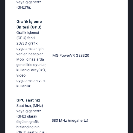
veya gigahertz
(GHz)'tir.
Grafik İşleme
Ünitesi (GPU)
Grafik işlemci
(GPU) farklı
2D/3D grafik
uygulamalar için
verileri hesaplar.
IMG PowerVR GE8320
Mobil cihazlarda
genellikle oyunlar,
kullanıcı arayüzü,
video
uygulamaları v. b.
kullanılır.
GPU saat hızı
Saat hızı, (MHz)
veya gigahertz
(GHz) olarak
680 MHz
(megahertz)
ölçülen grafik
hızlandırıcının
(GPU) saat vuruşu