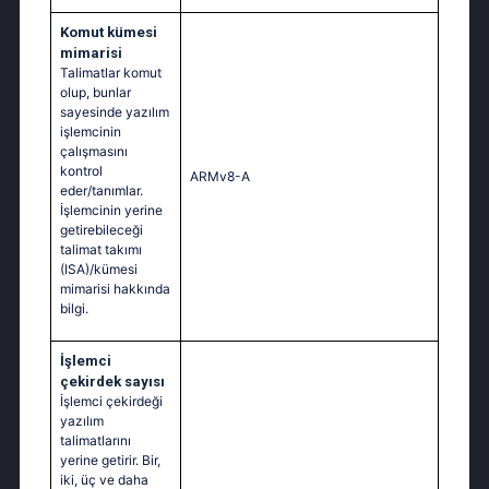
Komut kümesi
mimarisi
Talimatlar komut
olup, bunlar
sayesinde yazılım
işlemcinin
çalışmasını
kontrol
ARMv8-A
eder/tanımlar.
İşlemcinin yerine
getirebileceği
talimat takımı
(ISA)/kümesi
mimarisi hakkında
bilgi.
İşlemci
çekirdek sayısı
İşlemci çekirdeği
yazılım
talimatlarını
yerine getirir. Bir,
iki, üç ve daha