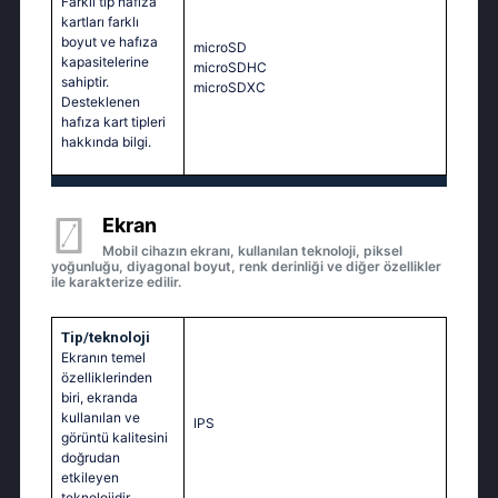
Farklı tip hafıza
kartları farklı
boyut ve hafıza
microSD
kapasitelerine
microSDHC
sahiptir.
microSDXC
Desteklenen
hafıza kart tipleri
hakkında bilgi.
Ekran
Mobil cihazın ekranı, kullanılan teknoloji, piksel
yoğunluğu, diyagonal boyut, renk derinliği ve diğer özellikler
ile karakterize edilir.
Tip/teknoloji
Ekranın temel
özelliklerinden
biri, ekranda
kullanılan ve
IPS
görüntü kalitesini
doğrudan
etkileyen
teknolojidir.