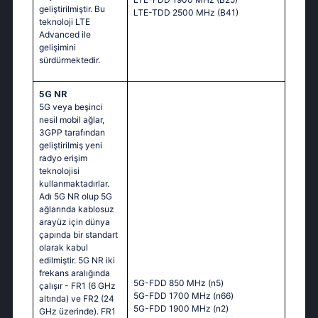
geliştirilmiştir. Bu
LTE-TDD 2500 MHz (B41)
teknoloji LTE
Advanced ile
gelişimini
sürdürmektedir.
5G NR
5G veya beşinci
nesil mobil ağlar,
3GPP tarafından
geliştirilmiş yeni
radyo erişim
teknolojisi
kullanmaktadırlar.
Adı 5G NR olup 5G
ağlarında kablosuz
arayüz için dünya
çapında bir standart
olarak kabul
edilmiştir. 5G NR iki
frekans aralığında
5G-FDD 850 MHz (n5)
çalışır - FR1 (6 GHz
5G-FDD 1700 MHz (n66)
altında) ve FR2 (24
5G-FDD 1900 MHz (n2)
GHz üzerinde). FR1