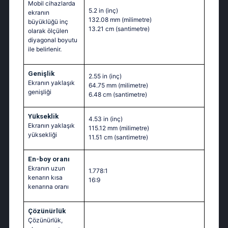
Mobil cihazlarda
5.2 in
(inç)
ekranın
132.08 mm
(milimetre)
büyüklüğü inç
13.21 cm
(santimetre)
olarak ölçülen
diyagonal boyutu
ile belirlenir.
Genişlik
2.55 in
(inç)
Ekranın yaklaşık
64.75 mm
(milimetre)
genişliği
6.48 cm
(santimetre)
Yükseklik
4.53 in
(inç)
Ekranın yaklaşık
115.12 mm
(milimetre)
yüksekliği
11.51 cm
(santimetre)
En-boy oranı
Ekranın uzun
1.778:1
kenarın kısa
16:9
kenarına oranı
Çözünürlük
Çözünürlük,