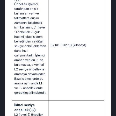
Önbellek işlemci
tarafından en sık
kullanılan veri ve
talimatlara erişim
zamanını kısaltmak
için kullanılır. L1 (level
1) önbellek küçük
hacimli olup, sistem
belleğinden ve diğer
32 KB + 32 KB
(kilobayt)
seviye önbelleklerden
daha hızlı
çalışmaktadır. İşlemci
aranan verileri L1'de
bulamazsa, o verileri
L2 seviye önbellekte
aramaya devam eder.
Bazı işlemcilerde bu
arama aynı anda L1
ve L2 önbelleklerde
gerçekleştirilmektedir.
İkinci seviye
önbellek (L2)
L2 (level 2) önbellek