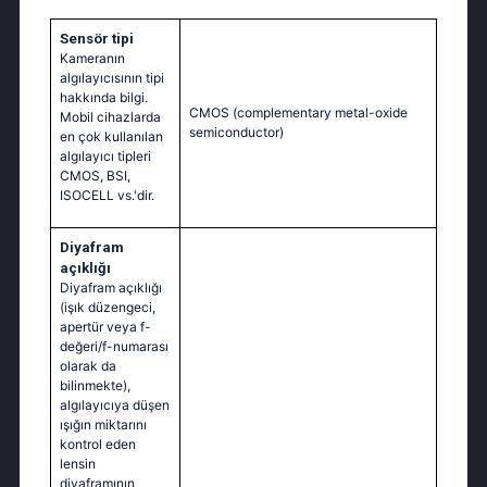
Sensör tipi
Kameranın
algılayıcısının tipi
hakkında bilgi.
CMOS (complementary metal-oxide
Mobil cihazlarda
semiconductor)
en çok kullanılan
algılayıcı tipleri
CMOS, BSI,
ISOCELL vs.'dir.
Diyafram
açıklığı
Diyafram açıklığı
(işık düzengeci,
apertür veya f-
değeri/f-numarası
olarak da
bilinmekte),
algılayıcıya düşen
ışığın miktarını
kontrol eden
lensin
diyaframının