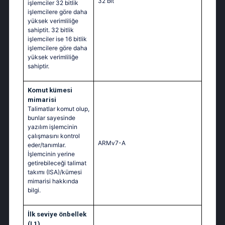
32 bit
işlemciler 32 bitlik
işlemcilere göre daha
yüksek verimliliğe
sahiptit. 32 bitlik
işlemciler ise 16 bitlik
işlemcilere göre daha
yüksek verimliliğe
sahiptir.
Komut kümesi
mimarisi
Talimatlar komut olup,
bunlar sayesinde
yazılım işlemcinin
çalışmasını kontrol
ARMv7-A
eder/tanımlar.
İşlemcinin yerine
getirebileceği talimat
takımı (ISA)/kümesi
mimarisi hakkında
bilgi.
İlk seviye önbellek
(L1)