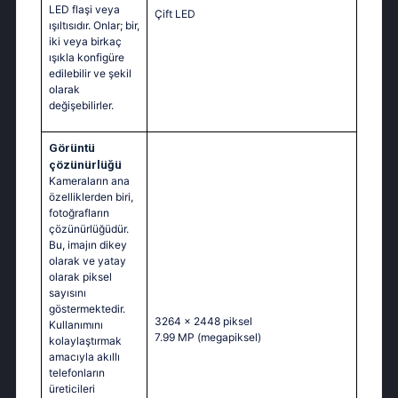
LED flaşi veya
Çift LED
ışıltısıdır. Onlar; bir,
iki veya birkaç
ışıkla konfigüre
edilebilir ve şekil
olarak
değişebilirler.
Görüntü
çözünürlüğü
Kameraların ana
özelliklerden biri,
fotoğrafların
çözünürlüğüdür.
Bu, imajın dikey
olarak ve yatay
olarak piksel
sayısını
göstermektedir.
3264 x 2448 piksel
Kullanımını
7.99 MP
(megapiksel)
kolaylaştırmak
amacıyla akıllı
telefonların
üreticileri