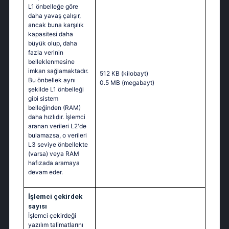
L1 önbelleğe göre
daha yavaş çalışır,
ancak buna karşılık
kapasitesi daha
büyük olup, daha
fazla verinin
belleklenmesine
imkan sağlamaktadır.
512 KB
(kilobayt)
Bu önbellek aynı
0.5 MB
(megabayt)
şekilde L1 önbelleği
gibi sistem
belleğinden (RAM)
daha hızlıdır. İşlemci
aranan verileri L2'de
bulamazsa, o verileri
L3 seviye önbellekte
(varsa) veya RAM
hafızada aramaya
devam eder.
İşlemci çekirdek
sayısı
İşlemci çekirdeği
yazılım talimatlarını