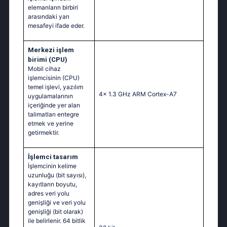
elemanların birbiri
arasındaki yarı
mesafeyi ifade eder.
Merkezi işlem
birimi (CPU)
Mobil cihaz
işlemcisinin (CPU)
temel işlevi, yazılım
4x 1.3 GHz ARM Cortex-A7
uygulamalarının
içeriğinde yer alan
talimatları entegre
etmek ve yerine
getirmektir.
İşlemci tasarım
İşlemcinin kelime
uzunluğu (bit sayısı),
kayıtların boyutu,
adres veri yolu
genişliği ve veri yolu
genişliği (bit olarak)
ile belirlenir. 64 bitlik