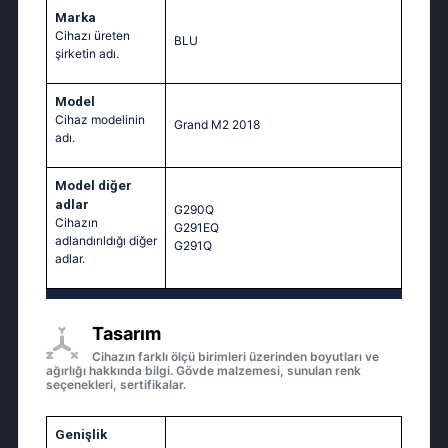
Marka
Cihazı üreten
BLU
şirketin adı.
Model
Cihaz modelinin
Grand M2 2018
adı.
Model diğer
adlar
G290Q
Cihazın
G291EQ
adlandırıldığı diğer
G291Q
adlar.
Tasarım
Cihazın farklı ölçü birimleri üzerinden boyutları ve
ağırlığı hakkında bilgi. Gövde malzemesi, sunulan renk
seçenekleri, sertifikalar.
Genişlik