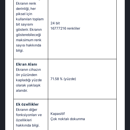
Ekranın renk
derinliği, her
piksel için
kullanılan toplam
24 bit
bit sayısını
16777216 renkliler
gösterir. Ekranın
gösterebileceği
maksimum renk
sayısı hakkında
bilgi.
Ekran Alanı
Ekranın cihazın
ön yüzünden
71.58 %
(yüzde)
kapladığı yüzde
olarak yaklaşık
alandır.
Ek özellikler
Ekranın diğer
Kapasitif
fonksiyonları ve
Çok noktalı dokunma
özellikleri
hakkında bilgi.