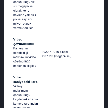
çözünürlüğü sık
sık megapiksel
olarak verip
böylece yaklaşık
piksel sayısını
milyon olarak
vermektedirler.
Video
çözünürlüklü
Kameranın
1920 x 1080 piksel
çekebildiği
2.07 MP
(megapiksel)
maksimum video
çözünürlüğü
hakkında bilgiler.
Video
saniyedeki kare
Videoyu
maksimum
çözünürlüğü
kaydederken arka
kamera tarafından
desteklenen