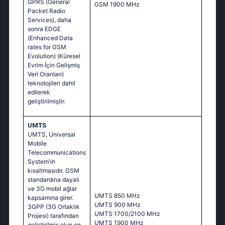
GPRS (General
GSM 1900 MHz
Packet Radio
Services), daha
sonra EDGE
(Enhanced Data
rates for GSM
Evolution) (Küresel
Evrim İçin Gelişmiş
Veri Oranları)
teknolojileri dahil
edilerek
geliştirilmiştir.
UMTS
UMTS, Universal
Mobile
Telecommunications
System'in
kısaltmasıdır. GSM
standardına dayalı
ve 3G mobil ağlar
UMTS 850 MHz
kapsamına girer.
UMTS 900 MHz
3GPP (3G Ortaklık
UMTS 1700/2100 MHz
Projesi) tarafından
UMTS 1900 MHz
geliştirilmiş olup en