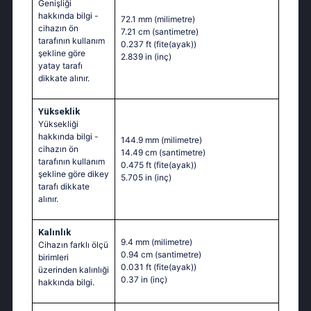
Genişliği
hakkında bilgi -
72.1 mm
(milimetre)
cihazın ön
7.21 cm
(santimetre)
tarafının kullanım
0.237 ft
(fite(ayak))
şekline göre
2.839 in
(inç)
yatay tarafı
dikkate alınır.
Yükseklik
Yüksekliği
hakkında bilgi -
144.9 mm
(milimetre)
cihazın ön
14.49 cm
(santimetre)
tarafının kullanım
0.475 ft
(fite(ayak))
şekline göre dikey
5.705 in
(inç)
tarafı dikkate
alınır.
Kalınlık
9.4 mm
(milimetre)
Cihazın farklı ölçü
0.94 cm
(santimetre)
birimleri
0.031 ft
(fite(ayak))
üzerinden kalınlıği
0.37 in
(inç)
hakkında bilgi.