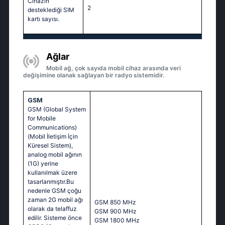
Cihazın
2
desteklediği SIM
kartı sayısı.
Ağlar
Mobil ağ, çok sayıda mobil cihaz arasında veri
değişimine olanak sağlayan bir radyo sistemidir.
GSM
GSM (Global System
for Mobile
Communications)
(Mobil İletişim İçin
Küresel Sistem),
analog mobil ağının
(1G) yerine
kullanılmak üzere
tasarlanmıştır.Bu
nedenle GSM çoğu
zaman 2G mobil ağı
GSM 850 MHz
olarak da telaffuz
GSM 900 MHz
edilir. Sisteme önce
GSM 1800 MHz