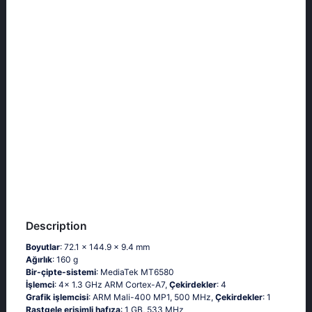
Description
Boyutlar
: 72.1 x 144.9 x 9.4 mm
Ağırlık
: 160 g
Bir-çipte-sistemi
: MediaTek MT6580
İşlemci
: 4x 1.3 GHz ARM Cortex-A7,
Çekirdekler
: 4
Grafik işlemcisi
: ARM Mali-400 MP1, 500 MHz,
Çekirdekler
: 1
Rastgele erişimli hafıza
: 1 GB, 533 MHz