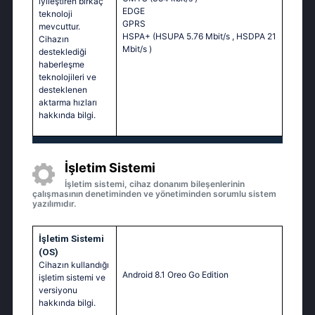
iyileştiren birkaç
EDGE
teknoloji
GPRS
mevcuttur.
HSPA+ (HSUPA 5.76 Mbit/s
, HSDPA 21
Cihazın
Mbit/s
)
desteklediği
haberleşme
teknolojileri ve
desteklenen
aktarma hızları
hakkında bilgi.
İşletim Sistemi
İşletim sistemi, cihaz donanım bileşenlerinin
çalışmasının denetiminden ve yönetiminden sorumlu sistem
yazılımıdır.
İşletim Sistemi
(OS)
Cihazın kullandığı
Android 8.1 Oreo Go Edition
işletim sistemi ve
versiyonu
hakkında bilgi.