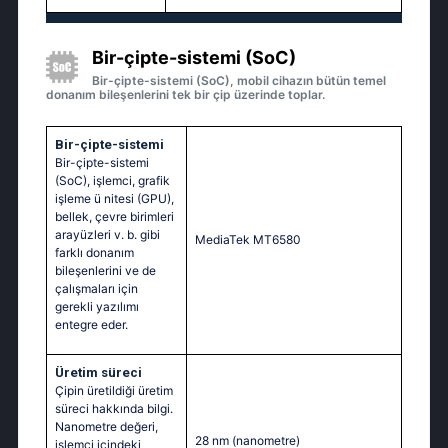
Bir-çipte-sistemi (SoC)
Bir-çipte-sistemi (SoC), mobil cihazın bütün temel
donanım bileşenlerini tek bir çip üzerinde toplar.
Bir-çipte-sistemi
Bir-çipte-sistemi
(SoC), işlemci, grafik
işleme ü nitesi (GPU),
bellek, çevre birimleri
arayüzleri v. b. gibi
MediaTek MT6580
farklı donanım
bileşenlerini ve de
çalışmaları için
gerekli yazılımı
entegre eder.
Üretim süreci
Çipin üretildiği üretim
süreci hakkında bilgi.
Nanometre değeri,
28 nm
(nanometre)
işlemci içindeki