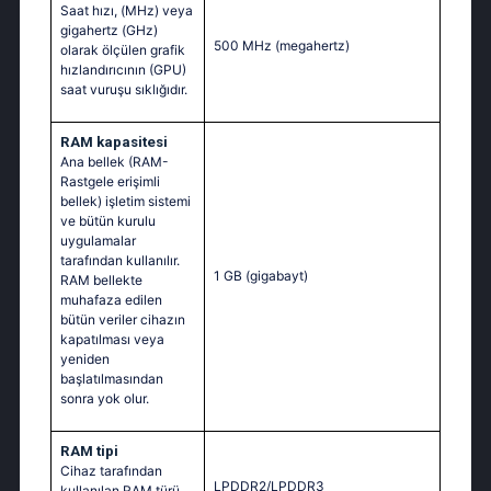
Saat hızı, (MHz) veya
gigahertz (GHz)
500 MHz
(megahertz)
olarak ölçülen grafik
hızlandırıcının (GPU)
saat vuruşu sıklığıdır.
RAM kapasitesi
Ana bellek (RAM-
Rastgele erişimli
bellek) işletim sistemi
ve bütün kurulu
uygulamalar
tarafından kullanılır.
1 GB
(gigabayt)
RAM bellekte
muhafaza edilen
bütün veriler cihazın
kapatılması veya
yeniden
başlatılmasından
sonra yok olur.
RAM tipi
Cihaz tarafından
LPDDR2/LPDDR3
kullanılan RAM türü