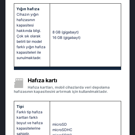
Yığın hafıza
Cihazın yığın
hafızasının
kapasitesi
hakkında bilgi.
8 GB
(gigabayt)
Çok sık olarak
16 GB
(gigabayt)
belirli bir model
farklı yığın hafıza
kapasiteleri ile
sunulmaktadır.
Hafıza kartı
Hafıza kartları, mobil cihazlarda veri depolama
hafızasının kapasitesini artırmak için kullanılmaktadır.
Tipi
Farklı tip hafıza
kartları farklı
boyut ve hafıza
microSD
kapasitelerine
microSDHC
sahiptir.