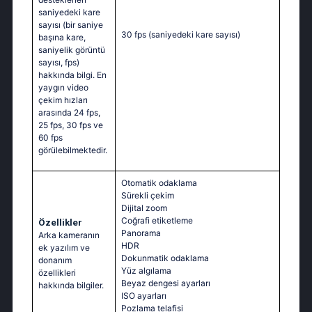
saniyedeki kare
sayısı (bir saniye
30 fps
(saniyedeki kare sayısı)
başına kare,
saniyelik görüntü
sayısı, fps)
hakkında bilgi. En
yaygın video
çekim hızları
arasında 24 fps,
25 fps, 30 fps ve
60 fps
görülebilmektedir.
Otomatik odaklama
Sürekli çekim
Dijital zoom
Coğrafi etiketleme
Özellikler
Panorama
Arka kameranın
HDR
ek yazılım ve
Dokunmatik odaklama
donanım
Yüz algılama
özellikleri
Beyaz dengesi ayarları
hakkında bilgiler.
ISO ayarları
Pozlama telafisi