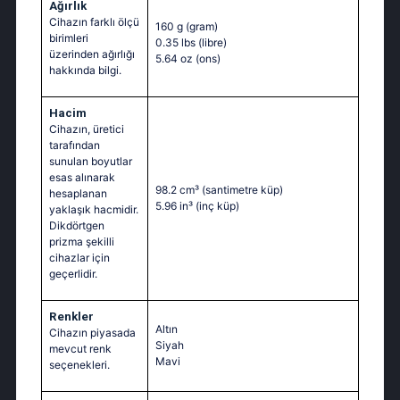
Ağırlık
Cihazın farklı ölçü
160 g
(gram)
birimleri
0.35 lbs
(libre)
üzerinden ağırlığı
5.64 oz
(ons)
hakkında bilgi.
Hacim
Cihazın, üretici
tarafından
sunulan boyutlar
esas alınarak
98.2 cm³
(santimetre küp)
hesaplanan
5.96 in³
(inç küp)
yaklaşık hacmidir.
Dikdörtgen
prizma şekilli
cihazlar için
geçerlidir.
Renkler
Altın
Cihazın piyasada
Siyah
mevcut renk
Mavi
seçenekleri.