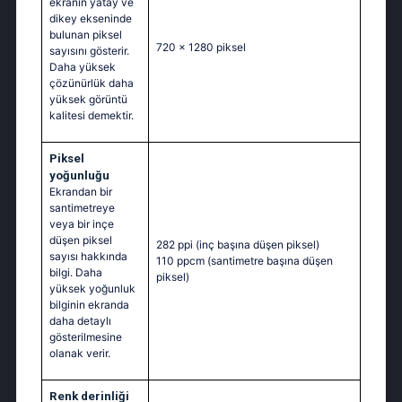
ekranın yatay ve
dikey ekseninde
bulunan piksel
720 x 1280 piksel
sayısını gösterir.
Daha yüksek
çözünürlük daha
yüksek görüntü
kalitesi demektir.
Piksel
yoğunluğu
Ekrandan bir
santimetreye
veya bir inçe
düşen piksel
282 ppi
(inç başına düşen piksel)
sayısı hakkında
110 ppcm
(santimetre başına düşen
bilgi. Daha
piksel)
yüksek yoğunluk
bilginin ekranda
daha detaylı
gösterilmesine
olanak verir.
Renk derinliği