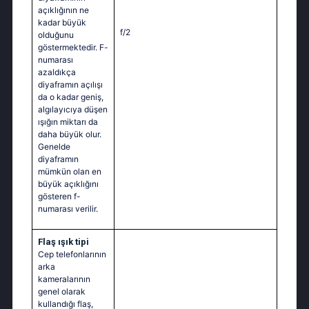
açıklığının ne
kadar büyük
f/2
olduğunu
göstermektedir. F-
numarası
azaldıkça
diyaframın açılışı
da o kadar geniş,
algılayıcıya düşen
ışığın miktarı da
daha büyük olur.
Genelde
diyaframın
mümkün olan en
büyük açıklığını
gösteren f-
numarası verilir.
Flaş ışık tipi
Cep telefonlarının
arka
kameralarının
genel olarak
kullandığı flaş,