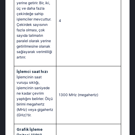
yerine getirir. Bir, iki,
üç ve daha fazla
çekirdeğe sahip
işlemciler mevcuttur.
4
Çekirdek sayısının
fazla olması, çok
sayıda talimatın
paralel olarak yerine
getirilmesine olanak
sağlayarak verimliliği
artırır.
İşlemci saat hızı
İşlemcinin saat
vuruşu sıklığı,
işlemcinin saniyede
ne kadar çevrim
1300 MHz
(megahertz)
yaptığını belirler. Ölçü
birimi megahertz
(MHz) veya gigahertz
(GHz)'tir.
Grafik İşleme