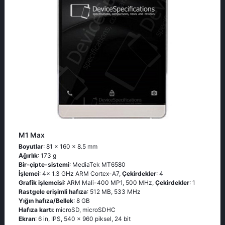
M1 Max
Boyutlar
: 81 x 160 x 8.5 mm
Ağırlık
: 173 g
Bir-çipte-sistemi
: MediaTek MT6580
İşlemci
: 4x 1.3 GHz ARM Cortex-A7,
Çekirdekler
: 4
Grafik işlemcisi
: ARM Mali-400 MP1, 500 MHz,
Çekirdekler
: 1
Rastgele erişimli hafıza
: 512 MB, 533 MHz
Yığın hafıza/Bellek
: 8 GB
Hafıza kartı
: microSD, microSDHC
Ekran
: 6 in, IPS, 540 x 960 piksel, 24 bit