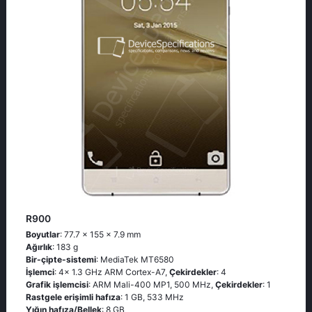
R900
Boyutlar
: 77.7 x 155 x 7.9 mm
Ağırlık
: 183 g
Bir-çipte-sistemi
: MediaTek MT6580
İşlemci
: 4x 1.3 GHz ARM Cortex-A7,
Çekirdekler
: 4
Grafik işlemcisi
: ARM Mali-400 MP1, 500 MHz,
Çekirdekler
: 1
Rastgele erişimli hafıza
: 1 GB, 533 MHz
Yığın hafıza/Bellek
: 8 GB