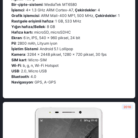
Bir-çipte-sistemi
: MediaTek MT6580
İşlemci
: 4x 1.3 GHz ARM Cortex-A7,
Çekirdekler
: 4
Grafik işlemcisi
: ARM Mali-400 MP1, 500 MHz,
Çekirdekler
: 1
Rastgele erişimli hafıza
: 1 GB, 533 MHz
Yığın hafıza/Bellek
: 8 GB
Hafıza kartı
: microSD, microSDHC
Ekran
: 6 in, IPS, 540 x 960 piksel, 24 bit
Pil
: 2800 mAh, Lityum iyon
İşletim Sistemi
: Android 5.1 Lollipop
Kamera
: 3264 x 2448 piksel, 1280 x 720 piksel, 30 fps
SIM kart
: Micro-SIM
Wi-Fi
: b, g, n, Wi-Fi Hotspot
USB
: 2.0, Micro USB
Bluetooth
: 4.0
Navigasyon
: GPS, A-GPS
2016