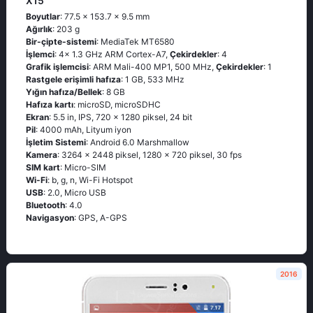
X15
Boyutlar
: 77.5 x 153.7 x 9.5 mm
Ağırlık
: 203 g
Bir-çipte-sistemi
: MediaTek MT6580
İşlemci
: 4x 1.3 GHz ARM Cortex-A7,
Çekirdekler
: 4
Grafik işlemcisi
: ARM Mali-400 MP1, 500 MHz,
Çekirdekler
: 1
Rastgele erişimli hafıza
: 1 GB, 533 MHz
Yığın hafıza/Bellek
: 8 GB
Hafıza kartı
: microSD, microSDHC
Ekran
: 5.5 in, IPS, 720 x 1280 piksel, 24 bit
Pil
: 4000 mAh, Lityum iyon
İşletim Sistemi
: Android 6.0 Marshmallow
Kamera
: 3264 x 2448 piksel, 1280 x 720 piksel, 30 fps
SIM kart
: Micro-SIM
Wi-Fi
: b, g, n, Wi-Fi Hotspot
USB
: 2.0, Micro USB
Bluetooth
: 4.0
Navigasyon
: GPS, A-GPS
2016