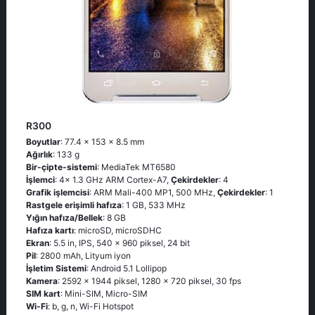
R300
Boyutlar
: 77.4 x 153 x 8.5 mm
Ağırlık
: 133 g
Bir-çipte-sistemi
: MediaTek MT6580
İşlemci
: 4x 1.3 GHz ARM Cortex-A7,
Çekirdekler
: 4
Grafik işlemcisi
: ARM Mali-400 MP1, 500 MHz,
Çekirdekler
: 1
Rastgele erişimli hafıza
: 1 GB, 533 MHz
Yığın hafıza/Bellek
: 8 GB
Hafıza kartı
: microSD, microSDHC
Ekran
: 5.5 in, IPS, 540 x 960 piksel, 24 bit
Pil
: 2800 mAh, Lityum iyon
İşletim Sistemi
: Android 5.1 Lollipop
Kamera
: 2592 x 1944 piksel, 1280 x 720 piksel, 30 fps
SIM kart
: Mini-SIM, Micro-SIM
Wi-Fi
: b, g, n, Wi-Fi Hotspot