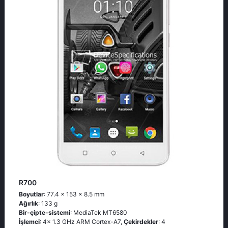
R700
Boyutlar
: 77.4 x 153 x 8.5 mm
Ağırlık
: 133 g
Bir-çipte-sistemi
: MediaTek MT6580
İşlemci
: 4x 1.3 GHz ARM Cortex-A7,
Çekirdekler
: 4