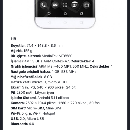
H8
Boyutlar
: 71.4 x 143.8 x 8.6 mm
Ağırlık
: 155 g
Bir-çipte-sistemi
: MediaTek MT6580
İşlemci
: 4x 1.3 GHz ARM Cortex-A7,
Çekirdekler
: 4
Grafik işlemcisi
: ARM Mali-400 MP1, 500 MHz,
Çekirdekler
: 1
Rastgele erişimli hafıza
: 1 GB, 533 MHz
Yığın hafıza/Bellek
: 8 GB
Hafıza kartı
: microSD, microSDHC
Ekran
: 5 in, IPS, 540 x 960 piksel, 24 bit
Pil
: 2800 mAh, Lityum iyon
İşletim Sistemi
: Android 5.1 Lollipop
Kamera
: 2592 x 1944 piksel, 1280 x 720 piksel, 30 fps
SIM kart
: Micro-SIM, Mini-SIM
Wi-Fi
: b, g, n, Wi-Fi Hotspot
USB
: 2.0, Micro USB
Bluetooth
: 4.0