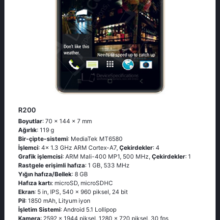
R200
Boyutlar
: 70 x 144 x 7 mm
Ağırlık
: 119 g
Bir-çipte-sistemi
: MediaTek MT6580
İşlemci
: 4x 1.3 GHz ARM Cortex-A7,
Çekirdekler
: 4
Grafik işlemcisi
: ARM Mali-400 MP1, 500 MHz,
Çekirdekler
: 1
Rastgele erişimli hafıza
: 1 GB, 533 MHz
Yığın hafıza/Bellek
: 8 GB
Hafıza kartı
: microSD, microSDHC
Ekran
: 5 in, IPS, 540 x 960 piksel, 24 bit
Pil
: 1850 mAh, Lityum iyon
İşletim Sistemi
: Android 5.1 Lollipop
Kamera
: 2592 x 1944 piksel, 1280 x 720 piksel, 30 fps