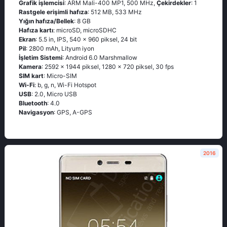
Grafik işlemcisi
: ARM Mali-400 MP1, 500 MHz,
Çekirdekler
: 1
Rastgele erişimli hafıza
: 512 MB, 533 MHz
Yığın hafıza/Bellek
: 8 GB
Hafıza kartı
: microSD, microSDHC
Ekran
: 5.5 in, IPS, 540 x 960 piksel, 24 bit
Pil
: 2800 mAh, Lityum iyon
İşletim Sistemi
: Android 6.0 Marshmallow
Kamera
: 2592 x 1944 piksel, 1280 x 720 piksel, 30 fps
SIM kart
: Micro-SIM
Wi-Fi
: b, g, n, Wi-Fi Hotspot
USB
: 2.0, Micro USB
Bluetooth
: 4.0
Navigasyon
: GPS, A-GPS
2016