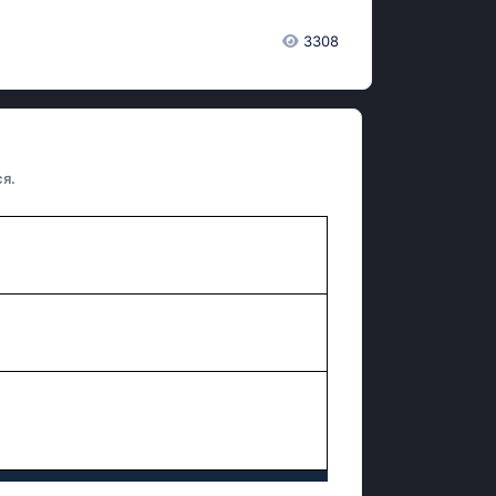
3308
я.