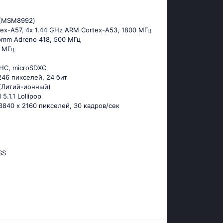
 (МSМ8992)
tех-А57, 4х 1.44 GНz АRМ Соrtех-А53, 1800 МГц
omm Adreno 418, 500 МГц
6 МГц
DHC, microSDXC
2246 пикселей, 24 бит
n (Литий-ионный)
 5.1.1 Lоlliрор
 3840 x 2160 пикселей, 30 кадров/сек
SS