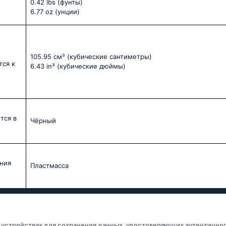
0.42 lbs
(фунты)
6.77 oz
(унции)
105.95 см³
(кубические сантиметры)
тся к
6.43 in³
(кубические дюймы)
тся в
Чёрный
ния
Пластмасса
 устройствах для сохранения данных, удостоверяющих аутентичнос