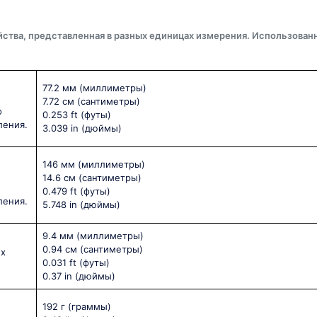
йства, представленная в разных единицах измерения. Использован
77.2 мм
(миллиметры)
7.72 см
(сантиметры)
о
0.253 ft
(футы)
ления.
3.039 in
(дюймы)
146 мм
(миллиметры)
14.6 см
(сантиметры)
0.479 ft
(футы)
ления.
5.748 in
(дюймы)
9.4 мм
(миллиметры)
0.94 см
(сантиметры)
ых
0.031 ft
(футы)
0.37 in
(дюймы)
192 г
(граммы)