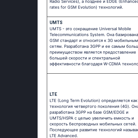
Radio Services), а позднее и EDGE (Enhance
rates for GSM Evolution) технологий.
UMTS
UMTS - это сокращение Universal Mobile
Telecommunications System. Она базирована
GSM стандарт и относится к 3G мобильным
сетям. Разработана 3GPP и ее самым боль
преимуществом является предоставление
большей скорости и спектральной
эффективности благодаря W-CDMA техноло
LTE
LTE (Long Term Evolution) определяется как
технология четвертого поколения (4G). Он
разработана 3GPP на базе GSM/EDGE и
UMTS/HSPA с целью увеличить емкость и
скорость беспроводных мобильных сетей.
Последующее развитие технологий называ
LTE Advanced.