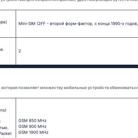
оре)
Mini-SIM (2FF - второй форм-фактор, с конца 1990-х годов,
ые
2
, которая позволяет множеству мобильных устройств обмениватьс
ons)
GSМ 850 МНz
M
GSМ 900 МНz
тью.
GSМ 1900 МНz
Packet