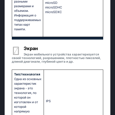
разными
microSD
размерами и
microSDHC
объемом.
microSDXC
Информация о
поддерживаемых
типах карт
памяти.
Экран
Экран мобильного устройства характеризуется
своей технологией, разрешением, плотностью пикселей,
длиной диагонали, глубиной цвета и др.
Тип/технология
Одна из основных
характеристик
экрана - это
технология, по
которой он
IPS
изготовлен и от
которой
напрямую