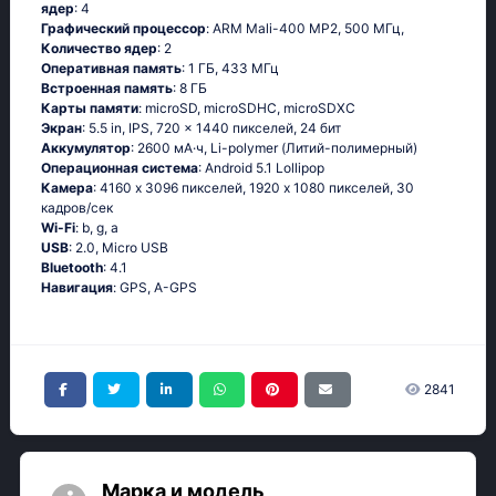
ядер
: 4
Графический процессор
: ARM Mali-400 MP2, 500 МГц,
Количество ядер
: 2
Оперативная память
: 1 ГБ, 433 МГц
Встроенная память
: 8 ГБ
Карты памяти
: microSD, microSDHC, microSDXC
Экран
: 5.5 in, IPS, 720 x 1440 пикселей, 24 бит
Аккумулятор
: 2600 мА·ч, Li-polymer (Литий-полимерный)
Oперационная система
: Аndrоid 5.1 Lоlliрор
Камера
: 4160 x 3096 пикселей, 1920 x 1080 пикселей, 30
кадров/сек
Wi-Fi
: b, g, а
USB
: 2.0, Micro USB
Bluetooth
: 4.1
Навигация
: GРS, А-GРS
2841
Марка и модель