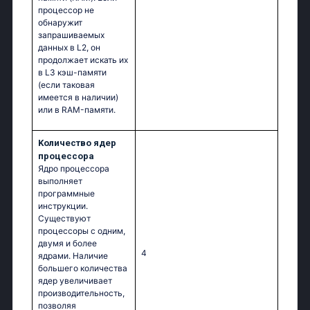
процессор не
обнаружит
запрашиваемых
данных в L2, он
продолжает искать их
в L3 кэш-памяти
(если таковая
имеется в наличии)
или в RAM-памяти.
Kоличество ядер
процессора
Ядро процессора
выполняет
программные
инструкции.
Существуют
процессоры с одним,
двумя и более
4
ядрами. Наличие
большего количества
ядер увеличивает
производительность,
позволяя