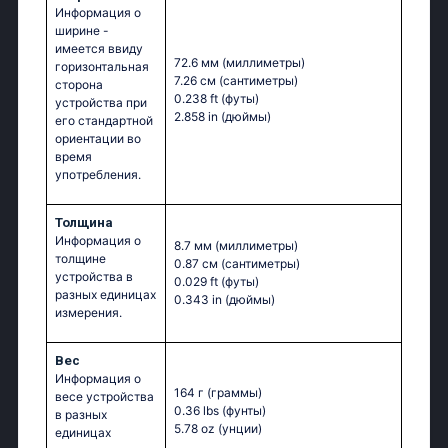
Информация о
ширине -
имеется ввиду
72.6 мм
(миллиметры)
горизонтальная
7.26 см
(сантиметры)
сторона
0.238 ft
(футы)
устройства при
2.858 in
(дюймы)
его стандартной
ориентации во
время
употребления.
Толщина
Информация о
8.7 мм
(миллиметры)
толщине
0.87 см
(сантиметры)
устройства в
0.029 ft
(футы)
разных единицах
0.343 in
(дюймы)
измерения.
Вес
Информация о
164 г
(граммы)
весе устройства
0.36 lbs
(фунты)
в разных
5.78 oz
(унции)
единицах