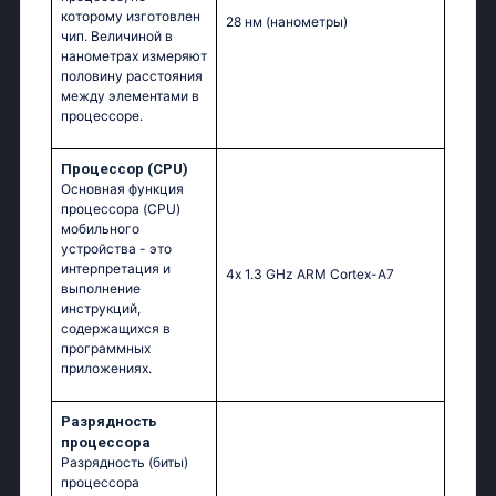
которому изготовлен
28 нм
(нанометры)
чип. Величиной в
нанометрах измеряют
половину расстояния
между элементами в
процессоре.
Процессор (CPU)
Основная функция
процессора (CPU)
мобильного
устройства - это
интерпретация и
4х 1.3 GНz АRМ Соrtех-А7
выполнение
инструкций,
содержащихся в
программных
приложениях.
Разрядность
процессора
Разрядность (биты)
процессора