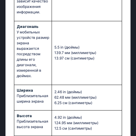
зависит качество
изображения
информации.
Диагональ
У мобильных
устройств размер
экрана
5.5 in
(дюймы)
выражается
139.7 мм
(миллиметры)
посредством
13.97 см
(сантиметры)
длины его
диагонали,
измеренной в
дюймах.
Ширина
2.46 in
(дюймы)
Приблизительная
62.48 мм
(миллиметры)
ширина экрана
6.25 см
(сантиметры)
Высота
4.92 in
(дюймы)
Приблизительная
124.95 мм
(миллиметры)
высота экрана
12.5 см
(сантиметры)