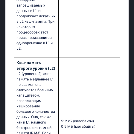
запрашиваемых
данных в L1, он
продолжает искать их
в L2 кэш-памяти. При
некоторых
процессорах этот
поиск производится
одновременно в L1 и
L2.
Кэш-память
второго уровня (L2)
L2 (уровень 2) кэш-
память медленнее L1,
но взамен она
отличается большим
капацитетом,
позволяющим
кэширование
большего количества
данных. Она, так же
512 кБ
(килобайты)
как и L1, намного
0.5 МБ
(мегабайты)
быстрее системной
памяти (RAM). Если