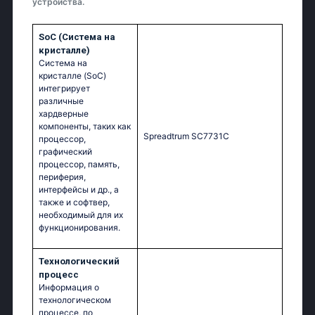
устройства.
SoC (Система на
кристалле)
Система на
кристалле (SoC)
интегрирует
различные
хардверные
компоненты, таких как
Sрrеаdtrum SС7731С
процессор,
графический
процессор, память,
периферия,
интерфейсы и др., а
также и софтвер,
необходимый для их
функционирования.
Технологический
процесс
Информация о
технологическом
процессе, по