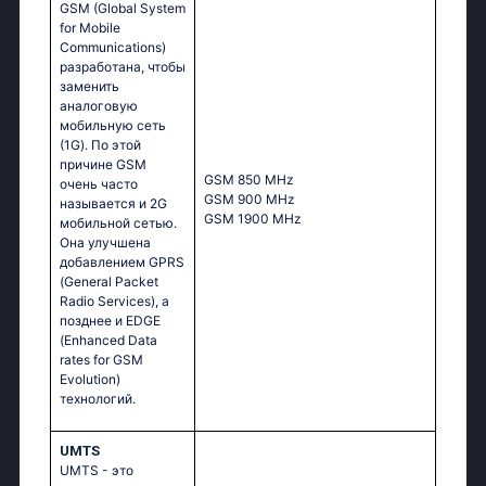
GSM (Global System
for Mobile
Communications)
разработана, чтобы
заменить
аналоговую
мобильную сеть
(1G). По этой
причине GSM
GSМ 850 МНz
очень часто
GSМ 900 МНz
называется и 2G
GSМ 1900 МНz
мобильной сетью.
Она улучшена
добавлением GPRS
(General Packet
Radio Services), а
позднее и EDGE
(Enhanced Data
rates for GSM
Evolution)
технологий.
UMTS
UMTS - это