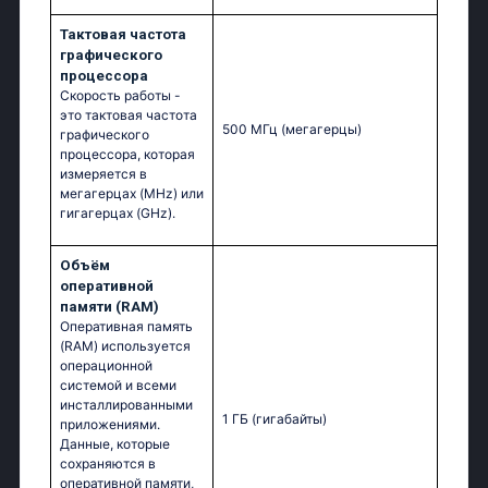
Тактовая частота
графического
процессора
Скорость работы -
это тактовая частота
500 МГц
(мегагерцы)
графического
процессора, которая
измеряется в
мегагерцах (MHz) или
гигагерцах (GHz).
Объём
оперативной
памяти (RAM)
Оперативная память
(RAM) используется
операционной
системой и всеми
инсталлированными
1 ГБ
(гигабайты)
приложениями.
Данные, которые
сохраняются в
оперативной памяти,