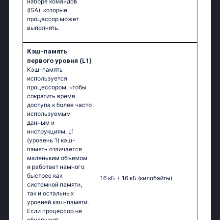
наборе командов
(ISA), которые
процессор может
выполнять.
Кэш-память
первого уровня (L1)
Кэш-память
используется
процессором, чтобы
сократить время
доступа к более часто
используемым
данным и
инструкциям. L1
(уровень 1) кэш-
память отличается
маленьким объемом
и работает намного
быстрее как
16 кБ + 16 кБ
(килобайты)
системной памяти,
так и остальных
уровней кэш-памяти.
Если процессор не
обнаружит