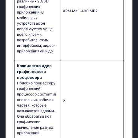
различных 2D/3D
графических
ARM Mali-400 MP2
приложений. В
мобильных
устройствах он
используется чаще
всего играми,
потребительским
интерфейсом, видео-
приложениями и др.
Kоличество ядер
графического
процессора
Подобно процессору,
графический
процессор состоит из
нескольких рабочих
2
частей, которые
называются ядрами.
Они обрабатывают
графические
вычисления разных
приложений.