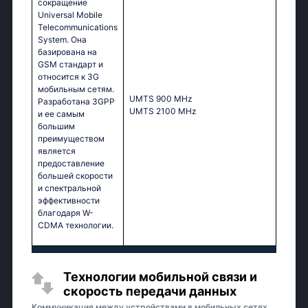
сокращение
Universal Mobile
Telecommunications
System. Она
базирована на
GSM стандарт и
относится к 3G
мобильным сетям.
UМТS 900 МНz
Разработана 3GPP
UМТS 2100 МНz
и ее самым
большим
преимуществом
является
предоставление
большей скорости
и спектральной
эффективности
благодаря W-
CDMA технологии.
Технологии мобильной связи и
скорость передачи данных
Коммуникация между устройствами в мобильных сетях