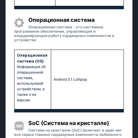
Oперационная система
Операционная система - это системное
программное обеспечение, управляющее и
координирующее работу хардверных компонентов в
устройстве.
Oперационная
система (OS)
Информация об
операционной
системе,
Аndrоid 5.1 Lоlliрор
используемой
устройством, а
также о ее
версии.
SoC (Система на кристалле)
Система на кристалле (SoC) включает в один чип
все самые главные хардверные компоненты мобильного