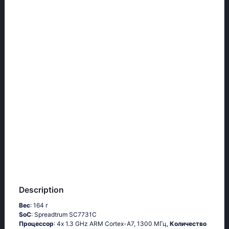
Description
Вес
: 164 г
SoC
: Sрrеаdtrum SС7731С
Процессор
: 4х 1.3 GНz АRМ Соrtех-А7, 1300 МГц,
Количество