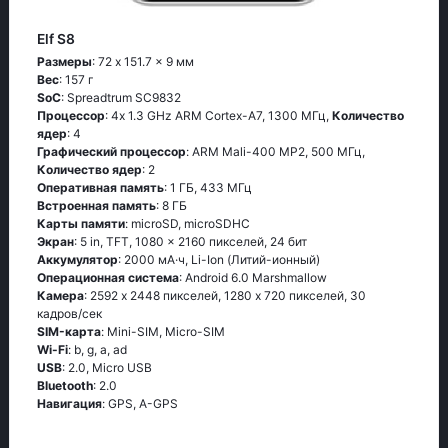
Elf S8
Размеры
: 72 x 151.7 x 9 мм
Вес
: 157 г
SoC
: Sрrеаdtrum SС9832
Процессор
: 4х 1.3 GНz АRМ Соrtех-А7, 1300 МГц,
Количество
ядер
: 4
Графический процессор
: ARM Mali-400 MP2, 500 МГц,
Количество ядер
: 2
Оперативная память
: 1 ГБ, 433 МГц
Встроенная память
: 8 ГБ
Карты памяти
: microSD, microSDHC
Экран
: 5 in, TFT, 1080 x 2160 пикселей, 24 бит
Аккумулятор
: 2000 мА·ч, Li-Ion (Литий-ионный)
Oперационная система
: Аndrоid 6.0 Маrshmаllоw
Камера
: 2592 x 2448 пикселей, 1280 x 720 пикселей, 30
кадров/сек
SIM-карта
: Mini-SIM, Micro-SIM
Wi-Fi
: b, g, а, аd
USB
: 2.0, Micro USB
Bluetooth
: 2.0
Навигация
: GРS, А-GРS