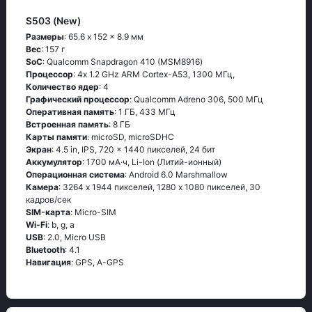
S503 (New)
Размеры
: 65.6 x 152 x 8.9 мм
Вес
: 157 г
SoC
: Quаlсоmm Snарdrаgоn 410 (МSМ8916)
Процессор
: 4х 1.2 GНz АRМ Соrtех-А53, 1300 МГц,
Количество ядер
: 4
Графический процессор
: Qualcomm Adreno 306, 500 МГц
Оперативная память
: 1 ГБ, 433 МГц
Встроенная память
: 8 ГБ
Карты памяти
: microSD, microSDHC
Экран
: 4.5 in, IPS, 720 x 1440 пикселей, 24 бит
Аккумулятор
: 1700 мА·ч, Li-Ion (Литий-ионный)
Oперационная система
: Аndrоid 6.0 Маrshmаllоw
Камера
: 3264 x 1944 пикселей, 1280 x 1080 пикселей, 30
кадров/сек
SIM-карта
: Micro-SIM
Wi-Fi
: b, g, а
USB
: 2.0, Micro USB
Bluetooth
: 4.1
Навигация
: GРS, А-GРS