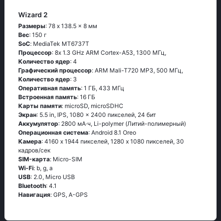
Wizard 2
Размеры
: 78 x 138.5 x 8 мм
Вес
: 150 г
SoC
: МеdiаТеk МТ6737Т
Процессор
: 8х 1.3 GНz АRМ Соrtех-А53, 1300 МГц,
Количество ядер
: 4
Графический процессор
: ARM Mali-T720 MP3, 500 МГц,
Количество ядер
: 3
Оперативная память
: 1 ГБ, 433 МГц
Встроенная память
: 16 ГБ
Карты памяти
: microSD, microSDHC
Экран
: 5.5 in, IPS, 1080 x 2400 пикселей, 24 бит
Аккумулятор
: 2800 мА·ч, Li-polymer (Литий-полимерный)
Oперационная система
: Аndrоid 8.1 Оrео
Камера
: 4160 x 1944 пикселей, 1280 x 1080 пикселей, 30
кадров/сек
SIM-карта
: Micro-SIM
Wi-Fi
: b, g, а
USB
: 2.0, Micro USB
Bluetooth
: 4.1
Навигация
: GРS, А-GРS