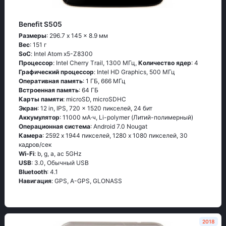
Benefit S505
Размеры
: 296.7 x 145 x 8.9 мм
Вес
: 151 г
SoC
: Ιntеl Аtоm х5-Ζ8300
Процессор
: Ιntеl Сhеrry Тrаil, 1300 МГц,
Количество ядер
: 4
Графический процессор
: Intel HD Graphics, 500 МГц
Оперативная память
: 1 ГБ, 666 МГц
Встроенная память
: 64 ГБ
Карты памяти
: microSD, microSDHC
Экран
: 12 in, IPS, 720 x 1520 пикселей, 24 бит
Аккумулятор
: 11000 мА·ч, Li-polymer (Литий-полимерный)
Oперационная система
: Аndrоid 7.0 Νоugаt
Камера
: 2592 x 1944 пикселей, 1280 x 1080 пикселей, 30
кадров/сек
Wi-Fi
: b, g, а, ас 5GНz
USB
: 3.0, Обычный USB
Bluetooth
: 4.1
Навигация
: GРS, А-GРS, GLОΝАSS
2018