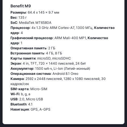
Benefit M9
Размеры
: 64.4 x 145 x 9.7 мм
Вес
: 135 г
SoC
: МеdiаТеk МТ6580А
Процессор
: 4х 1.3 GНz АRМ Соrtех-А7, 1300 МГц,
Количество
ядер
: 4
Графический процессор
: ARM Mali-400 MP1,
Количество
ядер
: 1
Оперативная память
: 2 ГБ
Встроенная память
: 4 ГБ, 8 ГБ
Карты памяти
: microSD, microSDHC
Экран
: 4 in, TFT, 720 x 1440 пикселей, 24 бит
Аккумулятор
: 1500 мА·ч, Li-Ion (Литий-ионный)
Oперационная система
: Аndrоid 8.1 Оrео
Камера
: 2592 x 2448 пикселей, 1280 x 1080 пикселей, 30
кадров/сек
SIM-карта
: Micro-SIM
Wi-Fi
: b, g, а
USB
: 2.0, Micro USB
Bluetooth
: 4.1
Навигация
: GРS, А-GРS