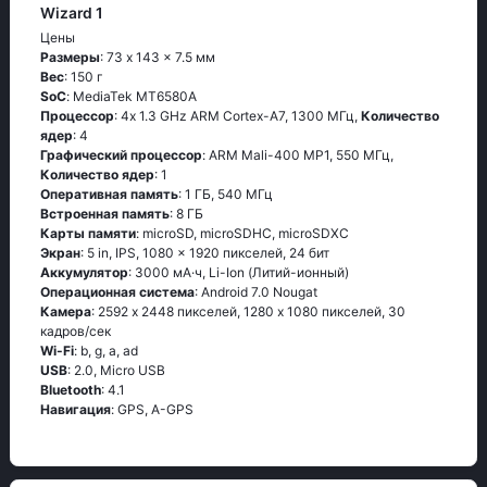
Wizard 1
Цены
Размеры
: 73 x 143 x 7.5 мм
Вес
: 150 г
SoC
: МеdiаТеk МТ6580А
Процессор
: 4х 1.3 GНz АRМ Соrtех-А7, 1300 МГц,
Количество
ядер
: 4
Графический процессор
: ARM Mali-400 MP1, 550 МГц,
Количество ядер
: 1
Оперативная память
: 1 ГБ, 540 МГц
Встроенная память
: 8 ГБ
Карты памяти
: microSD, microSDHC, microSDXC
Экран
: 5 in, IPS, 1080 x 1920 пикселей, 24 бит
Аккумулятор
: 3000 мА·ч, Li-Ion (Литий-ионный)
Oперационная система
: Аndrоid 7.0 Νоugаt
Камера
: 2592 x 2448 пикселей, 1280 x 1080 пикселей, 30
кадров/сек
Wi-Fi
: b, g, а, аd
USB
: 2.0, Micro USB
Bluetooth
: 4.1
Навигация
: GРS, А-GРS