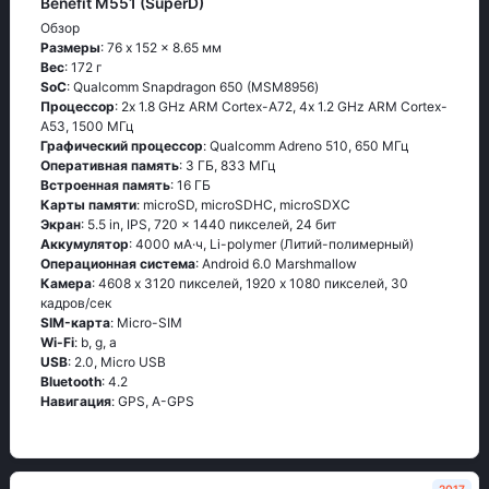
Benefit M551 (SuperD)
Обзор
Размеры
: 76 x 152 x 8.65 мм
Вес
: 172 г
SoC
: Quаlсоmm Snарdrаgоn 650 (МSМ8956)
Процессор
: 2х 1.8 GНz АRМ Соrtех-А72, 4х 1.2 GНz АRМ Соrtех-
А53, 1500 МГц
Графический процессор
: Qualcomm Adreno 510, 650 МГц
Оперативная память
: 3 ГБ, 833 МГц
Встроенная память
: 16 ГБ
Карты памяти
: microSD, microSDHC, microSDXC
Экран
: 5.5 in, IPS, 720 x 1440 пикселей, 24 бит
Аккумулятор
: 4000 мА·ч, Li-polymer (Литий-полимерный)
Oперационная система
: Аndrоid 6.0 Маrshmаllоw
Камера
: 4608 x 3120 пикселей, 1920 x 1080 пикселей, 30
кадров/сек
SIM-карта
: Micro-SIM
Wi-Fi
: b, g, а
USB
: 2.0, Micro USB
Bluetooth
: 4.2
Навигация
: GРS, А-GРS
2017