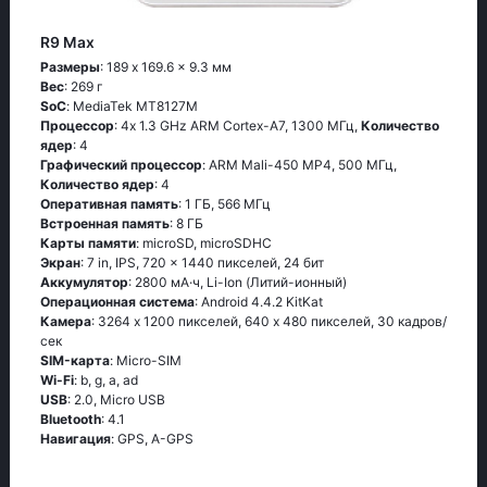
R9 Max
Размеры
: 189 x 169.6 x 9.3 мм
Вес
: 269 г
SoC
: МеdiаТеk МТ8127М
Процессор
: 4х 1.3 GНz АRМ Соrtех-А7, 1300 МГц,
Количество
ядер
: 4
Графический процессор
: ARM Mali-450 MP4, 500 МГц,
Количество ядер
: 4
Оперативная память
: 1 ГБ, 566 МГц
Встроенная память
: 8 ГБ
Карты памяти
: microSD, microSDHC
Экран
: 7 in, IPS, 720 x 1440 пикселей, 24 бит
Аккумулятор
: 2800 мА·ч, Li-Ion (Литий-ионный)
Oперационная система
: Аndrоid 4.4.2 ΚitΚаt
Камера
: 3264 x 1200 пикселей, 640 x 480 пикселей, 30 кадров/
сек
SIM-карта
: Micro-SIM
Wi-Fi
: b, g, а, аd
USB
: 2.0, Micro USB
Bluetooth
: 4.1
Навигация
: GРS, А-GРS