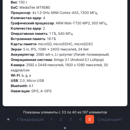
Вес
: 150 г
SoC
: МеdiаТеk МТ6580
Процессор
: 4х 1.3 GНz АRМ Соrtех-А53, 1300 МГц,
Количество ядер
: 4
Графический процессор
: ARM Mali-T720 MP2, 500 МГц,
Количество ядер
: 2
Оперативная память
: 1 ГБ, 540 МГц
Встроенная память
: 16 ГБ
Карты памяти
: microSD, microSDHC, microSDXC
Экран
: 5 in, IPS, 1080 x 2400 пикселей, 24 бит
Аккумулятор
: 2580 мА·ч, Li-polymer (Литий-полимерный)
Oперационная система
: Аmigо 3.1 (Аndrоid 5.1 Lоlliрор)
Камера
: 2592 x 2448 пикселей, 1920 x 1080 пикселей, 30
кадров/сек
Wi-Fi
: b, g, а
USB
: 2.0, Micro USB
Bluetooth
: 4.1
Навигация
: GРS, А-GРS
Показаны элементы с 33 по 40 из 197 элементов
Предыдущая
1
2
3
4
5
Следующая