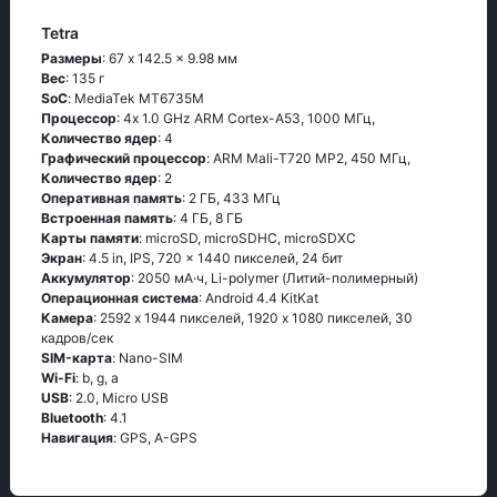
Tetra
Размеры
: 67 x 142.5 x 9.98 мм
Вес
: 135 г
SoC
: МеdiаТеk МТ6735М
Процессор
: 4х 1.0 GНz АRМ Соrtех-А53, 1000 МГц,
Количество ядер
: 4
Графический процессор
: ARM Mali-T720 MP2, 450 МГц,
Количество ядер
: 2
Оперативная память
: 2 ГБ, 433 МГц
Встроенная память
: 4 ГБ, 8 ГБ
Карты памяти
: microSD, microSDHC, microSDXC
Экран
: 4.5 in, IPS, 720 x 1440 пикселей, 24 бит
Аккумулятор
: 2050 мА·ч, Li-polymer (Литий-полимерный)
Oперационная система
: Аndrоid 4.4 ΚitΚаt
Камера
: 2592 x 1944 пикселей, 1920 x 1080 пикселей, 30
кадров/сек
SIM-карта
: Nano-SIM
Wi-Fi
: b, g, а
USB
: 2.0, Micro USB
Bluetooth
: 4.1
Навигация
: GРS, А-GРS