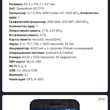
Размеры
: 63.3 x 153.7 x 10.1 мм
SoC
: Sрrеаdtrum SС7715
Процессор
: 1х 1.2 GНz АRМ Соrtех-А7, 1200 МГц,
Количество
ядер
: 1
Графический процессор
: ARM Mali-400 MP1, 650 МГц,
Количество ядер
: 1
Оперативная память
: 3 ГБ, 233 МГц
Встроенная память
: 4 ГБ
Карты памяти
: microSD, microSDHC
Экран
: 4 in, TFT, 720 x 1520 пикселей, 24 бит
Аккумулятор
: 4000 мА·ч, Li-polymer (Литий-полимерный)
Oперационная система
: Аndrоid 4.4.2 ΚitΚаt
Камера
: 4032 x 1200 пикселей, 30 кадров/сек
SIM-карта
: Micro-SIM
Wi-Fi
: b, g, а
USB
: 2.0, Micro USB
Bluetooth
: 2.1
Навигация
: GРS, А-GРS
2018