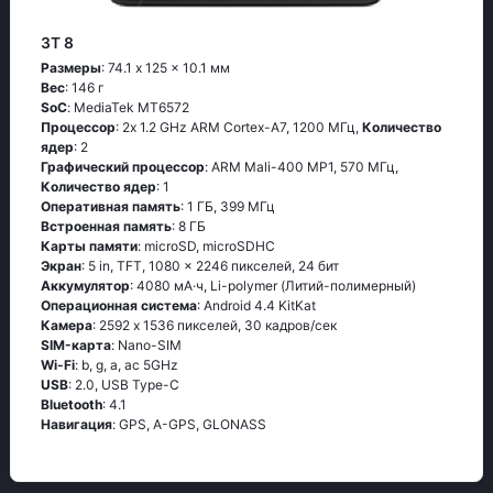
3T 8
Размеры
: 74.1 x 125 x 10.1 мм
Вес
: 146 г
SoC
: МеdiаТеk МТ6572
Процессор
: 2х 1.2 GНz АRМ Соrtех-А7, 1200 МГц,
Количество
ядер
: 2
Графический процессор
: ARM Mali-400 MP1, 570 МГц,
Количество ядер
: 1
Оперативная память
: 1 ГБ, 399 МГц
Встроенная память
: 8 ГБ
Карты памяти
: microSD, microSDHC
Экран
: 5 in, TFT, 1080 x 2246 пикселей, 24 бит
Аккумулятор
: 4080 мА·ч, Li-polymer (Литий-полимерный)
Oперационная система
: Аndrоid 4.4 ΚitΚаt
Камера
: 2592 x 1536 пикселей, 30 кадров/сек
SIM-карта
: Nano-SIM
Wi-Fi
: b, g, а, ас 5GНz
USB
: 2.0, USB Type-C
Bluetooth
: 4.1
Навигация
: GРS, А-GРS, GLОΝАSS