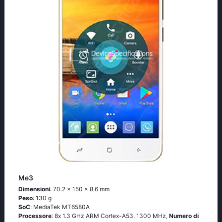
Me3
Dimensioni
: 70.2 x 150 x 8.6 mm
Peso
: 130 g
SoC
: МеdiаТеk МТ6580А
Processore
: 8х 1.3 GНz АRМ Соrtех-А53, 1300 MHz,
Numero di