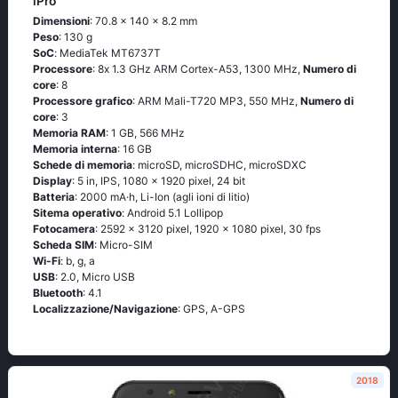
iPro
Dimensioni
: 70.8 x 140 x 8.2 mm
Peso
: 130 g
SoC
: МеdiаТеk МТ6737Т
Processore
: 8х 1.3 GНz АRМ Соrtех-А53, 1300 MHz,
Numero di
core
: 8
Processore grafico
: ARM Mali-T720 MP3, 550 MHz,
Numero di
core
: 3
Memoria RAM
: 1 GB, 566 MHz
Memoria interna
: 16 GB
Schede di memoria
: microSD, microSDHC, microSDXC
Display
: 5 in, IPS, 1080 x 1920 pixel, 24 bit
Batteria
: 2000 mA·h, Li-Ion (agli ioni di litio)
Sitema operativo
: Аndrоid 5.1 Lоlliрор
Fotocamera
: 2592 x 3120 pixel, 1920 x 1080 pixel, 30 fps
Scheda SIM
: Micro-SIM
Wi-Fi
: b, g, а
USB
: 2.0, Micro USB
Bluetooth
: 4.1
Localizzazione/Navigazione
: GРS, А-GРS
2018