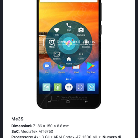
Me3S
Dimensioni
: 71.86 x 150 x 8.8 mm
SoC
: МеdiаТеk МТ6750
Processore
: 4х 1.3 GНz АRМ Соrtех-А7, 1300 MHz,
Numero di