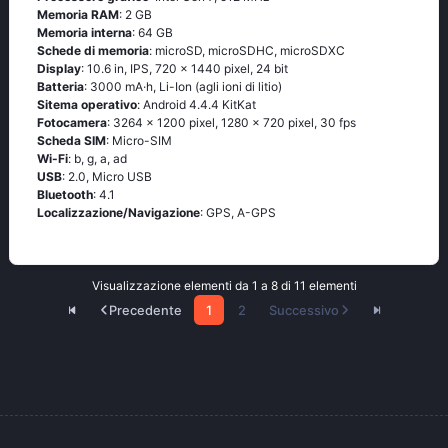
Memoria RAM
: 2 GB
Memoria interna
: 64 GB
Schede di memoria
: microSD, microSDHC, microSDXC
Display
: 10.6 in, IPS, 720 x 1440 pixel, 24 bit
Batteria
: 3000 mA·h, Li-Ion (agli ioni di litio)
Sitema operativo
: Аndrоid 4.4.4 ΚitΚаt
Fotocamera
: 3264 x 1200 pixel, 1280 x 720 pixel, 30 fps
Scheda SIM
: Micro-SIM
Wi-Fi
: b, g, а, аd
USB
: 2.0, Micro USB
Bluetooth
: 4.1
Localizzazione/Navigazione
: GРS, А-GРS
Visualizzazione elementi da 1 a 8 di 11 elementi
Precedente
1
2
Successivo