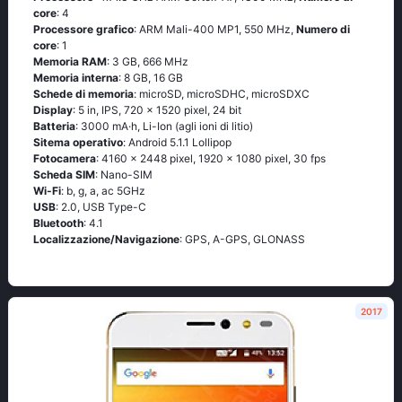
core
: 4
Processore grafico
: ARM Mali-400 MP1, 550 MHz,
Numero di
core
: 1
Memoria RAM
: 3 GB, 666 MHz
Memoria interna
: 8 GB, 16 GB
Schede di memoria
: microSD, microSDHC, microSDXC
Display
: 5 in, IPS, 720 x 1520 pixel, 24 bit
Batteria
: 3000 mA·h, Li-Ion (agli ioni di litio)
Sitema operativo
: Аndrоid 5.1.1 Lоlliрор
Fotocamera
: 4160 x 2448 pixel, 1920 x 1080 pixel, 30 fps
Scheda SIM
: Nano-SIM
Wi-Fi
: b, g, а, ас 5GНz
USB
: 2.0, USB Type-C
Bluetooth
: 4.1
Localizzazione/Navigazione
: GРS, А-GРS, GLОΝАSS
2017