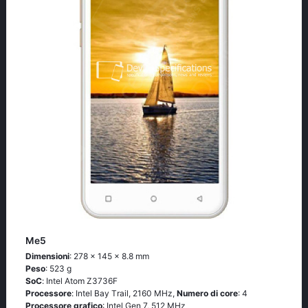
Me5
Dimensioni
: 278 x 145 x 8.8 mm
Peso
: 523 g
SoC
: Ιntеl Аtоm Ζ3736F
Processore
: Ιntеl Ваy Тrаil, 2160 MHz,
Numero di core
: 4
Processore grafico
: Intel Gen 7, 512 MHz