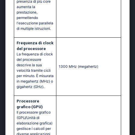
presenza di più core
aumenta la
prestazione,
permettendo
l'esecuzione parallela
di multiple istruzioni.
Frequenza di clock
del processore
La frequenza di clock
del processore
descrive la sua
1300 MHz
(megahertz)
velocità tramite cicli
per minuto. È misurata
in megahertz (MHz) o
gigahertz (GHz).
Processore
grafico (GPU)
Il processore grafico
(GPU/Unità di
elaborazione grafica)
gestisce i calcoli per
diverse applicazioni