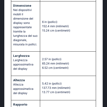
Dimensione
Nei dispositivi
mobili il
dimensione del
6 in
(pollici)
display sono
152.4 mm
(milimetri)
rappresentate
15.24 cm
(centimetri)
tramite la
lunghezza del suo
diagonale,
misurata in pollici.
Larghezza
2.57 in
(pollici)
Larghezza
65.24 mm
(milimetri)
approssimativa
6.52 cm
(centimetri)
del display
Altezza
5.42 in
(pollici)
Altezza
137.73 mm
(milimetri)
approssimativa
13.77 cm
(centimetri)
del display
Rapporto