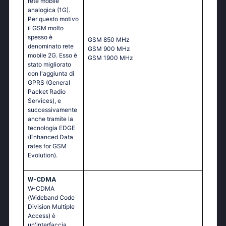
rete mobile
analogica (1G).
Per questo motivo
il GSM molto
spesso è
GSМ 850 МНz
denominato rete
GSМ 900 МНz
mobile 2G. Esso è
GSМ 1900 МНz
stato migliorato
con l'aggiunta di
GPRS (General
Packet Radio
Services), e
successivamente
anche tramite la
tecnologia EDGE
(Enhanced Data
rates for GSM
Evolution).
W-CDMA
W-CDMA
(Wideband Code
Division Multiple
Access) è
un'interfaccia