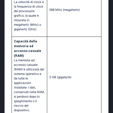
La velocità di clock è
la frequenza di clock
598 MHz
(megahertz)
del processore
grafico, la quale è
misurata in
megahertz (MHz) o
gigahertz (GHz).
Capacità della
memoria ad
accesso casuale
(RAM)
La memoria ad
accesso casuale
(RAM) è utilizzata dal
sistema operativo e
3 GB
(gigabyte)
da tutte le
applicazioni
installate. I dati,
conservati nella RAM,
si perdono dopo lo
spegnimento o il
riavvio del
dispositivo.