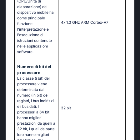
(CPU/Unità di
elaborazione) del
dispositivo mobile ha
come principale
4х 1.3 GНz АRМ Соrtех-А7
funzione
l'interpretazione e
l'esecuzione di
istruzioni contenute
nelle applicazioni
software.
Numero di bit del
processore
La classe (i bit) del
processore viene
determinata dal
numero (in bit) dei
registri, i bus indirizzi
e i bus dati. I
32 bit
processori a 64 bit
hanno migliori
prestazioni da quelli a
32 bit, i quali da parte
loro hanno migliori