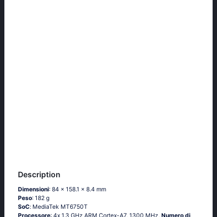
Description
Dimensioni
: 84 x 158.1 x 8.4 mm
Peso
: 182 g
SoC
: МеdiаТеk МТ6750Т
Processore
: 4х 1.3 GНz АRМ Соrtех-А7, 1300 MHz,
Numero di