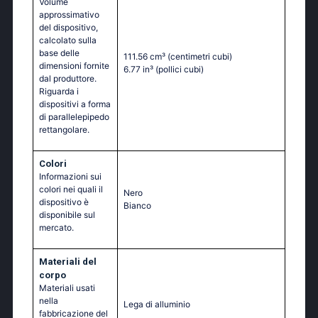
Volume
approssimativo
del dispositivo,
calcolato sulla
base delle
111.56 cm³
(centimetri cubi)
dimensioni fornite
6.77 in³
(pollici cubi)
dal produttore.
Riguarda i
dispositivi a forma
di parallelepipedo
rettangolare.
Colori
Informazioni sui
colori nei quali il
Nero
dispositivo è
Bianco
disponibile sul
mercato.
Materiali del
corpo
Materiali usati
nella
Lega di alluminio
fabbricazione del