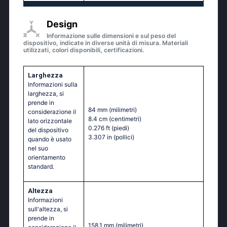
Design
Informazione sulle dimensioni e sul peso del
dispositivo, indicate in diverse unità di misura. Materiali
utilizzati, colori disponibili, certificazioni.
Larghezza
Informazioni sulla
larghezza, si
prende in
84 mm
(milimetri)
considerazione il
8.4 cm
(centimetri)
lato orizzontale
0.276 ft
(piedi)
del dispositivo
3.307 in
(pollici)
quando è usato
nel suo
orientamento
standard.
Altezza
Informazioni
sull'altezza, si
prende in
158.1 mm
(milimetri)