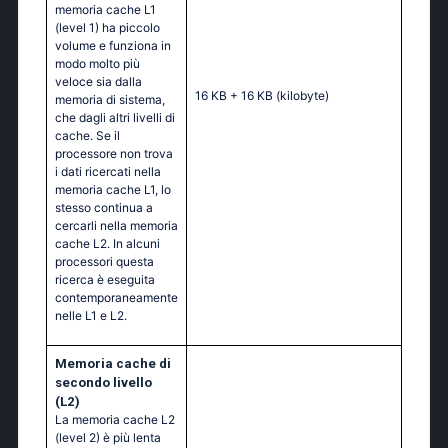
memoria cache L1
(level 1) ha piccolo
volume e funziona in
modo molto più
veloce sia dalla
16 KB + 16 KB
(kilobyte)
memoria di sistema,
che dagli altri livelli di
cache. Se il
processore non trova
i dati ricercati nella
memoria cache L1, lo
stesso continua a
cercarli nella memoria
cache L2. In alcuni
processori questa
ricerca è eseguita
contemporaneamente
nelle L1 e L2.
Memoria cache di
secondo livello
(L2)
La memoria cache L2
(level 2) è più lenta