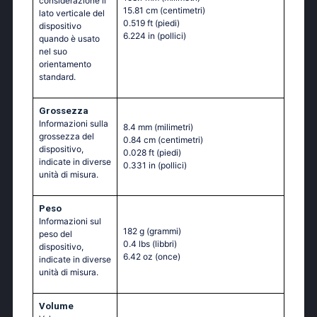
considerazione il
15.81 cm
(centimetri)
lato verticale del
0.519 ft
(piedi)
dispositivo
6.224 in
(pollici)
quando è usato
nel suo
orientamento
standard.
Grossezza
Informazioni sulla
8.4 mm
(milimetri)
grossezza del
0.84 cm
(centimetri)
dispositivo,
0.028 ft
(piedi)
indicate in diverse
0.331 in
(pollici)
unità di misura.
Peso
Informazioni sul
182 g
(grammi)
peso del
0.4 lbs
(libbri)
dispositivo,
6.42 oz
(once)
indicate in diverse
unità di misura.
Volume