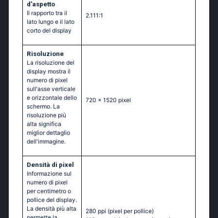
d'aspetto
Il rapporto tra il
2.111:1
lato lungo e il lato
corto del display
Risoluzione
La risoluzione del
display mostra il
numero di pixel
sull'asse verticale
e orizzontale dello
720 x 1520 pixel
schermo. La
risoluzione più
alta significa
miglior dettaglio
dell'immagine.
Densità di pixel
Informazione sul
numero di pixel
per centimetro o
pollice del display.
La densità più alta
280 ppi
(pixel per pollice)
permette la