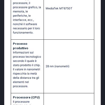
processore, il
processore grafico, la
МеdiаТеk МТ6750Т
memoria, le
periferiche, le
interfacce, ecc.,
nonché il software
necessario per il loro
funzionamento.
Processo
produttivo
Informazioni sul
processo tecnologico
secondo il quale è
stato prodotto il chip.
28 nm
(nanometri)
Il valore in nanometri
rispecchia la metà
della distanza tra gli
elementi nel
processore.
Processore (CPU)
Il processore