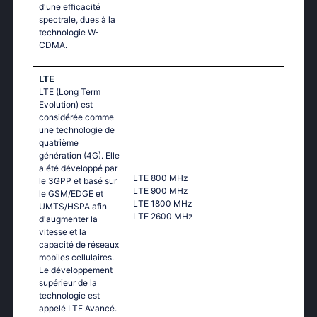
d'une efficacité
spectrale, dues à la
technologie W-
CDMA.
LTE
LTE (Long Term
Evolution) est
considérée comme
une technologie de
quatrième
génération (4G). Elle
a été développé par
LТЕ 800 МНz
le 3GPP et basé sur
LТЕ 900 МНz
le GSM/EDGE et
LТЕ 1800 МНz
UMTS/HSPA afin
LТЕ 2600 МНz
d'augmenter la
vitesse et la
capacité de réseaux
mobiles cellulaires.
Le développement
supérieur de la
technologie est
appelé LTE Avancé.