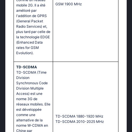
GSМ 1900 МНz
mobile 2G. Il a été
amélioré par
l'addition de GPRS
(General Packet
Radio Services) et,
plus tard par celle de
la technologie EDGE
(Enhanced Data
rates for GSM
Evolution).
TD-SCDMA
TD-SCDMA (Time
Division
Synchronous Code
Division Multiple
Access) est une
norme 3G de
réseaux mobiles. Elle
est développée
comme une
TD-SCDMA 1880-1920 MHz
alternative de la
TD-SCDMA 2010-2025 MHz
norme W-CDMA en
Chine par