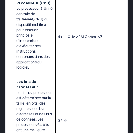
Processeur (CPU)
Le processeur (l'Unité
centrale de
traitement/CPU) du
dispositif mobile a
pour fonction
principale
4х 1.1 GНz АRМ Соrtех-А7
d'interpréter et
d'exécuter des
instructions
contenues dans des
applications du
logiciel.
Les bits du
processeur
Le bits du processeur
est déterminée par la
taille (en bits) des
registres, des bus
d'adresses et des bus
de données. Les
32 bit
processeurs 64 bits
ont une meilleure