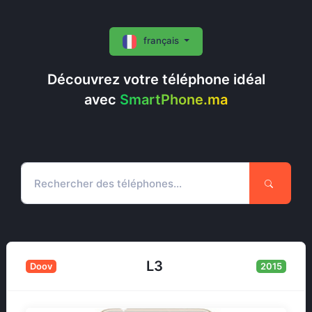
français
Découvrez votre téléphone idéal
avec
SmartPhone.ma
L3
Doov
2015