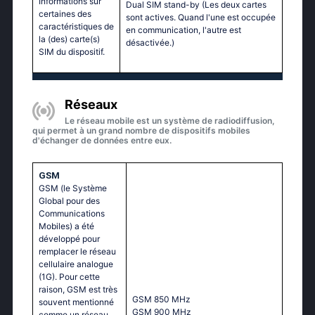
Informations sur
Dual SIM stand-by (Les deux cartes
certaines des
sont actives. Quand l'une est occupée
caractéristiques de
en communication, l'autre est
la (des) carte(s)
désactivée.)
SIM du dispositif.
Réseaux
Le réseau mobile est un système de radiodiffusion,
qui permet à un grand nombre de dispositifs mobiles
d'échanger de données entre eux.
GSM
GSM (le Système
Global pour des
Communications
Mobiles) a été
développé pour
remplacer le réseau
cellulaire analogue
(1G). Pour cette
raison, GSM est très
GSМ 850 МНz
souvent mentionné
GSМ 900 МНz
comme un réseau