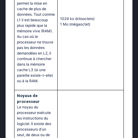
permet la mise en
cache de plus de
données. Tout comme
1024 ko
(kilooctets)
L1 il est beaucoup
1 Mo
(mégaoctet)
plus rapide que la
mémoire vive (RAM).
Au cas où le
processeur ne trouve
pas les données
demandées en L2, il
continue à chercher
dans la mémoire
cache L3 (si une
pareille existe-t-elle)
ou à la RAM.
Noyaux de
processeur
Le noyau du
processeur exécute
les instructions du
logiciel. Il existe des
processeurs d'un
seul, de deux ou de