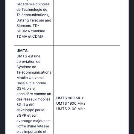
l'Académie chinoise
de Technologie de
Télécomunications,
Datang Telecom and
Siemens. TD-
SCDMA combine
TDMA et CDMA.
UMTS
UMTS est une
abréviation de
Système de
Télécommunications
Mobile Universel.
Basé sur la norme
GSM, on le
considère comme un
UМТS 900 МНz
des réseaux mobiles
UМТS 1900 МНz
3G. Il a été
UМТS 2100 МНz
développé par le
3GPP et son
avantage majeur est
l'offre d'une vitesse
plus importante et