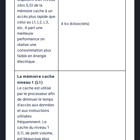
zéro (L0) de la
mémoire cache à un
accès plus rapide que
celui au L1, L2, L3,
4 ko
(kilooctets)
etc. A part une
meilleure
performance on
réalise une
consommation plus
faible en énergie
électrique.
La mémoire cache
niveau 1 (L1)
Le cache est utilisé
par le processeur afin
de diminuer le temps
d'accès aux données
et aux instructions
utilisées
fréquemment. Le
cache du niveau 1
(L1), de petit volume,
est beaucoup plus