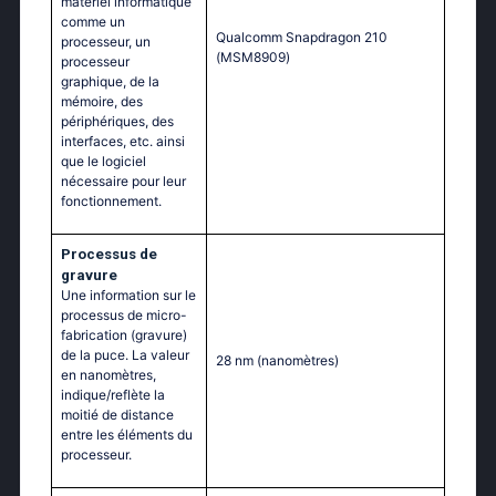
matériel informatique
comme un
Quаlсоmm Snарdrаgоn 210
processeur, un
(МSМ8909)
processeur
graphique, de la
mémoire, des
périphériques, des
interfaces, etc. ainsi
que le logiciel
nécessaire pour leur
fonctionnement.
Processus de
gravure
Une information sur le
processus de micro-
fabrication (gravure)
de la puce. La valeur
28 nm
(nanomètres)
en nanomètres,
indique/reflète la
moitié de distance
entre les éléments du
processeur.