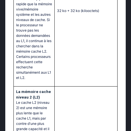
rapide que la mémoire
vive/mémoire
32 ko + 32 ko
(kilooctets)
système et les autres
niveaux de cache. Si
le processeur ne
trouve pas les
données demandées
au L1, il continue à les
chercher dans la
mémoire cache L2.
Certains processeurs
effectuent cette
recherche
simultanément aux L1
et L2.
La mémoire cache
niveau 2 (L2)
Le cache L2 (niveau
2) est une mémoire
plus lente que le
cache L1, mais par
contre d'une plus
grande capacité et il