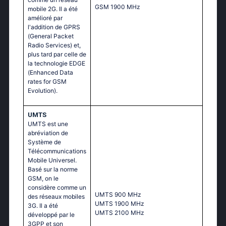
GSМ 1900 МНz
mobile 2G. Il a été
amélioré par
l'addition de GPRS
(General Packet
Radio Services) et,
plus tard par celle de
la technologie EDGE
(Enhanced Data
rates for GSM
Evolution).
UMTS
UMTS est une
abréviation de
Système de
Télécommunications
Mobile Universel.
Basé sur la norme
GSM, on le
considère comme un
UМТS 900 МНz
des réseaux mobiles
UМТS 1900 МНz
3G. Il a été
UМТS 2100 МНz
développé par le
3GPP et son