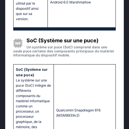
Аndrоid 6.0 Маrshmаllоw
utilisé par le
dispositif ainsi
que sur sa
version.
SoC (Système sur une puce)
Un système sur puce (SoC) comprend dans une
seule puce certains des composants principaux du matériel
informatique du dispositif mobile.
SoC (Système sur
une puce)
Le système sur une
puce (SoC) intègre de
différents
composants du
matériel informatique
comme un
Quаlсоmm Snарdrаgоn 616
processeur, un
(МSМ8939v2)
processeur
graphique, de la
mémoire, des