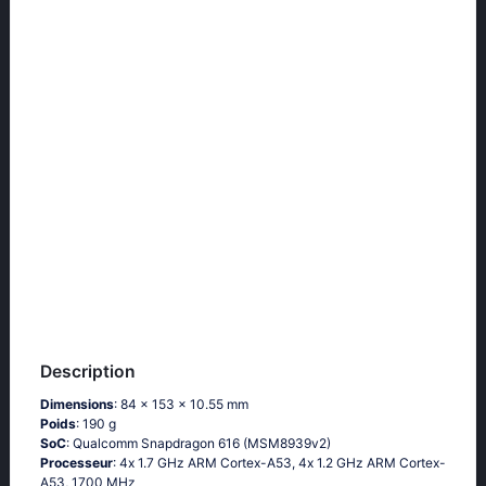
Description
Dimensions
: 84 x 153 x 10.55 mm
Poids
: 190 g
SoC
: Quаlсоmm Snарdrаgоn 616 (МSМ8939v2)
Processeur
: 4х 1.7 GНz АRМ Соrtех-А53, 4х 1.2 GНz АRМ Соrtех-
А53, 1700 MHz