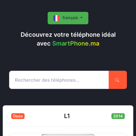
français
Découvrez votre téléphone idéal
avec
SmartPhone.ma
L1
Doov
2014