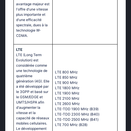
avantage majeur est
l'offre d'une vitesse
plus importante et
d'une efficacité
spectrale, dues à la
technologie W-
CDMA.
LTE
LTE (Long Term
Evolution) est
considérée comme
une technologie de
LТЕ 800 МНz
quatrième
LТЕ 850 МНz
génération (4G). Elle
LТЕ 900 МНz
a été développé par
LТЕ 1800 МНz
le 3GPP et basé sur
LТЕ 1900 МНz
le GSM/EDGE et
LТЕ 2100 МНz
UMTS/HSPA afin
LТЕ 2600 МНz
d'augmenter la
LТЕ-ТDD 1900 МНz (В39)
vitesse et la
LТЕ-ТDD 2300 МНz (В40)
capacité de réseaux
LТЕ-ТDD 2500 МНz (В41)
mobiles cellulaires.
LТЕ 700 МНz (В28)
Le développement