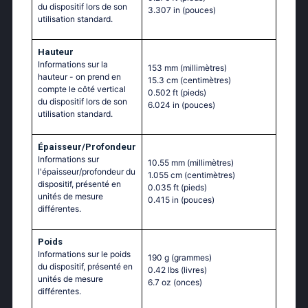
du dispositif lors de son
3.307 in
(pouces)
utilisation standard.
Hauteur
Informations sur la
153 mm
(millimètres)
hauteur - on prend en
15.3 cm
(centimètres)
compte le côté vertical
0.502 ft
(pieds)
du dispositif lors de son
6.024 in
(pouces)
utilisation standard.
Épaisseur/Profondeur
Informations sur
10.55 mm
(millimètres)
l'épaisseur/profondeur du
1.055 cm
(centimètres)
dispositif, présenté en
0.035 ft
(pieds)
unités de mesure
0.415 in
(pouces)
différentes.
Poids
Informations sur le poids
190 g
(grammes)
du dispositif, présenté en
0.42 lbs
(livres)
unités de mesure
6.7 oz
(onces)
différentes.