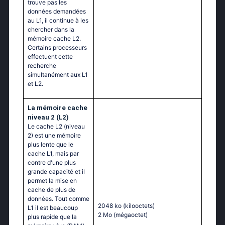
trouve pas les
données demandées
au L1, il continue à les
chercher dans la
mémoire cache L2.
Certains processeurs
effectuent cette
recherche
simultanément aux L1
et L2.
La mémoire cache
niveau 2 (L2)
Le cache L2 (niveau
2) est une mémoire
plus lente que le
cache L1, mais par
contre d'une plus
grande capacité et il
permet la mise en
cache de plus de
données. Tout comme
2048 ko
(kilooctets)
L1 il est beaucoup
2 Mo
(mégaoctet)
plus rapide que la