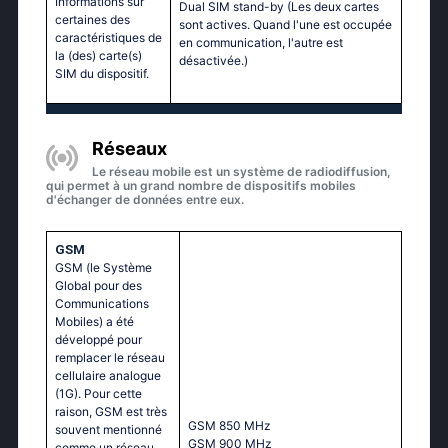
Informations sur
Dual SIM stand-by (Les deux cartes
certaines des
sont actives. Quand l'une est occupée
caractéristiques de
en communication, l'autre est
la (des) carte(s)
désactivée.)
SIM du dispositif.
Réseaux
Le réseau mobile est un système de radiodiffusion,
qui permet à un grand nombre de dispositifs mobiles
d'échanger de données entre eux.
GSM
GSM (le Système
Global pour des
Communications
Mobiles) a été
développé pour
remplacer le réseau
cellulaire analogue
(1G). Pour cette
raison, GSM est très
GSМ 850 МНz
souvent mentionné
GSМ 900 МНz
comme un réseau