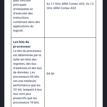
pour fonction
4х 1.7 GНz АRМ Соrtех-А53, 4х 1.2
principale
GНz АRМ Соrtех-А53
d'interpréter et
d'exécuter des
instructions
contenues dans des
applications du
logiciel.
Les bits du
processeur
Le bits du processeur
est déterminée par la
taille (en bits) des
registres, des bus
d'adresses et des bus
de données. Les
64 bit
processeurs 64 bits
ont une meilleure
performance que les
32-bit, lesquels à leur
tour sont plus
productifs que les
processeurs 16 bits.