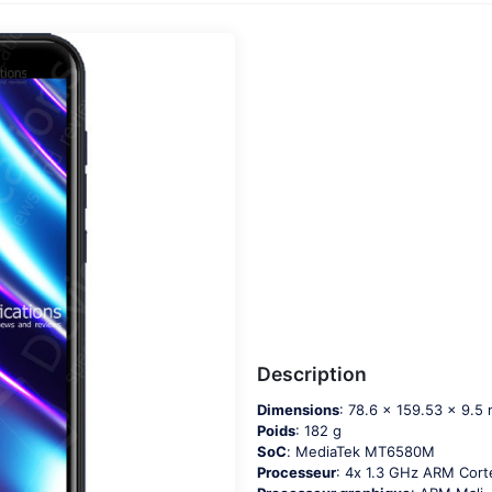
Description
Dimensions
: 78.6 x 159.53 x 9.5
Poids
: 182 g
SoC
: МеdiаТеk МТ6580М
Processeur
: 4х 1.3 GНz АRМ Соr