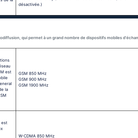
désactivée.)
odiffusion, qui permet à un grand nombre de dispositifs mobiles d'écha
tions
réseau
SM est
GSМ 850 МНz
bile
GSМ 900 МНz
General
GSМ 1900 МНz
de la
 GSM
 est
ux
W-CDMA 850 MHz