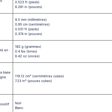
on
0.523 ft
(pieds)
6.281 in
(pouces)
9.5 mm
(millimètres)
0.95 cm
(centimètres)
0.031 ft
(pieds)
0.374 in
(pouces)
182 g
(grammes)
nté en
0.4 lbs
(livres)
6.42 oz
(onces)
la base
119.12 cm³
(centimètres cubes)
igne
7.23 in³
(pouces cubes)
Noir
positif
Blanc