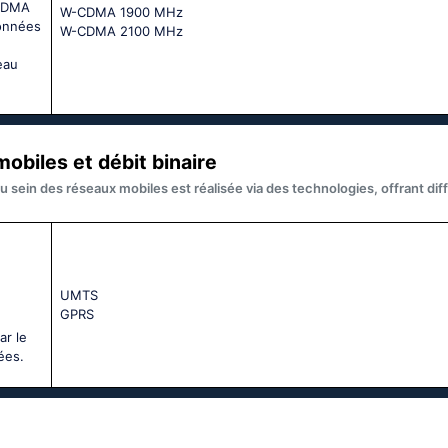
SCDMA
W-CDMA 1900 MHz
données
W-CDMA 2100 MHz
eau
obiles et débit binaire
u sein des réseaux mobiles est réalisée via des technologies, offrant di
UМТS
GРRS
ar le
ées.