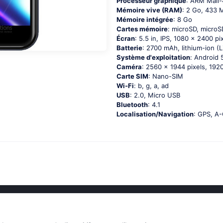
Processeur graphique
: ARM Mali
Mémoire vive (RAM)
: 2 Go, 433
Mémoire intégrée
: 8 Go
Cartes mémoire
: microSD, micro
Écran
: 5.5 in, IPS, 1080 x 2400 pix
Batterie
: 2700 mAh, lithium-ion (L
Système d'exploitation
: Аndrоid 5
Caméra
: 2560 x 1944 pixels, 1920
Carte SIM
: Nano-SIM
Wi-Fi
: b, g, а, аd
USB
: 2.0, Micro USB
Bluetooth
: 4.1
Localisation/Navigation
: GРS, А