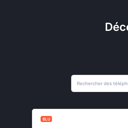
Déco
BLU