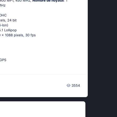
-400 MP1, 450 MHz,
Nombre de noyaux
: 1
 MHz
SDHC
els, 24 bit
i-Ion)
.1 Lоlliрор
 x 1088 pixels, 30 fps
-GРS
3554