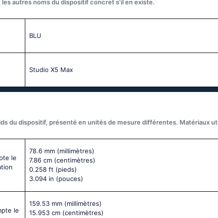
les autres noms du dispositif concret s'il en existe.
BLU
Studio X5 Max
ds du dispositif, présenté en unités de mesure différentes. Matériaux util
78.6 mm
(millimètres)
pte le
7.86 cm
(centimètres)
ation
0.258 ft
(pieds)
3.094 in
(pouces)
159.53 mm
(millimètres)
mpte le
15.953 cm
(centimètres)