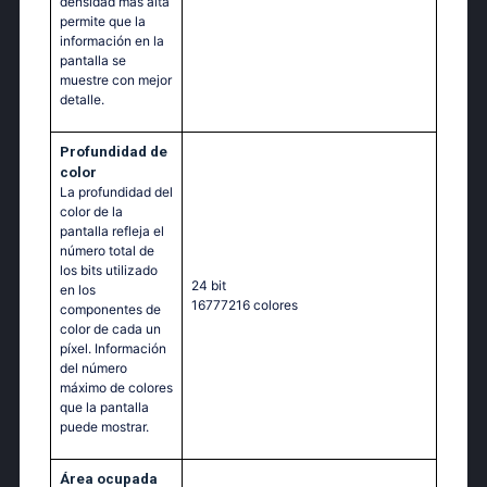
densidad más alta
permite que la
información en la
pantalla se
muestre con mejor
detalle.
Profundidad de
color
La profundidad del
color de la
pantalla refleja el
número total de
los bits utilizado
24 bit
en los
16777216 colores
componentes de
color de cada un
píxel. Información
del número
máximo de colores
que la pantalla
puede mostrar.
Área ocupada