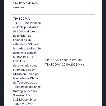
simultánea de más
usuarios.
TD-SCDMA
TD-SCDMA (Acceso
múltiple por división
de código síncrono
de división de
tiempo) es un
estandarte 3G para
las redes móviles. Se
denomina también
UTRA/UMTS-TDD
TD-SCDMA 1880-1920 MHz
LCR. Fue
TD-SCDMA 2010-2025 MHz
desarrollado como
alternativa de W-
CDMA en China por
la Academia China
de Tecnologías de
Telecomunicaciones,
Datang Telecom y
Siemens. TD-
SCDMA combina
TDMA y CDMA.