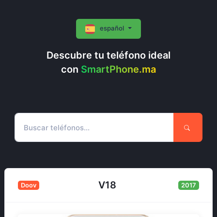
español
Descubre tu teléfono ideal
con
SmartPhone.ma
V18
Doov
2017