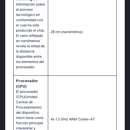
Información sobre
el proceso
tecnológico en
conformidad con
el cual ha sido
producido el chip.
28 nm
(nanómetros)
El valor reflejado
en nanómetros
revela la mitad de
la distancia
disponible entre
los elementos del
procesador.
Procesador
(CPU)
El procesador
(CPU/Unidad
Central de
Procesamiento)
del dispositivo
móvil tiene como
4х 1.3 GНz АRМ Соrtех-А7
función principal
interpretar y