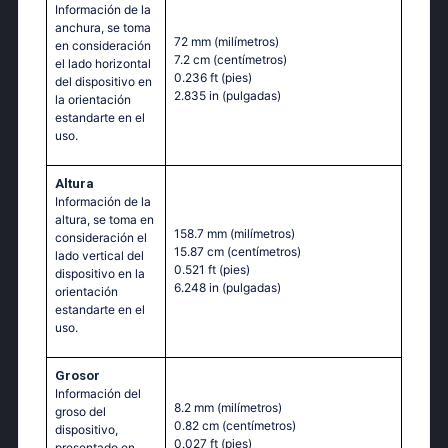
Información de la
anchura, se toma
72 mm
(milímetros)
en consideración
7.2 cm
(centímetros)
el lado horizontal
0.236 ft
(pies)
del dispositivo en
2.835 in
(pulgadas)
la orientación
estandarte en el
uso.
Altura
Información de la
altura, se toma en
158.7 mm
(milímetros)
consideración el
15.87 cm
(centímetros)
lado vertical del
0.521 ft
(pies)
dispositivo en la
6.248 in
(pulgadas)
orientación
estandarte en el
uso.
Grosor
Información del
8.2 mm
(milímetros)
groso del
0.82 cm
(centímetros)
dispositivo,
0.027 ft
(pies)
presentado en