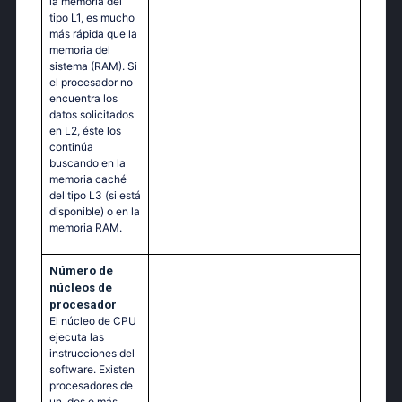
la memoria del
tipo L1, es mucho
más rápida que la
memoria del
sistema (RAM). Si
el procesador no
encuentra los
datos solicitados
en L2, éste los
continúa
buscando en la
memoria caché
del tipo L3 (si está
disponible) o en la
memoria RAM.
Número de
núcleos de
procesador
El núcleo de CPU
ejecuta las
instrucciones del
software. Existen
procesadores de
un, dos o más