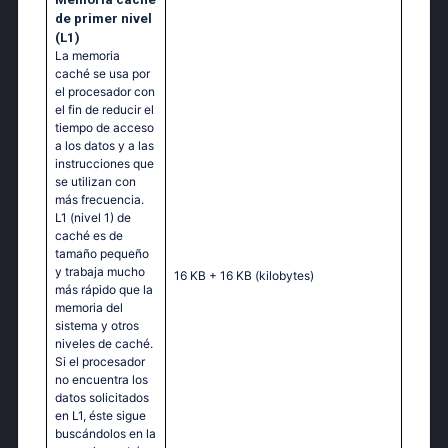
de primer nivel
(L1)
La memoria
caché se usa por
el procesador con
el fin de reducir el
tiempo de acceso
a los datos y a las
instrucciones que
se utilizan con
más frecuencia.
L1 (nivel 1) de
caché es de
tamaño pequeño
y trabaja mucho
16 KB + 16 KB
(kilobytes)
más rápido que la
memoria del
sistema y otros
niveles de caché.
Si el procesador
no encuentra los
datos solicitados
en L1, éste sigue
buscándolos en la