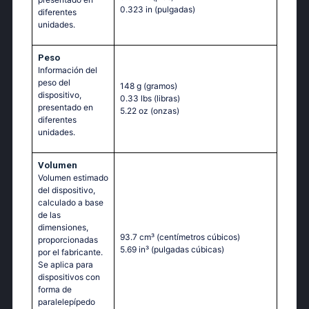
0.323 in
(pulgadas)
diferentes
unidades.
Peso
Información del
peso del
148 g
(gramos)
dispositivo,
0.33 lbs
(libras)
presentado en
5.22 oz
(onzas)
diferentes
unidades.
Volumen
Volumen estimado
del dispositivo,
calculado a base
de las
dimensiones,
93.7 cm³
(centímetros cúbicos)
proporcionadas
5.69 in³
(pulgadas cúbicas)
por el fabricante.
Se aplica para
dispositivos con
forma de
paralelepípedo