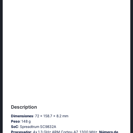
Description
Dimensiones
: 72 x 158.7 x 8.2 mm
Peso
: 148 g
SoC
: Sрrеаdtrum SС9832А
Procesador
: 4х 1.3 GНz АRМ Соrtех-А7, 1300 MHz,
Número de