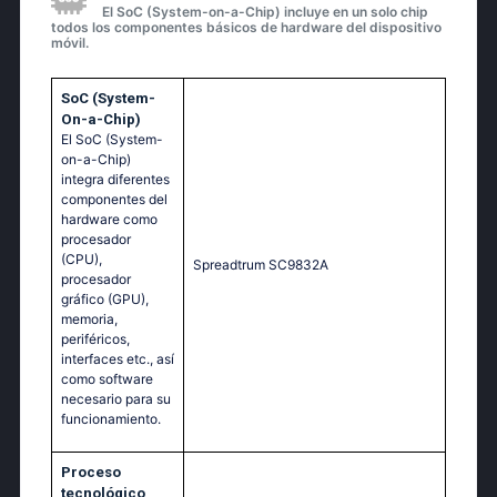
El SoC (System-on-a-Chip) incluye en un solo chip
todos los componentes básicos de hardware del dispositivo
móvil.
SoC (System-
On-a-Chip)
El SoC (System-
on-a-Chip)
integra diferentes
componentes del
hardware como
procesador
(CPU),
Sрrеаdtrum SС9832А
procesador
gráfico (GPU),
memoria,
periféricos,
interfaces etc., así
como software
necesario para su
funcionamiento.
Proceso
tecnológico