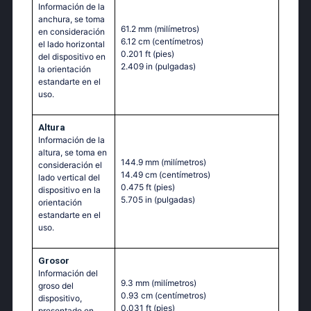
Información de la
anchura, se toma
61.2 mm
(milímetros)
en consideración
6.12 cm
(centímetros)
el lado horizontal
0.201 ft
(pies)
del dispositivo en
2.409 in
(pulgadas)
la orientación
estandarte en el
uso.
Altura
Información de la
altura, se toma en
144.9 mm
(milímetros)
consideración el
14.49 cm
(centímetros)
lado vertical del
0.475 ft
(pies)
dispositivo en la
5.705 in
(pulgadas)
orientación
estandarte en el
uso.
Grosor
Información del
9.3 mm
(milímetros)
groso del
0.93 cm
(centímetros)
dispositivo,
0.031 ft
(pies)
presentado en