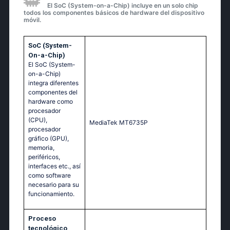
El SoC (System-on-a-Chip) incluye en un solo chip
todos los componentes básicos de hardware del dispositivo
móvil.
SoC (System-
On-a-Chip)
El SoC (System-
on-a-Chip)
integra diferentes
componentes del
hardware como
procesador
(CPU),
МеdiаТеk МТ6735Р
procesador
gráfico (GPU),
memoria,
periféricos,
interfaces etc., así
como software
necesario para su
funcionamiento.
Proceso
tecnológico