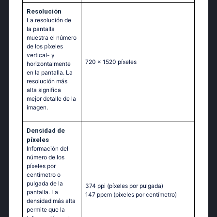
Resolución
La resolución de
la pantalla
muestra el número
de los píxeles
vertical- y
720 x 1520 píxeles
horizontalmente
en la pantalla. La
resolución más
alta significa
mejor detalle de la
imagen.
Densidad de
píxeles
Información del
número de los
píxeles por
centímetro o
pulgada de la
374 ppi
(píxeles por pulgada)
pantalla. La
147 ppcm
(píxeles por centímetro)
densidad más alta
permite que la