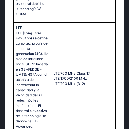
espectral debido a
la tecnología W-
CDMA.
LTE
LTE (Long Term
Evolution) se define
como tecnología de
la cuarta
generación (4G). Ha
sido desarrollado
por el 3GPP basada
en GSM/EDGE y
LТЕ 700 МНz Сlаss 17
UMTS/HSPA con el
LТЕ 1700/2100 МНz
objetivo de
LТЕ 700 МНz (В12)
incrementar la
capacidad y la
velocidad de las
redes móviles
inalámbricas. El
desarrollo sucesivo
de la tecnología se
denomina LTE
Advanced.