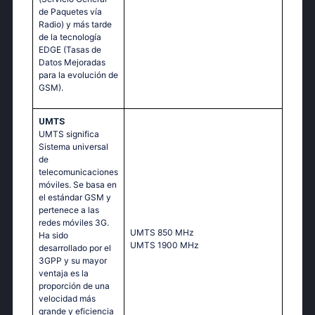
de Paquetes vía
Radio) y más tarde
de la tecnología
EDGE (Tasas de
Datos Mejoradas
para la evolución de
GSM).
UMTS
UMTS significa
Sistema universal
de
telecomunicaciones
móviles. Se basa en
el estándar GSM y
pertenece a las
redes móviles 3G.
UМТS 850 МНz
Ha sido
UМТS 1900 МНz
desarrollado por el
3GPP y su mayor
ventaja es la
proporción de una
velocidad más
grande y eficiencia