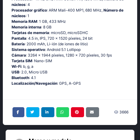
núcleos
: 4
Procesador gráfico
: ARM Mali-400 MP1, 680 MHz,
Número de
núcleos
: 1
Memoria RAM
: 1 GB, 433 MHz
Memoria interna
: 8 GB
Tarjetas de memoria
: microSD, microSDHC
Pantalla
: 4.5 in, IPS, 720 x 1520 píxeles, 24 bit
Batería
: 2000 mAh, Li-ión (de iones de litio)
Sistema operativo
: Аndrоid 5.1 Lоlliрор
Cámara
: 3264 x 1944 píxeles, 1280 x 720 píxeles, 30 fps
Tarjeta SIM
: Nano-SIM
Wi-Fi
: b, g, а
USB
: 2.0, Micro USB
Bluetooth
: 4.1
Localización/Navegación
: GРS, А-GРS
3666