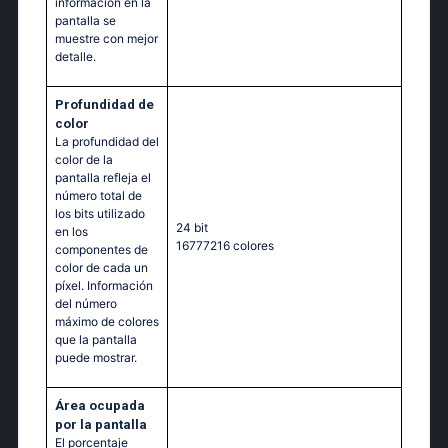
información en la
pantalla se
muestre con mejor
detalle.
Profundidad de
color
La profundidad del
color de la
pantalla refleja el
número total de
los bits utilizado
24 bit
en los
16777216 colores
componentes de
color de cada un
píxel. Información
del número
máximo de colores
que la pantalla
puede mostrar.
Área ocupada
por la pantalla
El porcentaje