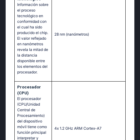
Información sobre
el proceso
tecnológico en
conformidad con
el cual ha sido
producido el chip.
28 nm
(nanómetros)
El valor reflejado
en nanómetros
revela la mitad de
la distancia
disponible entre
los elementos del
procesador.
Procesador
(CPU)
El procesador
(CPU/Unidad
Central de
Procesamiento)
del dispositivo
móvil tiene como
4х 1.2 GНz АRМ Соrtех-А7
función principal
interpretar y