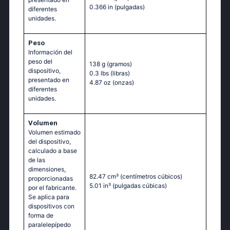
0.366 in
(pulgadas)
diferentes
unidades.
Peso
Información del
peso del
138 g
(gramos)
dispositivo,
0.3 lbs
(libras)
presentado en
4.87 oz
(onzas)
diferentes
unidades.
Volumen
Volumen estimado
del dispositivo,
calculado a base
de las
dimensiones,
82.47 cm³
(centímetros cúbicos)
proporcionadas
5.01 in³
(pulgadas cúbicas)
por el fabricante.
Se aplica para
dispositivos con
forma de
paralelepípedo