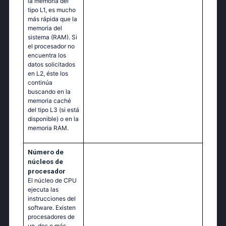
la memoria del
tipo L1, es mucho
más rápida que la
memoria del
sistema (RAM). Si
el procesador no
encuentra los
datos solicitados
en L2, éste los
continúa
buscando en la
memoria caché
del tipo L3 (si está
disponible) o en la
memoria RAM.
Número de
núcleos de
procesador
El núcleo de CPU
ejecuta las
instrucciones del
software. Existen
procesadores de
un, dos o más