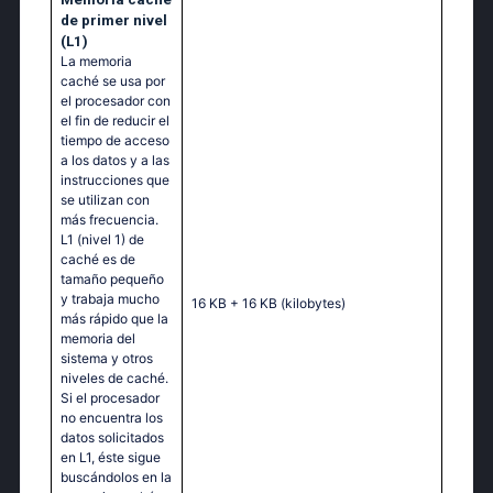
de primer nivel
(L1)
La memoria
caché se usa por
el procesador con
el fin de reducir el
tiempo de acceso
a los datos y a las
instrucciones que
se utilizan con
más frecuencia.
L1 (nivel 1) de
caché es de
tamaño pequeño
y trabaja mucho
16 KB + 16 KB
(kilobytes)
más rápido que la
memoria del
sistema y otros
niveles de caché.
Si el procesador
no encuentra los
datos solicitados
en L1, éste sigue
buscándolos en la