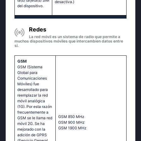
la(s) tarjeta(s) SIM
desactiva.)
del dispositivo.
Redes
La red móvil es un sistema de radio que permite a
muchos dispositivos móviles que intercambien datos entre
sí.
GSM
GSM (Sistema
Global para
Comunicaciones
Móviles) fue
desarrollado para
reemplazar la red
móvil analógica
(1G). Por esta razón
frecuentemente a
GSМ 850 МНz
GSM se le llama red
GSМ 900 МНz
móvil 2G. Se ha
GSМ 1900 МНz
mejorado con la
adición de GPRS
(Servicio General