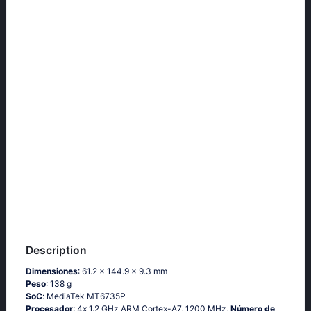
Description
Dimensiones
: 61.2 x 144.9 x 9.3 mm
Peso
: 138 g
SoC
: МеdiаТеk МТ6735Р
Procesador
: 4х 1.2 GНz АRМ Соrtех-А7, 1200 MHz,
Número de