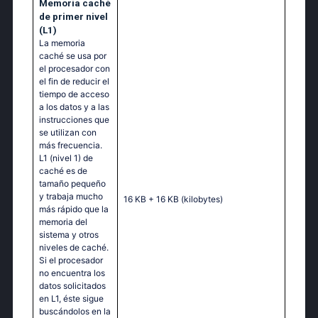
Memoria caché
de primer nivel
(L1)
La memoria
caché se usa por
el procesador con
el fin de reducir el
tiempo de acceso
a los datos y a las
instrucciones que
se utilizan con
más frecuencia.
L1 (nivel 1) de
caché es de
tamaño pequeño
y trabaja mucho
16 KB + 16 KB
(kilobytes)
más rápido que la
memoria del
sistema y otros
niveles de caché.
Si el procesador
no encuentra los
datos solicitados
en L1, éste sigue
buscándolos en la