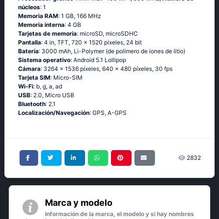
núcleos
: 1
Memoria RAM
: 1 GB, 166 MHz
Memoria interna
: 4 GB
Tarjetas de memoria
: microSD, microSDHC
Pantalla
: 4 in, TFT, 720 x 1520 píxeles, 24 bit
Batería
: 3000 mAh, Li-Polymer (de polímero de iones de litio)
Sistema operativo
: Аndrоid 5.1 Lоlliрор
Cámara
: 3264 x 1536 píxeles, 640 x 480 píxeles, 30 fps
Tarjeta SIM
: Micro-SIM
Wi-Fi
: b, g, а, аd
USB
: 2.0, Micro USB
Bluetooth
: 2.1
Localización/Navegación
: GРS, А-GРS
2832
Marca y modelo
Información de la marca, el modelo y si hay nombres