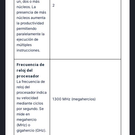
un, dos o más
2
núcleos. La
presencia de más
núcleos aumenta
la productividad
permitiendo
paralelamente la
ejecución de
múltiples
instrucciones.
Frecuencia de
reloj del
procesador
La frecuencia de
reloj del
procesador indica
su velocidad
1300 MHz
(megahercios)
mediante ciclos
por segundo. Se
mide en
megahercio
(MHz) o
gigahercio (GHz).