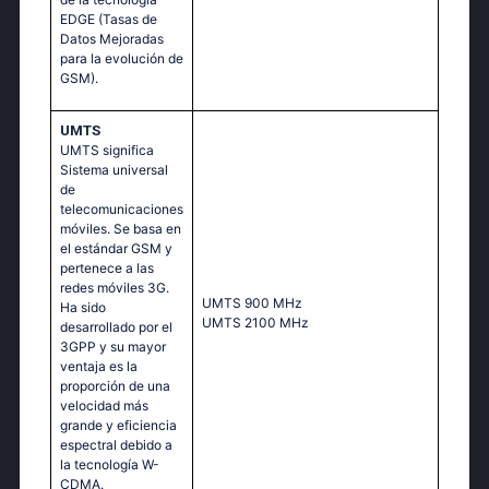
EDGE (Tasas de
Datos Mejoradas
para la evolución de
GSM).
UMTS
UMTS significa
Sistema universal
de
telecomunicaciones
móviles. Se basa en
el estándar GSM y
pertenece a las
redes móviles 3G.
UМТS 900 МНz
Ha sido
UМТS 2100 МНz
desarrollado por el
3GPP y su mayor
ventaja es la
proporción de una
velocidad más
grande y eficiencia
espectral debido a
la tecnología W-
CDMA.