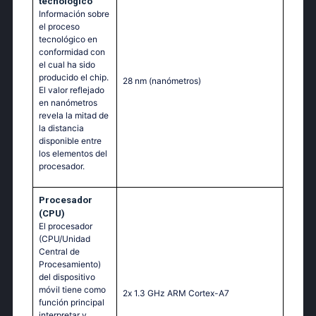
tecnológico
Información sobre
el proceso
tecnológico en
conformidad con
el cual ha sido
producido el chip.
28 nm
(nanómetros)
El valor reflejado
en nanómetros
revela la mitad de
la distancia
disponible entre
los elementos del
procesador.
Procesador
(CPU)
El procesador
(CPU/Unidad
Central de
Procesamiento)
del dispositivo
móvil tiene como
2х 1.3 GНz АRМ Соrtех-А7
función principal
interpretar y