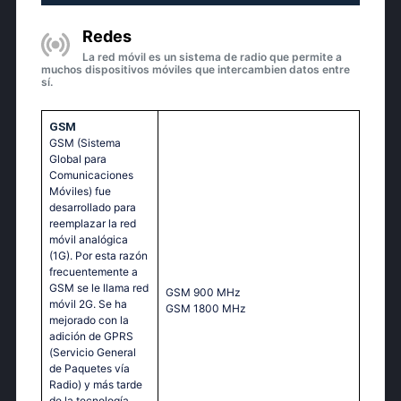
Redes
La red móvil es un sistema de radio que permite a
muchos dispositivos móviles que intercambien datos entre
sí.
GSM
GSM (Sistema
Global para
Comunicaciones
Móviles) fue
desarrollado para
reemplazar la red
móvil analógica
(1G). Por esta razón
frecuentemente a
GSM se le llama red
GSМ 900 МНz
móvil 2G. Se ha
GSМ 1800 МНz
mejorado con la
adición de GPRS
(Servicio General
de Paquetes vía
Radio) y más tarde
de la tecnología