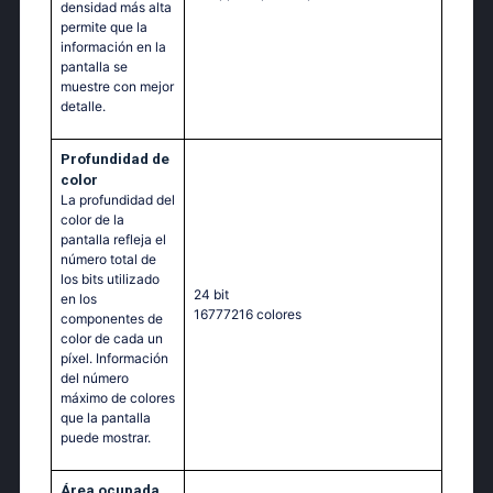
densidad más alta
permite que la
información en la
pantalla se
muestre con mejor
detalle.
Profundidad de
color
La profundidad del
color de la
pantalla refleja el
número total de
los bits utilizado
24 bit
en los
16777216 colores
componentes de
color de cada un
píxel. Información
del número
máximo de colores
que la pantalla
puede mostrar.
Área ocupada