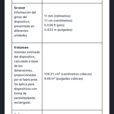
Grosor
Información del
11 mm
(milímetros)
groso del
1.1 cm
(centímetros)
dispositivo,
0.036 ft
(pies)
presentado en
0.433 in
(pulgadas)
diferentes
unidades.
Volumen
Volumen estimado
del dispositivo,
calculado a base
de las
dimensiones,
106.31 cm³
(centímetros cúbicos)
proporcionadas
6.46 in³
(pulgadas cúbicas)
por el fabricante.
Se aplica para
dispositivos con
forma de
paralelepípedo
rectangular.