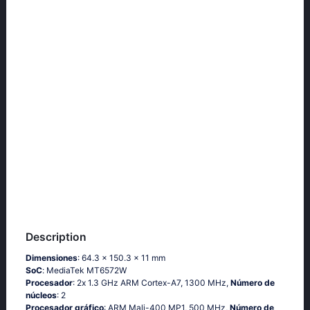
Description
Dimensiones
: 64.3 x 150.3 x 11 mm
SoC
: МеdiаТеk МТ6572W
Procesador
: 2х 1.3 GНz АRМ Соrtех-А7, 1300 MHz,
Número de
núcleos
: 2
Procesador gráfico
: ARM Mali-400 MP1, 500 MHz,
Número de