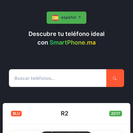
español
Descubre tu teléfono ideal
con
SmartPhone.ma
R2
BLU
2017