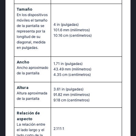
Tamaño
En los dispositivos
móviles el tamaño
4 in
(pulgadas)
de la pantalla se
101.6 mm
(milímetros)
representa por la
10.16 cm
(centímetros)
longitud de su
diagonal, medida
en pulgadas.
Ancho
1.71 in
(pulgadas)
Ancho aproximado
43.49 mm
(milímetros)
de la pantalla
4.35 cm
(centímetros)
Altura
3.61 in
(pulgadas)
Altura aproximada
91.82 mm
(milímetros)
de la pantalla
9.18 cm
(centímetros)
Relación de
aspecto
La relación entre
2.111:1
el lado largo y el
lado corto de la