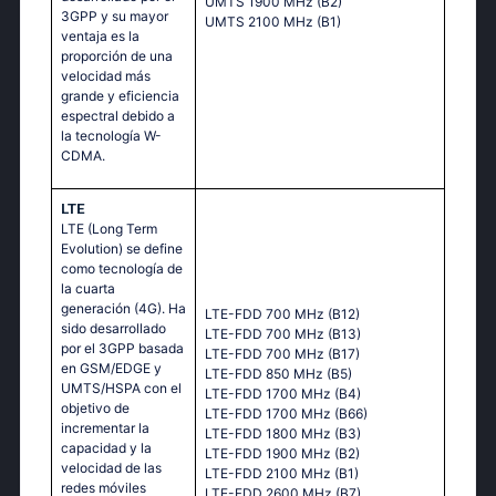
UMTS 1900 MHz (B2)
3GPP y su mayor
UMTS 2100 MHz (B1)
ventaja es la
proporción de una
velocidad más
grande y eficiencia
espectral debido a
la tecnología W-
CDMA.
LTE
LTE (Long Term
Evolution) se define
como tecnología de
la cuarta
generación (4G). Ha
LTE-FDD 700 MHz (B12)
sido desarrollado
LTE-FDD 700 MHz (B13)
por el 3GPP basada
LTE-FDD 700 MHz (B17)
en GSM/EDGE y
LTE-FDD 850 MHz (B5)
UMTS/HSPA con el
LTE-FDD 1700 MHz (B4)
objetivo de
LTE-FDD 1700 MHz (B66)
incrementar la
LTE-FDD 1800 MHz (B3)
capacidad y la
LTE-FDD 1900 MHz (B2)
velocidad de las
LTE-FDD 2100 MHz (B1)
redes móviles
LTE-FDD 2600 MHz (B7)