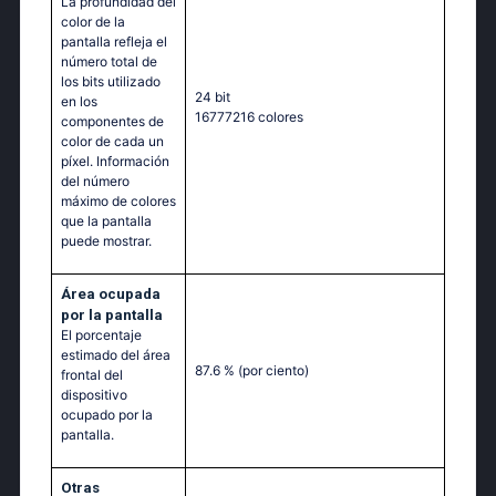
La profundidad del
color de la
pantalla refleja el
número total de
los bits utilizado
24 bit
en los
16777216 colores
componentes de
color de cada un
píxel. Información
del número
máximo de colores
que la pantalla
puede mostrar.
Área ocupada
por la pantalla
El porcentaje
estimado del área
87.6 %
(por ciento)
frontal del
dispositivo
ocupado por la
pantalla.
Otras