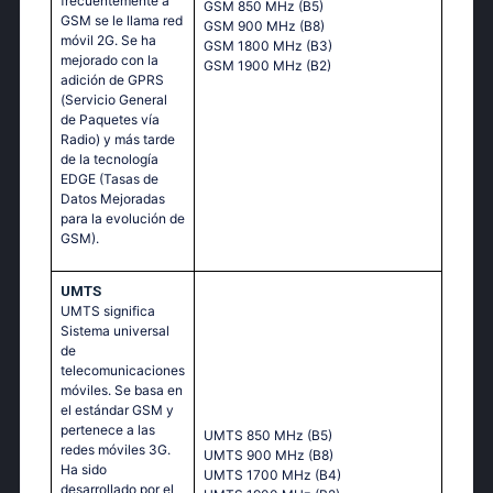
frecuentemente a
GSM 850 MHz (B5)
GSM se le llama red
GSM 900 MHz (B8)
móvil 2G. Se ha
GSM 1800 MHz (B3)
mejorado con la
GSM 1900 MHz (B2)
adición de GPRS
(Servicio General
de Paquetes vía
Radio) y más tarde
de la tecnología
EDGE (Tasas de
Datos Mejoradas
para la evolución de
GSM).
UMTS
UMTS significa
Sistema universal
de
telecomunicaciones
móviles. Se basa en
el estándar GSM y
pertenece a las
UMTS 850 MHz (B5)
redes móviles 3G.
UMTS 900 MHz (B8)
Ha sido
UMTS 1700 MHz (B4)
desarrollado por el