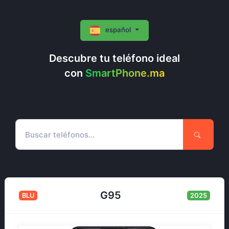
español
Descubre tu teléfono ideal
con
SmartPhone.ma
G95
BLU
2025