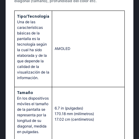
diagonal (tamaño), profundidad del color etc.
Tipo/Tecnología
Una de las
características
básicas de la
pantalla es la
tecnología según
AMOLED
la cual ha sido
elaborada y de la
que depende la
calidad de la
visualización de la
información.
Tamaño
En los dispositivos
móviles el tamaño
6.7 in
(pulgadas)
de la pantalla se
170.18 mm
(milímetros)
representa por la
17.02 cm
(centímetros)
longitud de su
diagonal, medida
en pulgadas.