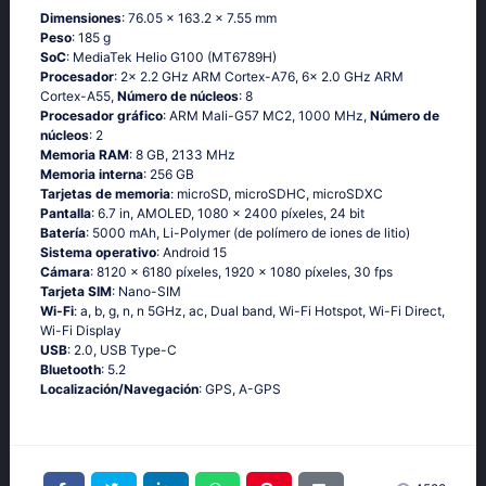
Dimensiones
: 76.05 x 163.2 x 7.55 mm
Peso
: 185 g
SoC
: MediaTek Helio G100 (MT6789H)
Procesador
: 2x 2.2 GHz ARM Cortex-A76, 6x 2.0 GHz ARM
Cortex-A55,
Número de núcleos
: 8
Procesador gráfico
: ARM Mali-G57 MC2, 1000 MHz,
Número de
núcleos
: 2
Memoria RAM
: 8 GB, 2133 MHz
Memoria interna
: 256 GB
Tarjetas de memoria
: microSD, microSDHC, microSDXC
Pantalla
: 6.7 in, AMOLED, 1080 x 2400 píxeles, 24 bit
Batería
: 5000 mAh, Li-Polymer (de polímero de iones de litio)
Sistema operativo
: Android 15
Cámara
: 8120 x 6180 píxeles, 1920 x 1080 píxeles, 30 fps
Tarjeta SIM
: Nano-SIM
Wi-Fi
: a, b, g, n, n 5GHz, ac, Dual band, Wi-Fi Hotspot, Wi-Fi Direct,
Wi-Fi Display
USB
: 2.0, USB Type-C
Bluetooth
: 5.2
Localización/Navegación
: GPS, A-GPS