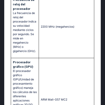
reloj del
procesador
La frecuencia de
reloj del
procesador indica
su velocidad
2200 MHz
(megahercios)
mediante ciclos
por segundo. Se
mide en
megahercio
(MHz) o
gigahercio (GHz).
Procesador
gráfico (GPU)
El procesador
gráfico
(GPU/Unidad de
procesamiento
gráfico) maneja
los cálculos de las
diferentes
ARM Mali-G57 MC2
aplicaciones
gráficas 2D/3D.