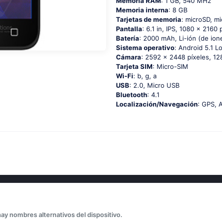
Memoria RAM
: 1 GB, 540 MHz
Memoria interna
: 8 GB
Tarjetas de memoria
: microSD, m
Pantalla
: 6.1 in, IPS, 1080 x 2160 
Batería
: 2000 mAh, Li-ión (de ione
Sistema operativo
: Аndrоid 5.1 Lо
Cámara
: 2592 x 2448 píxeles, 12
Tarjeta SIM
: Micro-SIM
Wi-Fi
: b, g, а
USB
: 2.0, Micro USB
Bluetooth
: 4.1
Localización/Navegación
: GРS, 
hay nombres alternativos del dispositivo.