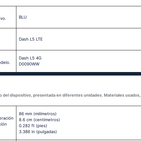
BLU
ivo.
Dash L5 LTE
Dash L5 4G
odelo.
D0090WW
 del dispositivo, presentada en diferentes unidades. Materiales usados, 
86 mm
(milímetros)
eración
8.6 cm
(centímetros)
ción
0.282 ft
(pies)
3.386 in
(pulgadas)