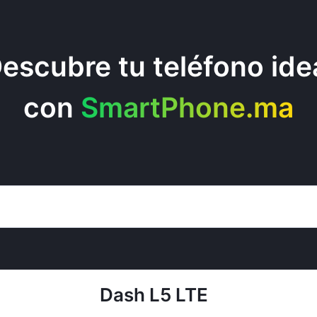
escubre tu teléfono ide
con
SmartPhone.ma
Dash L5 LTE