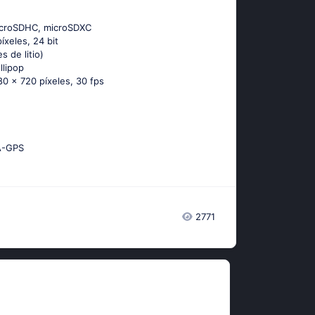
icroSDHC, microSDXC
píxeles, 24 bit
s de litio)
lliрор
80 x 720 píxeles, 30 fps
А-GРS
2771