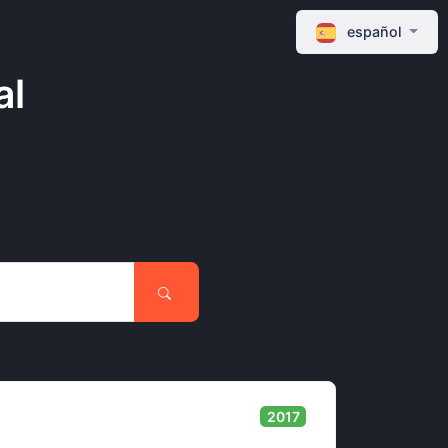
español
al
2017