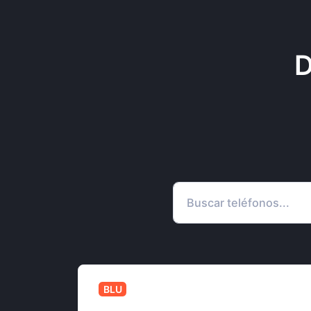
D
BLU