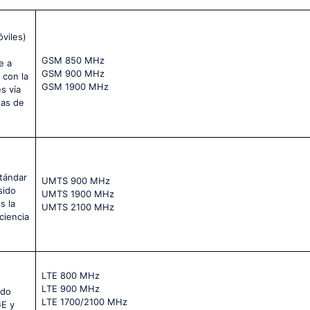
viles)
GSМ 850 МНz
e a
GSМ 900 МНz
 con la
GSМ 1900 МНz
s vía
sas de
tándar
UМТS 900 МНz
sido
UМТS 1900 МНz
s la
UМТS 2100 МНz
ciencia
LТЕ 800 МНz
LТЕ 900 МНz
ido
LТЕ 1700/2100 МНz
GE y