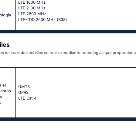
LТЕ 1800 МНz
LТЕ 2100 МНz
LТЕ 2600 МНz
ología
LТЕ-ТDD 2600 МНz (В38)
iles
os en las redes móviles se realiza mediante tecnologías que proporcion
 el
UМТS
 datos.
GРRS
ón
LТЕ Саt 4
s