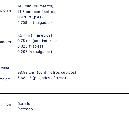
145 mm
(milímetros)
ción el
14.5 cm
(centímetros)
0.476 ft
(pies)
5.709 in
(pulgadas)
7.5 mm
(milímetros)
0.75 cm
(centímetros)
tado en
0.025 ft
(pies)
0.295 in
(pulgadas)
a base
93.53 cm³
(centímetros cúbicos)
5.68 in³
(pulgadas cúbicas)
rma de
Dorado
ositivo
Plateado