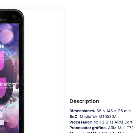
Description
Dimensiones
: 86 x 145 x 7.5 mm
SoC
: МеdiаТеk МТ6580А
Procesador
: 4х 1.3 GНz АRМ Соr
Procesador gráfico
: ARM Mali-T