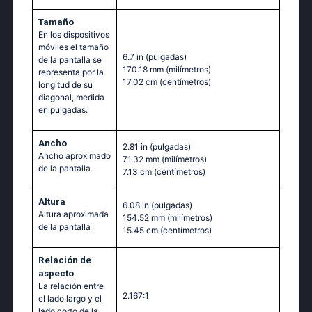
Tamaño
En los dispositivos
móviles el tamaño
6.7 in
(pulgadas)
de la pantalla se
170.18 mm
(milímetros)
representa por la
17.02 cm
(centímetros)
longitud de su
diagonal, medida
en pulgadas.
Ancho
2.81 in
(pulgadas)
Ancho aproximado
71.32 mm
(milímetros)
de la pantalla
7.13 cm
(centímetros)
Altura
6.08 in
(pulgadas)
Altura aproximada
154.52 mm
(milímetros)
de la pantalla
15.45 cm
(centímetros)
Relación de
aspecto
La relación entre
2.167:1
el lado largo y el
lado corto de la