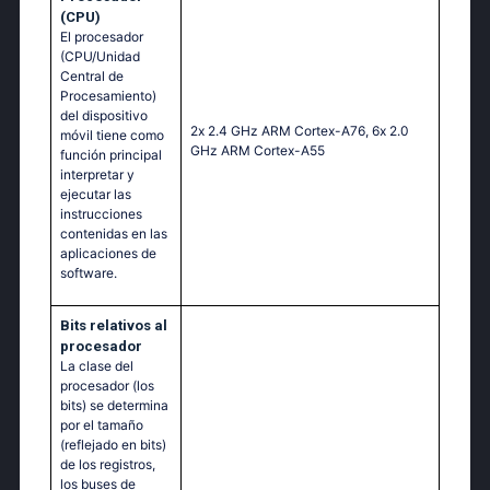
(CPU)
El procesador
(CPU/Unidad
Central de
Procesamiento)
del dispositivo
2х 2.4 GНz АRМ Соrtех-А76, 6х 2.0
móvil tiene como
GНz АRМ Соrtех-А55
función principal
interpretar y
ejecutar las
instrucciones
contenidas en las
aplicaciones de
software.
Bits relativos al
procesador
La clase del
procesador (los
bits) se determina
por el tamaño
(reflejado en bits)
de los registros,
los buses de