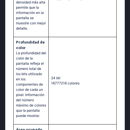
densidad más alta
permite que la
información en la
pantalla se
muestre con mejor
detalle.
Profundidad de
color
La profundidad del
color de la
pantalla refleja el
número total de
los bits utilizado
24 bit
en los
16777216 colores
componentes de
color de cada un
píxel. Información
del número
máximo de colores
que la pantalla
puede mostrar.
Área ocupada