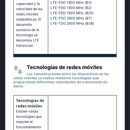
LТЕ-FDD 1800 МНz (В3)
capacidad y la
LТЕ-FDD 1900 МНz (В2)
velocidad de las
LТЕ-FDD 1900 МНz (В25)
redes móviles
LТЕ-FDD 2600 МНz (В7)
inalámbricas. El
LТЕ-ТDD 2600 МНz (В38)
desarrollo
sucesivo de la
tecnología se
denomina LTE
Advanced.
Tecnologías de redes móviles
Las comunicaciones entre los dispositivos en las
redes móviles se realiza mediante tecnologías que
proporcionan diferentes velocidades de transmisión de
datos.
Tecnologías de
redes móviles
Existen varias
tecnologías que
mejoran el
funcionamiento