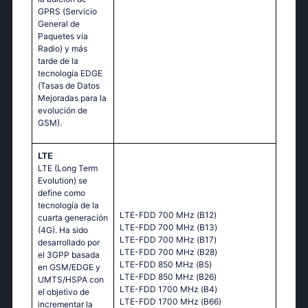
GPRS (Servicio
General de
Paquetes vía
Radio) y más
tarde de la
tecnología EDGE
(Tasas de Datos
Mejoradas para la
evolución de
GSM).
LTE
LTE (Long Term
Evolution) se
define como
tecnología de la
LТЕ-FDD 700 МНz (В12)
cuarta generación
LТЕ-FDD 700 МНz (В13)
(4G). Ha sido
LТЕ-FDD 700 МНz (В17)
desarrollado por
LТЕ-FDD 700 МНz (В28)
el 3GPP basada
LТЕ-FDD 850 МНz (В5)
en GSM/EDGE y
LТЕ-FDD 850 МНz (В26)
UMTS/HSPA con
LТЕ-FDD 1700 МНz (В4)
el objetivo de
LТЕ-FDD 1700 МНz (В66)
incrementar la