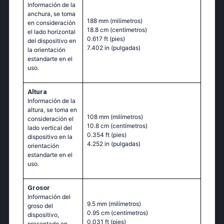
Información de la
anchura, se toma
188 mm
(milímetros)
en consideración
18.8 cm
(centímetros)
el lado horizontal
0.617 ft
(pies)
del dispositivo en
7.402 in
(pulgadas)
la orientación
estandarte en el
uso.
Altura
Información de la
altura, se toma en
108 mm
(milímetros)
consideración el
10.8 cm
(centímetros)
lado vertical del
0.354 ft
(pies)
dispositivo en la
4.252 in
(pulgadas)
orientación
estandarte en el
uso.
Grosor
Información del
9.5 mm
(milímetros)
groso del
0.95 cm
(centímetros)
dispositivo,
0.031 ft
(pies)
presentado en