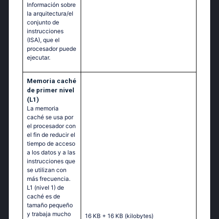
Información sobre
la arquitectura/el
conjunto de
instrucciones
(ISA), que el
procesador puede
ejecutar.
Memoria caché
de primer nivel
(L1)
La memoria
caché se usa por
el procesador con
el fin de reducir el
tiempo de acceso
a los datos y a las
instrucciones que
se utilizan con
más frecuencia.
L1 (nivel 1) de
caché es de
tamaño pequeño
y trabaja mucho
16 KB + 16 KB
(kilobytes)