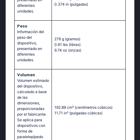
0.374 in
(pulgadas)
diferentes
unidades.
Peso
Información del
peso del
276 g
(gramos)
dispositivo,
0.61 lbs
(libras)
presentado en
9.74 oz
(onzas)
diferentes
unidades.
Volumen
Volumen estimado
del dispositivo,
calculado a base
de las
dimensiones,
192.89 cm³
(centímetros cúbicos)
proporcionadas
11.71 in³
(pulgadas cúbicas)
por el fabricante.
Se aplica para
dispositivos con
forma de
paralelepípedo