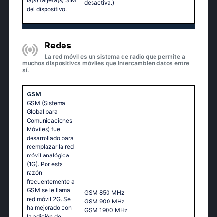
la(s) tarjeta(s) SIM
desactiva.)
del dispositivo.
Redes
La red móvil es un sistema de radio que permite a
muchos dispositivos móviles que intercambien datos entre
sí.
GSM
GSM (Sistema
Global para
Comunicaciones
Móviles) fue
desarrollado para
reemplazar la red
móvil analógica
(1G). Por esta
razón
frecuentemente a
GSM se le llama
GSМ 850 МНz
red móvil 2G. Se
GSМ 900 МНz
ha mejorado con
GSМ 1900 МНz
la adición de