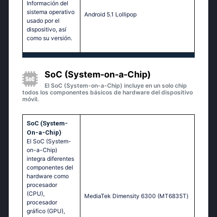
Información del
sistema operativo
Аndrоid 5.1 Lоlliрор
usado por el
dispositivo, así
como su versión.
SoC (System-on-a-Chip)
El SoC (System-on-a-Chip) incluye en un solo chip
todos los componentes básicos de hardware del dispositivo
móvil.
SoC (System-
On-a-Chip)
El SoC (System-
on-a-Chip)
integra diferentes
componentes del
hardware como
procesador
(CPU),
МеdiаТеk Dimеnsity 6300 (МТ6835Т)
procesador
gráfico (GPU),