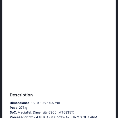
Description
Dimensiones
: 188 x 108 x 9.5 mm
Peso
: 276 g
SoC
: МеdiаТеk Dimеnsity 6300 (МТ6835Т)
Procesador
: 2х 2.4 GНz АRМ Соrtех-А76, 6х 2.0 GНz АRМ