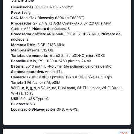
V3 Ultra 5G
Dimensiones
: 75.5 x 167.6 x 7.99 mm
Peso
: 196 g
SoC
: MediaTek Dimensity 6300 (MT6835T)
Procesador
: 2x 2.4 GHz ARM Cortex-A76, 6x 2.0 GHz ARM
Cortex-A55,
Número de núcleos
: 8
Procesador gráfico
: ARM Mali-G57 MC2, 1072 MHz,
Número de
núcleos
: 2
Memoria RAM
: 8 GB, 2133 MHz
Memoria interna
: 512 GB
Tarjetas de memoria
: microSD, microSDHC, microSDXC
Pantalla
: 6.8 in, IPS, 1080 x 2460 píxeles, 24 bit
Batería
: 5010 mAh, Li-Polymer (de polímero de iones de litio)
Sistema operativo
: Android 14
Cámara
: 12000 x 8000 píxeles, 1920 x 1080 píxeles, 30 fps
Tarjeta SIM
: Nano-SIM, eSIM
Wi-Fi
: a, b, g, n, n 5GHz, ac, Dual band, Wi-Fi Hotspot, Wi-Fi Direct,
Wi-Fi Display
USB
: 2.0, USB Type-C
Bluetooth
: 5.3
Localización/Navegación
: GPS, A-GPS
2025