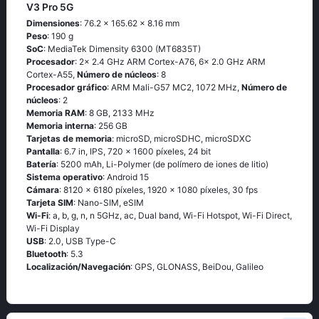
V3 Pro 5G
Dimensiones
: 76.2 x 165.62 x 8.16 mm
Peso
: 190 g
SoC
: MediaTek Dimensity 6300 (MT6835T)
Procesador
: 2x 2.4 GHz ARM Cortex-A76, 6x 2.0 GHz ARM
Cortex-A55,
Número de núcleos
: 8
Procesador gráfico
: ARM Mali-G57 MC2, 1072 MHz,
Número de
núcleos
: 2
Memoria RAM
: 8 GB, 2133 MHz
Memoria interna
: 256 GB
Tarjetas de memoria
: microSD, microSDHC, microSDXC
Pantalla
: 6.7 in, IPS, 720 x 1600 píxeles, 24 bit
Batería
: 5200 mAh, Li-Polymer (de polímero de iones de litio)
Sistema operativo
: Android 15
Cámara
: 8120 x 6180 píxeles, 1920 x 1080 píxeles, 30 fps
Tarjeta SIM
: Nano-SIM, eSIM
Wi-Fi
: a, b, g, n, n 5GHz, ac, Dual band, Wi-Fi Hotspot, Wi-Fi Direct,
Wi-Fi Display
USB
: 2.0, USB Type-C
Bluetooth
: 5.3
Localización/Navegación
: GPS, GLONASS, BeiDou, Galileo