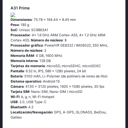
A31 Prime
Dimensiones
: 75.78 x 164.44 x 8.45 mm
Peso
: 185 g
SoC
: Unisoc SC9863A1
Procesador
: 4x 1.6 GHz ARM Cortex-A55, 4x 1.2 GHz ARM
Cortex-A55,
Número de núcleos
: 8
Procesador gráfico
: PowerVR GE8322 / IMG8322, 550 MHz,
Número de núcleos
: 2
Memoria RAM
: 4 GB, 1600 MHz
Memoria interna
: 128 GB
Tarjetas de memoria
: microSD, microSDHC, microSDXC
Pantalla
: 6.52 in, IPS, 586 x 1280 píxeles, 24 bit
Batería
: 5100 mAh, Li-Polymer (de polímero de iones de litio)
Sistema operativo
: Android 15
Cámara
: 4130 x 3120 píxeles, 1920 x 1080 píxeles, 30 fps
Tarjeta SIM
: Nano-SIM, Nano-SIM / microSD
Wi-Fi
: b, g, n, Wi-Fi Hotspot
USB
: 2.0, USB Type-C
Bluetooth
: 4.2
Localización/Navegación
: GPS, A-GPS, GLONASS, BeiDou,
Galileo