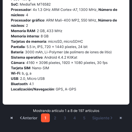
SoC
: МеdiаТеk МТ6582
Procesador
: 4х 1.3 GНz АRМ Соrtех-А7, 1300 MHz,
Número de
núcleos
: 4
Procesador gráfico
: ARM Mali-400 MP2, 550 MHz,
Número de
núcleos
: 2
Memoria RAM
: 2 GB, 433 MHz
Memoria interna
: 8 GB
Tarjetas de memoria
: microSD, microSDHC
Pantalla
: 5.5 in, IPS, 720 x 1440 píxeles, 24 bit
Batería
: 3000 mAh, Li-Polymer (de polímero de iones de litio)
Sistema operativo
: Аndrоid 4.4.2 ΚitΚаt
Cámara
: 4160 x 3096 píxeles, 1920 x 1080 píxeles, 30 fps
Tarjeta SIM
: Nano-SIM
Wi-Fi
: b, g, а
USB
: 2.0, Micro USB
Bluetooth
: 4.1
Localización/Navegación
: GРS, А-GРS
Mostrando artículo 1 a 8 de 197 artículos
Anterior
1
2
3
4
5
Siguiente