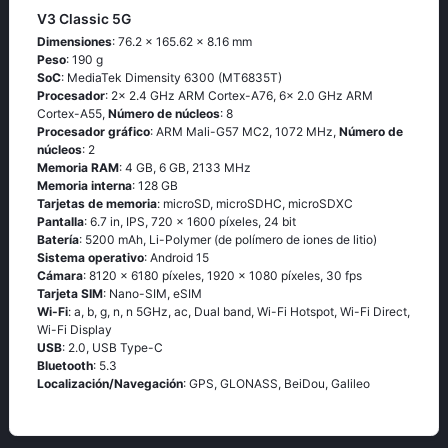
V3 Classic 5G
Dimensiones
: 76.2 x 165.62 x 8.16 mm
Peso
: 190 g
SoC
: MediaTek Dimensity 6300 (MT6835T)
Procesador
: 2x 2.4 GHz ARM Cortex-A76, 6x 2.0 GHz ARM
Cortex-A55,
Número de núcleos
: 8
Procesador gráfico
: ARM Mali-G57 MC2, 1072 MHz,
Número de
núcleos
: 2
Memoria RAM
: 4 GB, 6 GB, 2133 MHz
Memoria interna
: 128 GB
Tarjetas de memoria
: microSD, microSDHC, microSDXC
Pantalla
: 6.7 in, IPS, 720 x 1600 píxeles, 24 bit
Batería
: 5200 mAh, Li-Polymer (de polímero de iones de litio)
Sistema operativo
: Android 15
Cámara
: 8120 x 6180 píxeles, 1920 x 1080 píxeles, 30 fps
Tarjeta SIM
: Nano-SIM, eSIM
Wi-Fi
: a, b, g, n, n 5GHz, ac, Dual band, Wi-Fi Hotspot, Wi-Fi Direct,
Wi-Fi Display
USB
: 2.0, USB Type-C
Bluetooth
: 5.3
Localización/Navegación
: GPS, GLONASS, BeiDou, Galileo