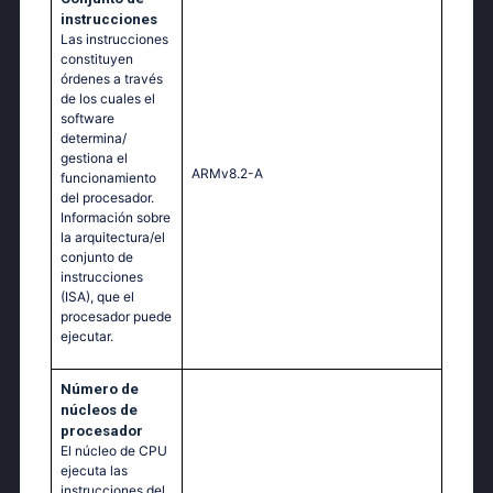
instrucciones
Las instrucciones
constituyen
órdenes a través
de los cuales el
software
determina/
gestiona el
ARMv8.2-A
funcionamiento
del procesador.
Información sobre
la arquitectura/el
conjunto de
instrucciones
(ISA), que el
procesador puede
ejecutar.
Número de
núcleos de
procesador
El núcleo de CPU
ejecuta las
instrucciones del