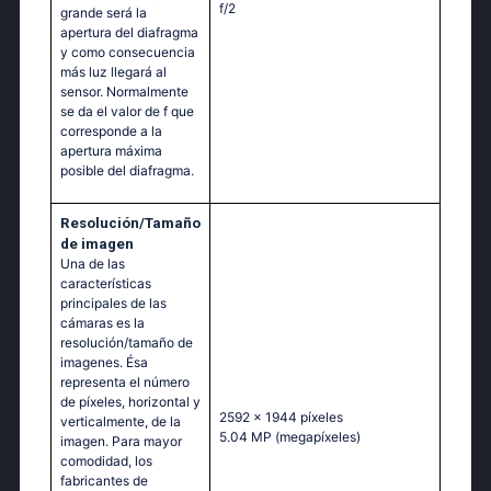
f/2
grande será la
apertura del diafragma
y como consecuencia
más luz llegará al
sensor. Normalmente
se da el valor de f que
corresponde a la
apertura máxima
posible del diafragma.
Resolución/Tamaño
de imagen
Una de las
características
principales de las
cámaras es la
resolución/tamaño de
imagenes. Ésa
representa el número
de píxeles, horizontal y
2592 x 1944 píxeles
verticalmente, de la
5.04 MP
(megapíxeles)
imagen. Para mayor
comodidad, los
fabricantes de