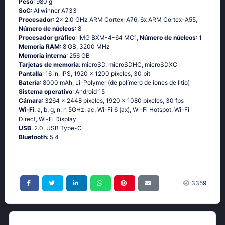
Peso
: 980 g
SoC
: Allwinner A733
Procesador
: 2x 2.0 GHz ARM Cortex-A76, 6x ARM Cortex-A55,
Número de núcleos
: 8
Procesador gráfico
: IMG BXM-4-64 MC1,
Número de núcleos
: 1
Memoria RAM
: 8 GB, 3200 MHz
Memoria interna
: 256 GB
Tarjetas de memoria
: microSD, microSDHC, microSDXC
Pantalla
: 16 in, IPS, 1920 x 1200 píxeles, 30 bit
Batería
: 8000 mAh, Li-Polymer (de polímero de iones de litio)
Sistema operativo
: Android 15
Cámara
: 3264 x 2448 píxeles, 1920 x 1080 píxeles, 30 fps
Wi-Fi
: a, b, g, n, n 5GHz, ac, Wi-Fi 6 (ax), Wi-Fi Hotspot, Wi-Fi
Direct, Wi-Fi Display
USB
: 2.0, USB Type-C
Bluetooth
: 5.4
3359