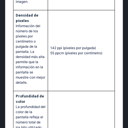
imagen.
Densidad de
píxeles
Información del
número de los
píxeles por
centímetro o
pulgada de la
142 ppi
(píxeles por pulgada)
pantalla. La
55 ppcm
(píxeles por centímetro)
densidad más alta
permite que la
información en la
pantalla se
muestre con mejor
detalle.
Profundidad de
color
La profundidad del
color de la
pantalla refleja el
número total de
los bits utilizado