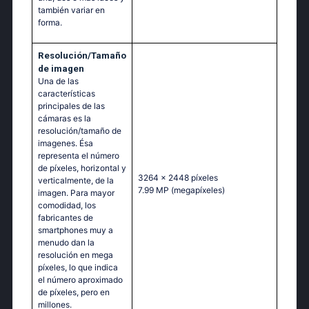
también variar en
forma.
Resolución/Tamaño
de imagen
Una de las
características
principales de las
cámaras es la
resolución/tamaño de
imagenes. Ésa
representa el número
de píxeles, horizontal y
3264 x 2448 píxeles
verticalmente, de la
7.99 MP
(megapíxeles)
imagen. Para mayor
comodidad, los
fabricantes de
smartphones muy a
menudo dan la
resolución en mega
píxeles, lo que indica
el número aproximado
de píxeles, pero en
millones.