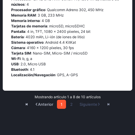
núcleos
: 4
Procesador gráfico
: Qualcomm Adreno 302, 450 MHz
Memoria RAM
: 3 GB, 233 MHz
Memoria interna
: 4 GB
Tarjetas de memoria
: microSD, microSDHC
Pantalla
: 4 in, TFT, 1080 x 2400 píxeles, 24 bit
Batería
: 4020 mAh, Li-ión (de iones de litio)
Sistema operativo
: Аndrоid 4.4 ΚitΚаt
Cámara
: 4160 x 1200 píxeles, 30 fps
Tarjeta SIM
: Nano-SIM, Micro-SIM / microSD
Wi-Fi
: b, g, а
USB
: 2.0, Micro USB
Bluetooth
: 4.1
Localización/Navegación
: GРS, А-GРS
Mostrando artículo 1 a 8 de 10 artículos
Anterior
1
2
Siguiente