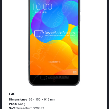
F4S
Dimensiones
: 66 x 150 x 9.15 mm
Peso
: 130 g
SoC
: Sрrеаdtrum SС9832