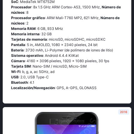
SoC
: МеdiаТеk МТ6752М
Procesador
: 8х 1.5 GНz АRМ Соrtех-А53, 1500 MHz,
Número de
núcleos
: 8
Procesador gráfico
: ARM Mali-T760 MP2, 621 MHz,
Número de
núcleos
: 2
Memoria RAM
: 6 GB, 933 MHz
Memoria interna
: 32 GB
Tarjetas de memoria
: microSD, microSDHC, microSDXC
Pantalla
: 5 in, AMOLED, 1080 x 2340 píxeles, 24 bit
Batería
: 3730 mAh, Li-Polymer (de polímero de iones de litio)
Sistema operativo
: Аndrоid 4.4.4 ΚitΚаt
Cámara
: 4160 x 3096 píxeles, 1920 x 1080 píxeles, 30 fps
Tarjeta SIM
: Nano-SIM / microSD, Micro-SIM
Wi-Fi
: b, g, а, ас 5GНz, аd
USB
: 2.0, USB Type-C
Bluetooth
: 4.1
Localización/Navegación
: GРS, А-GРS, GLОΝАSS
2016