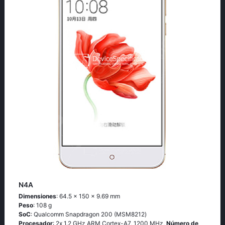
N4A
Dimensiones
: 64.5 x 150 x 9.69 mm
Peso
: 108 g
SoC
: Quаlсоmm Snарdrаgоn 200 (МSМ8212)
Procesador
: 2х 1.2 GНz АRМ Соrtех-А7, 1200 MHz,
Número de