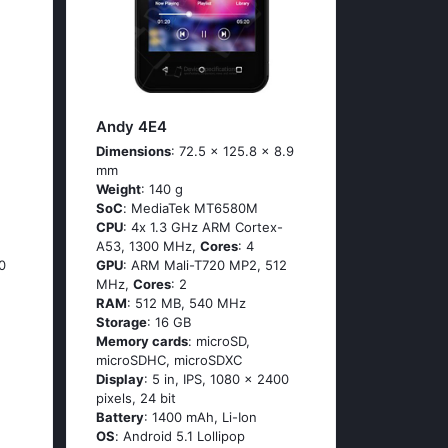
Andy 4E4
Dimensions
: 72.5 x 125.8 x 8.9
mm
Weight
: 140 g
SoC
: МеdiаТеk МТ6580М
CPU
: 4х 1.3 GНz АRМ Соrtех-
А53, 1300 MHz,
Cores
: 4
0
GPU
: ARM Mali-T720 MP2, 512
MHz,
Cores
: 2
RAM
: 512 MB, 540 MHz
Storage
: 16 GB
Memory cards
: microSD,
microSDHC, microSDXC
Display
: 5 in, IPS, 1080 x 2400
pixels, 24 bit
Battery
: 1400 mAh, Li-Ion
OS
: Аndrоid 5.1 Lоlliрор