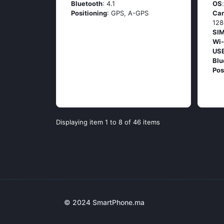
Bluetooth
: 4.1
OS
Positioning
: GРS, А-GРS
Ca
128
SIM
Wi-
US
Blu
Pos
Displaying item 1 to 8 of 46 items
© 2024 SmartPhone.ma