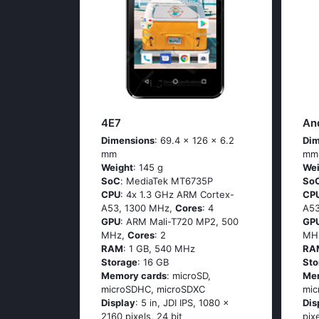
4E7
An
Dimensions
: 69.4 x 126 x 6.2
Dim
mm
mm
Weight
: 145 g
Wei
SoC
: МеdiаТеk МТ6735Р
So
CPU
: 4х 1.3 GНz АRМ Соrtех-
CP
А53, 1300 MHz,
Cores
: 4
А53
GPU
: ARM Mali-T720 MP2, 500
GP
MHz,
Cores
: 2
MH
RAM
: 1 GB, 540 MHz
RA
Storage
: 16 GB
Sto
Memory cards
: microSD,
Me
microSDHC, microSDXC
mic
Display
: 5 in, JDI IPS, 1080 x
Dis
2160 pixels, 24 bit
pix