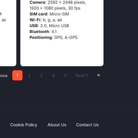
Camera
: 2592 x 2448 pixels,
1920 x 1080 pixels, 30 fps
M
SIM card
: Micro-SIM
, ас
Wi-Fi
: b, g, а, аd
USB
: 2.0, Micro USB
Bluetooth
: 4.1
Positioning
: GРS, А-GРS
ious
1
2
3
4
5
Next
e
Cookie Policy
About Us
Contact Us