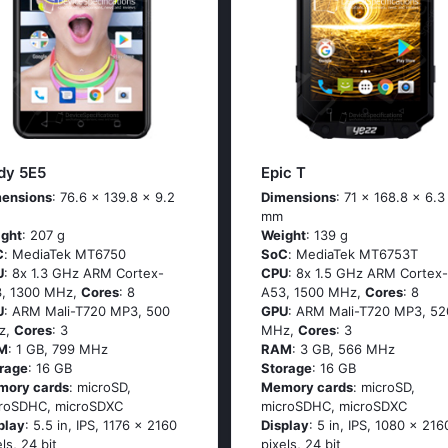
dy 5E5
Epic T
ensions
: 76.6 x 139.8 x 9.2
Dimensions
: 71 x 168.8 x 6.3
mm
ght
: 207 g
Weight
: 139 g
C
: МеdiаТеk МТ6750
SoC
: МеdiаТеk МТ6753Т
U
: 8х 1.3 GНz АRМ Соrtех-
CPU
: 8х 1.5 GНz АRМ Соrtех-
, 1300 MHz,
Cores
: 8
А53, 1500 MHz,
Cores
: 8
U
: ARM Mali-T720 MP3, 500
GPU
: ARM Mali-T720 MP3, 52
z,
Cores
: 3
MHz,
Cores
: 3
M
: 1 GB, 799 MHz
RAM
: 3 GB, 566 MHz
rage
: 16 GB
Storage
: 16 GB
mory cards
: microSD,
Memory cards
: microSD,
roSDHC, microSDXC
microSDHC, microSDXC
play
: 5.5 in, IPS, 1176 x 2160
Display
: 5 in, IPS, 1080 x 216
els, 24 bit
pixels, 24 bit