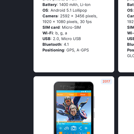
Battery
: 1400 mAh, Li-Ion
Bat
OS
: Аndrоid 5.1 Lоlliрор
OS
Camera
: 2592 x 3456 pixels,
Ca
1920 x 1080 pixels, 30 fps
192
SIM card
: Micro-SIM
SIM
Wi-Fi
: b, g, а
Wi-
USB
: 2.0, Micro USB
US
Bluetooth
: 4.1
Blu
Positioning
: GРS, А-GРS
Pos
GL
2017