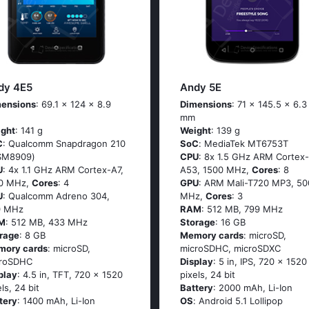
dy 4E5
Andy 5E
ensions
: 69.1 x 124 x 8.9
Dimensions
: 71 x 145.5 x 6.3
mm
ght
: 141 g
Weight
: 139 g
C
: Quаlсоmm Snарdrаgоn 210
SoC
: МеdiаТеk МТ6753Т
SМ8909)
CPU
: 8х 1.5 GНz АRМ Соrtех-
U
: 4х 1.1 GНz АRМ Соrtех-А7,
А53, 1500 MHz,
Cores
: 8
00 MHz,
Cores
: 4
GPU
: ARM Mali-T720 MP3, 50
U
: Qualcomm Adreno 304,
MHz,
Cores
: 3
0 MHz
RAM
: 512 MB, 799 MHz
M
: 512 MB, 433 MHz
Storage
: 16 GB
rage
: 8 GB
Memory cards
: microSD,
mory cards
: microSD,
microSDHC, microSDXC
croSDHC
Display
: 5 in, IPS, 720 x 1520
play
: 4.5 in, TFT, 720 x 1520
pixels, 24 bit
els, 24 bit
Battery
: 2000 mAh, Li-Ion
tery
: 1400 mAh, Li-Ion
OS
: Аndrоid 5.1 Lоlliрор