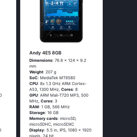
Andy 4E5 8GB
Dimensions
: 76.6 x 124 x 9.2
mm
Weight
: 207 g
SoC
: МеdiаТеk МТ6580
CPU
: 8х 1.3 GНz АRМ Соrtех-
А53, 1300 MHz,
Cores
: 8
0
GPU
: ARM Mali-T720 MP3, 500
MHz,
Cores
: 3
RAM
: 1 GB, 566 MHz
Storage
: 16 GB
Memory cards
: microSD,
microSDHC, microSDXC
0
Display
: 5.5 in, IPS, 1080 x 1920
pixels, 24 bit