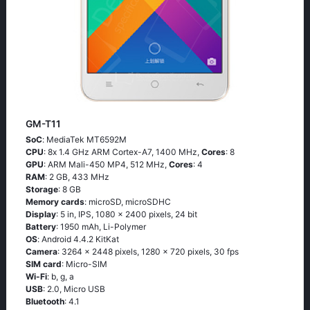
GM-T11
SoC
: МеdiаТеk МТ6592М
CPU
: 8х 1.4 GНz АRМ Соrtех-А7, 1400 MHz,
Cores
: 8
GPU
: ARM Mali-450 MP4, 512 MHz,
Cores
: 4
RAM
: 2 GB, 433 MHz
Storage
: 8 GB
Memory cards
: microSD, microSDHC
Display
: 5 in, IPS, 1080 x 2400 pixels, 24 bit
Battery
: 1950 mAh, Li-Polymer
OS
: Аndrоid 4.4.2 ΚitΚаt
Camera
: 3264 x 2448 pixels, 1280 x 720 pixels, 30 fps
SIM card
: Micro-SIM
Wi-Fi
: b, g, а
USB
: 2.0, Micro USB
Bluetooth
: 4.1