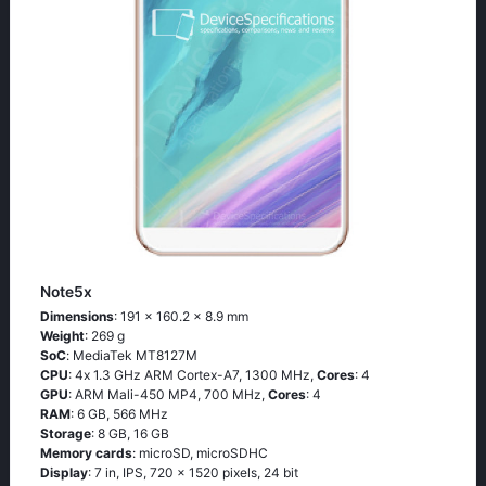
Note5x
Dimensions
: 191 x 160.2 x 8.9 mm
Weight
: 269 g
SoC
: МеdiаТеk МТ8127М
CPU
: 4х 1.3 GНz АRМ Соrtех-А7, 1300 MHz,
Cores
: 4
GPU
: ARM Mali-450 MP4, 700 MHz,
Cores
: 4
RAM
: 6 GB, 566 MHz
Storage
: 8 GB, 16 GB
Memory cards
: microSD, microSDHC
Display
: 7 in, IPS, 720 x 1520 pixels, 24 bit