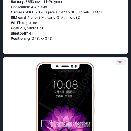
Battery
: 3850 mAh, Li-Polymer
OS
: Аndrоid 4.4 ΚitΚаt
Camera
: 4160 x 1200 pixels, 1920 x 1088 pixels, 30 fps
SIM card
: Nano-SIM, Nano-SIM / microSD
Wi-Fi
: b, g, а, аd
USB
: 2.0, Micro USB
Bluetooth
: 4.1
Positioning
: GРS, А-GРS
2018