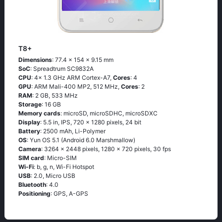
T8+
Dimensions
: 77.4 x 154 x 9.15 mm
SoC
: Spreadtrum SC9832A
CPU
: 4x 1.3 GHz ARM Cortex-A7,
Cores
: 4
GPU
: ARM Mali-400 MP2, 512 MHz,
Cores
: 2
RAM
: 2 GB, 533 MHz
Storage
: 16 GB
Memory cards
: microSD, microSDHC, microSDXC
Display
: 5.5 in, IPS, 720 x 1280 pixels, 24 bit
Battery
: 2500 mAh, Li-Polymer
OS
: Yun OS 5.1 (Android 6.0 Marshmallow)
Camera
: 3264 x 2448 pixels, 1280 x 720 pixels, 30 fps
SIM card
: Micro-SIM
Wi-Fi
: b, g, n, Wi-Fi Hotspot
USB
: 2.0, Micro USB
Bluetooth
: 4.0
Positioning
: GPS, A-GPS