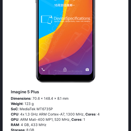
Imagine 5 Plus
Dimensions
: 70.6 x 148.4 x 8.1 mm
Weight
: 123 g
SoC
: МеdiаТеk МТ6735Р
CPU
: 4х 1.3 GНz АRМ Соrtех-А7, 1300 MHz,
Cores
: 4
GPU
: ARM Mali-400 MP1, 520 MHz,
Cores
: 1
RAM
: 4 GB, 433 MHz
Storage
: 8 GB