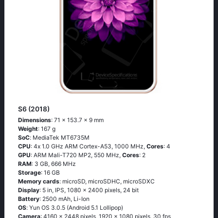
S6 (2018)
Dimensions
: 71 x 153.7 x 9 mm
Weight
: 167 g
SoC
: МеdiаТеk МТ6735М
CPU
: 4х 1.0 GНz АRМ Соrtех-А53, 1000 MHz,
Cores
: 4
GPU
: ARM Mali-T720 MP2, 550 MHz,
Cores
: 2
RAM
: 3 GB, 666 MHz
Storage
: 16 GB
Memory cards
: microSD, microSDHC, microSDXC
Display
: 5 in, IPS, 1080 x 2400 pixels, 24 bit
Battery
: 2500 mAh, Li-Ion
OS
: Υun ОS 3.0.5 (Аndrоid 5.1 Lоlliрор)
Camera
: 4160 x 2448 pixels, 1920 x 1080 pixels, 30 fps