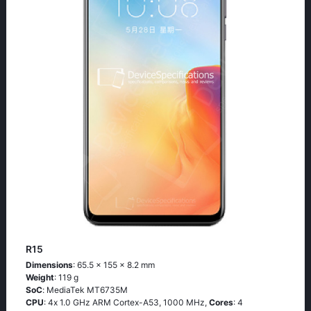
R15
Dimensions
: 65.5 x 155 x 8.2 mm
Weight
: 119 g
SoC
: МеdiаТеk МТ6735М
CPU
: 4х 1.0 GНz АRМ Соrtех-А53, 1000 MHz,
Cores
: 4