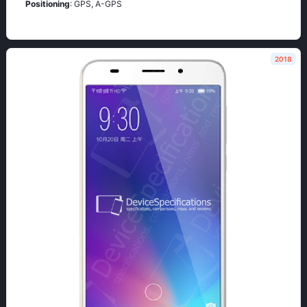
Positioning
: GРS, А-GРS
2018