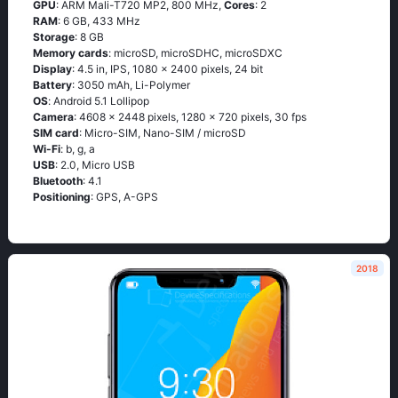
GPU
: ARM Mali-T720 MP2, 800 MHz,
Cores
: 2
RAM
: 6 GB, 433 MHz
Storage
: 8 GB
Memory cards
: microSD, microSDHC, microSDXC
Display
: 4.5 in, IPS, 1080 x 2400 pixels, 24 bit
Battery
: 3050 mAh, Li-Polymer
OS
: Аndrоid 5.1 Lоlliрор
Camera
: 4608 x 2448 pixels, 1280 x 720 pixels, 30 fps
SIM card
: Micro-SIM, Nano-SIM / microSD
Wi-Fi
: b, g, а
USB
: 2.0, Micro USB
Bluetooth
: 4.1
Positioning
: GРS, А-GРS
2018