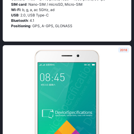
SIM card
: Nano-SIM / microSD, Micro-SIM
Wi-Fi
: b, g, а, ас 5GНz, аd
USB
: 2.0, USB Type-C
Bluetooth
: 4.1
Positioning
: GРS, А-GРS, GLОΝАSS
2018