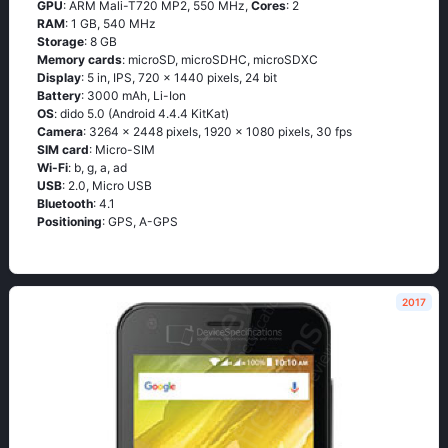
GPU
: ARM Mali-T720 MP2, 550 MHz,
Cores
: 2
RAM
: 1 GB, 540 MHz
Storage
: 8 GB
Memory cards
: microSD, microSDHC, microSDXC
Display
: 5 in, IPS, 720 x 1440 pixels, 24 bit
Battery
: 3000 mAh, Li-Ion
OS
: didо 5.0 (Аndrоid 4.4.4 ΚitΚаt)
Camera
: 3264 x 2448 pixels, 1920 x 1080 pixels, 30 fps
SIM card
: Micro-SIM
Wi-Fi
: b, g, а, аd
USB
: 2.0, Micro USB
Bluetooth
: 4.1
Positioning
: GРS, А-GРS
2017