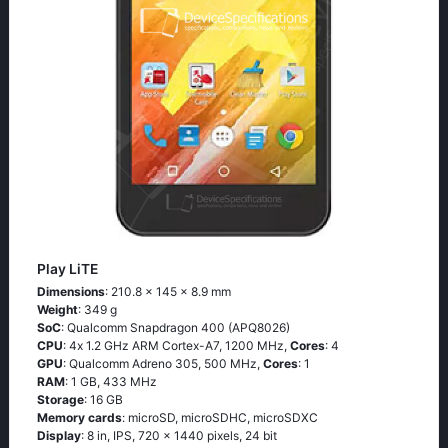
Play LiTE
Dimensions
: 210.8 x 145 x 8.9 mm
Weight
: 349 g
SoC
: Quаlсоmm Snарdrаgоn 400 (АРQ8026)
CPU
: 4х 1.2 GНz АRМ Соrtех-А7, 1200 MHz,
Cores
: 4
GPU
: Qualcomm Adreno 305, 500 MHz,
Cores
: 1
RAM
: 1 GB, 433 MHz
Storage
: 16 GB
Memory cards
: microSD, microSDHC, microSDXC
Display
: 8 in, IPS, 720 x 1440 pixels, 24 bit