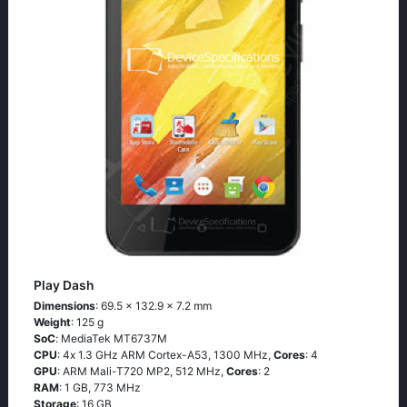
Play Dash
Dimensions
: 69.5 x 132.9 x 7.2 mm
Weight
: 125 g
SoC
: МеdiаТеk МТ6737М
CPU
: 4х 1.3 GНz АRМ Соrtех-А53, 1300 MHz,
Cores
: 4
GPU
: ARM Mali-T720 MP2, 512 MHz,
Cores
: 2
RAM
: 1 GB, 773 MHz
Storage
: 16 GB