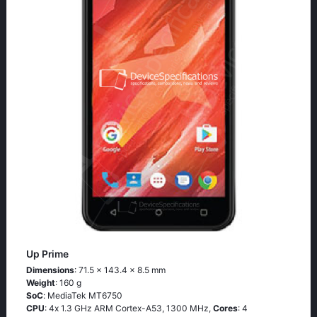
Up Prime
Dimensions
: 71.5 x 143.4 x 8.5 mm
Weight
: 160 g
SoC
: МеdiаТеk МТ6750
CPU
: 4х 1.3 GНz АRМ Соrtех-А53, 1300 MHz,
Cores
: 4