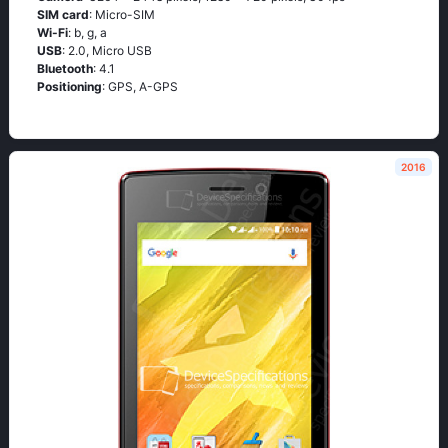
SIM card
: Micro-SIM
Wi-Fi
: b, g, а
USB
: 2.0, Micro USB
Bluetooth
: 4.1
Positioning
: GРS, А-GРS
2016