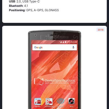
USB
: 2.0, USB Type-C
Bluetooth
: 4.1
Positioning
: GРS, А-GРS, GLОΝАSS
2016