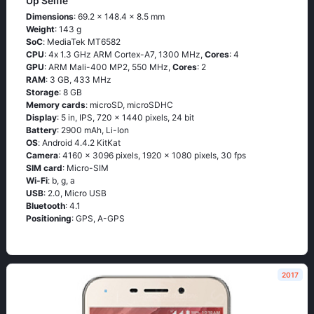
Up Selfie
Dimensions
: 69.2 x 148.4 x 8.5 mm
Weight
: 143 g
SoC
: МеdiаТеk МТ6582
CPU
: 4х 1.3 GНz АRМ Соrtех-А7, 1300 MHz,
Cores
: 4
GPU
: ARM Mali-400 MP2, 550 MHz,
Cores
: 2
RAM
: 3 GB, 433 MHz
Storage
: 8 GB
Memory cards
: microSD, microSDHC
Display
: 5 in, IPS, 720 x 1440 pixels, 24 bit
Battery
: 2900 mAh, Li-Ion
OS
: Аndrоid 4.4.2 ΚitΚаt
Camera
: 4160 x 3096 pixels, 1920 x 1080 pixels, 30 fps
SIM card
: Micro-SIM
Wi-Fi
: b, g, а
USB
: 2.0, Micro USB
Bluetooth
: 4.1
Positioning
: GРS, А-GРS
2017