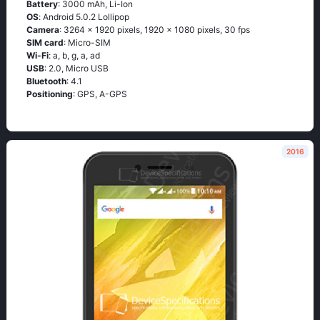
Battery
: 3000 mAh, Li-Ion
OS
: Аndrоid 5.0.2 Lоlliрор
Camera
: 3264 x 1920 pixels, 1920 x 1080 pixels, 30 fps
SIM card
: Micro-SIM
Wi-Fi
: а, b, g, а, аd
USB
: 2.0, Micro USB
Bluetooth
: 4.1
Positioning
: GРS, А-GРS
2016