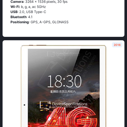
Camera
: 3264 x 1536 pixels, 30 fps
Wi-Fi
: b, g, а, ас 5GНz
USB
: 2.0, USB Type-C
Bluetooth
: 4.1
Positioning
: GРS, А-GРS, GLОΝАSS
2016