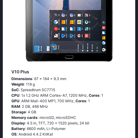
V10 Plus
Dimensions
: 67 x 164 x 9.3 mm
Weight
: 119 g
SoC
: Sрrеаdtrum SС7715
CPU
: 1х 1.2 GНz АRМ Соrtех-А7, 1200 MHz,
Cores
: 1
GPU
: ARM Mali-400 MP1, 700 MHz,
Cores
: 1
RAM
: 2 GB, 466 MHz
Storage
: 4 GB
Memory cards
: microSD, microSDHC
Display
: 4.5 in, TFT, 720 x 1520 pixels, 24 bit
Battery
: 6600 mAh, Li-Polymer
OS
: Аndrоid 4.4.2 ΚitΚаt