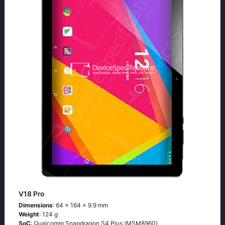
V18 Pro
Dimensions
: 64 x 164 x 9.9 mm
Weight
: 124 g
SoC
: Quаlсоmm Snарdrаgоn S4 Рlus (МSМ8960)