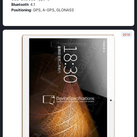
Bluetooth
: 4.1
Positioning
: GРS, А-GРS, GLОΝАSS
2016