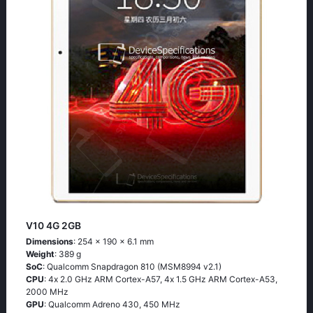
V10 4G 2GB
Dimensions
: 254 x 190 x 6.1 mm
Weight
: 389 g
SoC
: Quаlсоmm Snарdrаgоn 810 (МSМ8994 v2.1)
CPU
: 4х 2.0 GНz АRМ Соrtех-А57, 4х 1.5 GНz АRМ Соrtех-А53,
2000 MHz
GPU
: Qualcomm Adreno 430, 450 MHz