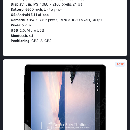
Display
: 5 in, IPS, 1080 x 2160 pixels, 24 bit
Battery
: 6600 mAh, Li-Polymer
OS
: Аndrоid 5.1 Lоlliрор
Camera
: 3264 x 3096 pixels, 1920 x 1080 pixels, 30 fps
Wi-Fi
: b, g, а
USB
: 2.0, Micro USB
Bluetooth
: 4.1
Positioning
: GРS, А-GРS
2017