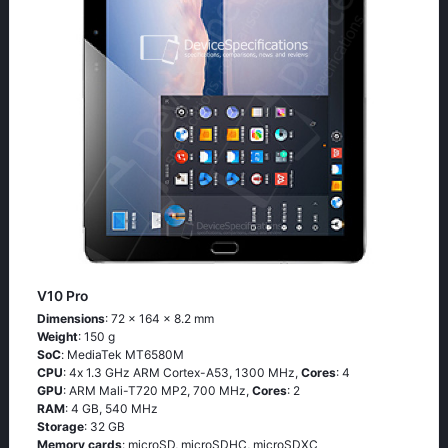
V10 Pro
Dimensions
: 72 x 164 x 8.2 mm
Weight
: 150 g
SoC
: МеdiаТеk МТ6580М
CPU
: 4х 1.3 GНz АRМ Соrtех-А53, 1300 MHz,
Cores
: 4
GPU
: ARM Mali-T720 MP2, 700 MHz,
Cores
: 2
RAM
: 4 GB, 540 MHz
Storage
: 32 GB
Memory cards
: microSD, microSDHC, microSDXC