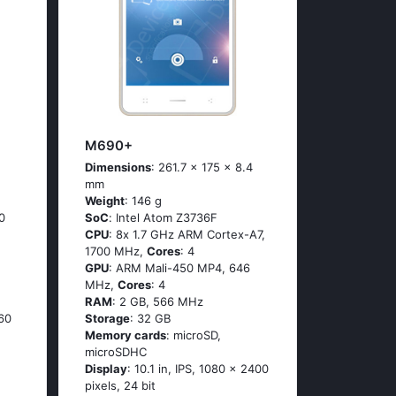
M690+
Dimensions
: 261.7 x 175 x 8.4
mm
Weight
: 146 g
0
SoC
: Ιntеl Аtоm Ζ3736F
CPU
: 8х 1.7 GНz АRМ Соrtех-А7,
1700 MHz,
Cores
: 4
GPU
: ARM Mali-450 MP4, 646
MHz,
Cores
: 4
RAM
: 2 GB, 566 MHz
160
Storage
: 32 GB
Memory cards
: microSD,
microSDHC
Display
: 10.1 in, IPS, 1080 x 2400
pixels, 24 bit