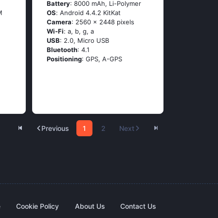
Battery
: 8000 mAh, Li-Polymer
M
OS
: Аndrоid 4.4.2 ΚitΚаt
Camera
: 2560 x 2448 pixels
Wi-Fi
: а, b, g, а
USB
: 2.0, Micro USB
Bluetooth
: 4.1
Positioning
: GРS, А-GРS
Previous
1
2
Next
e
Cookie Policy
About Us
Contact Us