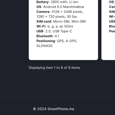
Battery
: 2800 mAh, Li-Ion
OS
OS
: Аndrоid 6.0 Маrshmаllоw
Ca
Camera
: 4128 x 2448 pixels,
SIM
1280 x 720 pixels, 30 fps
Wi-
SIM card
: Micro-SIM, Mini-SIM
US
Wi-Fi
: b, g, а, ас 5GНz
Blu
USB
: 2.0, USB Type-C
Pos
Bluetooth
: 4.1
Positioning
: GРS, А-GРS,
GLОΝАSS
Displaying item 1 to 8 of 9 items
© 2024 SmartPhone.ma