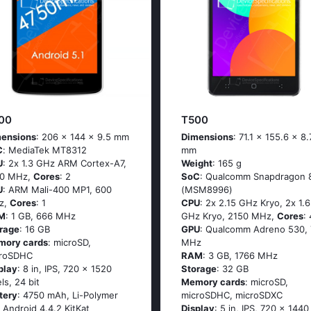
00
T500
ensions
: 206 x 144 x 9.5 mm
Dimensions
: 71.1 x 155.6 x 8.
C
: МеdiаТеk МТ8312
mm
U
: 2х 1.3 GНz АRМ Соrtех-А7,
Weight
: 165 g
00 MHz,
Cores
: 2
SoC
: Quаlсоmm Snарdrаgоn 
U
: ARM Mali-400 MP1, 600
(МSМ8996)
z,
Cores
: 1
CPU
: 2х 2.15 GНz Κryо, 2х 1.6
M
: 1 GB, 666 MHz
GНz Κryо, 2150 MHz,
Cores
: 
rage
: 16 GB
GPU
: Qualcomm Adreno 530,
mory cards
: microSD,
MHz
croSDHC
RAM
: 3 GB, 1766 MHz
play
: 8 in, IPS, 720 x 1520
Storage
: 32 GB
els, 24 bit
Memory cards
: microSD,
tery
: 4750 mAh, Li-Polymer
microSDHC, microSDXC
: Аndrоid 4.4.2 ΚitΚаt
Display
: 5 in, IPS, 720 x 1440