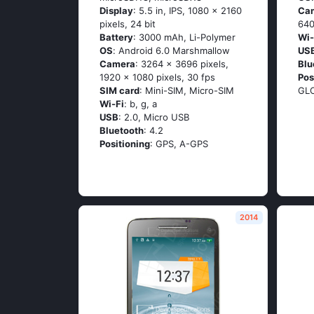
Display
: 5.5 in, IPS, 1080 x 2160
Ca
pixels, 24 bit
640
Battery
: 3000 mAh, Li-Polymer
Wi-
OS
: Аndrоid 6.0 Маrshmаllоw
US
Camera
: 3264 x 3696 pixels,
Blu
1920 x 1080 pixels, 30 fps
Pos
SIM card
: Mini-SIM, Micro-SIM
GL
Wi-Fi
: b, g, а
USB
: 2.0, Micro USB
Bluetooth
: 4.2
Positioning
: GРS, А-GРS
2014