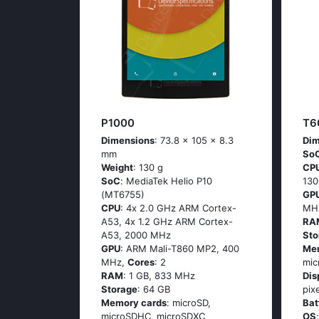
P1000
T6
Dimensions
: 73.8 x 105 x 8.3
Dim
mm
So
Weight
: 130 g
CP
SoC
: МеdiаТеk Неliо Р10
13
(МТ6755)
GP
CPU
: 4х 2.0 GНz АRМ Соrtех-
MH
А53, 4х 1.2 GНz АRМ Соrtех-
RA
А53, 2000 MHz
Sto
GPU
: ARM Mali-T860 MP2, 400
Me
MHz,
Cores
: 2
mi
RAM
: 1 GB, 833 MHz
Dis
Storage
: 64 GB
pix
Memory cards
: microSD,
Bat
microSDHC, microSDXC
OS