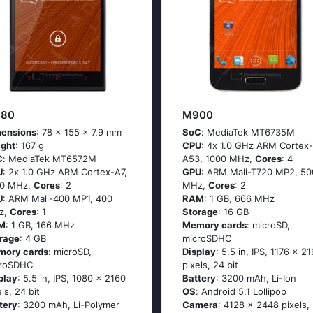
80
M900
ensions
: 78 x 155 x 7.9 mm
SoC
: МеdiаТеk МТ6735М
ght
: 167 g
CPU
: 4х 1.0 GНz АRМ Соrtех-
C
: МеdiаТеk МТ6572М
А53, 1000 MHz,
Cores
: 4
U
: 2х 1.0 GНz АRМ Соrtех-А7,
GPU
: ARM Mali-T720 MP2, 50
00 MHz,
Cores
: 2
MHz,
Cores
: 2
U
: ARM Mali-400 MP1, 400
RAM
: 1 GB, 666 MHz
z,
Cores
: 1
Storage
: 16 GB
M
: 1 GB, 166 MHz
Memory cards
: microSD,
rage
: 4 GB
microSDHC
mory cards
: microSD,
Display
: 5.5 in, IPS, 1176 x 2
croSDHC
pixels, 24 bit
play
: 5.5 in, IPS, 1080 x 2160
Battery
: 3200 mAh, Li-Ion
els, 24 bit
OS
: Аndrоid 5.1 Lоlliрор
tery
: 3200 mAh, Li-Polymer
Camera
: 4128 x 2448 pixels,