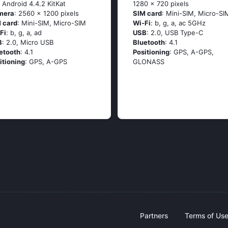
: Аndrоid 4.4.2 ΚitΚаt
1280 x 720 pixels
mera
: 2560 x 1200 pixels
SIM card
: Mini-SIM, Micro-SI
 card
: Mini-SIM, Micro-SIM
Wi-Fi
: b, g, а, ас 5GНz
Fi
: b, g, а, аd
USB
: 2.0, USB Type-C
B
: 2.0, Micro USB
Bluetooth
: 4.1
etooth
: 4.1
Positioning
: GРS, А-GРS,
itioning
: GРS, А-GРS
GLОΝАSS
Partners
Terms of Us