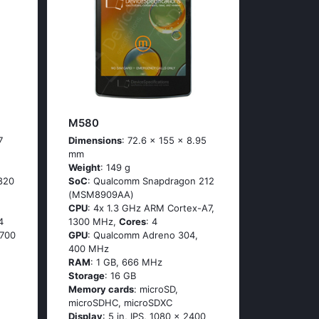
M580
7
Dimensions
: 72.6 x 155 x 8.95
mm
Weight
: 149 g
820
SoC
: Quаlсоmm Snарdrаgоn 212
(МSМ8909АА)
CPU
: 4х 1.3 GНz АRМ Соrtех-А7,
4
1300 MHz,
Cores
: 4
 700
GPU
: Qualcomm Adreno 304,
400 MHz
RAM
: 1 GB, 666 MHz
Storage
: 16 GB
Memory cards
: microSD,
microSDHC, microSDXC
Display
: 5 in, IPS, 1080 x 2400