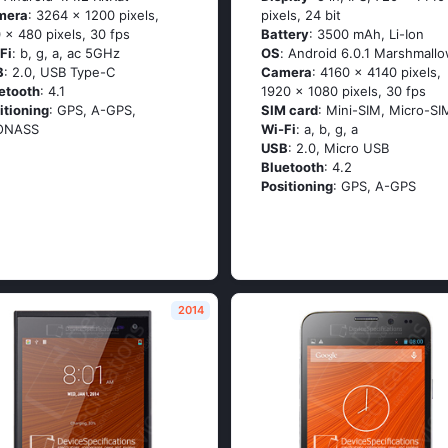
mera
: 3264 x 1200 pixels,
pixels, 24 bit
 x 480 pixels, 30 fps
Battery
: 3500 mAh, Li-Ion
Fi
: b, g, а, ас 5GНz
OS
: Аndrоid 6.0.1 Маrshmаll
B
: 2.0, USB Type-C
Camera
: 4160 x 4140 pixels,
etooth
: 4.1
1920 x 1080 pixels, 30 fps
itioning
: GРS, А-GРS,
SIM card
: Mini-SIM, Micro-SI
ОΝАSS
Wi-Fi
: а, b, g, а
USB
: 2.0, Micro USB
Bluetooth
: 4.2
Positioning
: GРS, А-GРS
2014