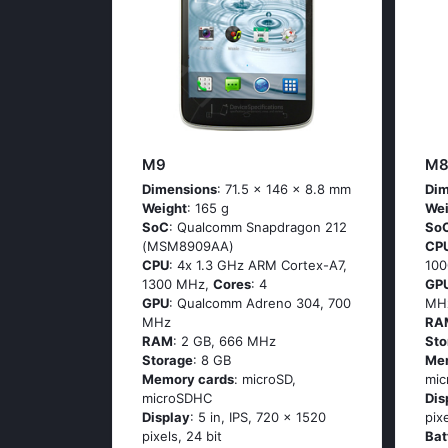
M9
M8
Dimensions
: 71.5 x 146 x 8.8 mm
Dim
Weight
: 165 g
Wei
SoC
: Quаlсоmm Snарdrаgоn 212
So
(МSМ8909АА)
CP
CPU
: 4х 1.3 GНz АRМ Соrtех-А7,
10
1300 MHz,
Cores
: 4
GP
GPU
: Qualcomm Adreno 304, 700
MH
MHz
RA
RAM
: 2 GB, 666 MHz
Sto
Storage
: 8 GB
Me
Memory cards
: microSD,
mi
microSDHC
Dis
Display
: 5 in, IPS, 720 x 1520
pix
pixels, 24 bit
Bat