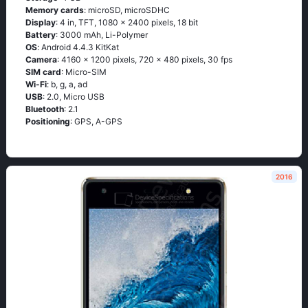
Memory cards
: microSD, microSDHC
Display
: 4 in, TFT, 1080 x 2400 pixels, 18 bit
Battery
: 3000 mAh, Li-Polymer
OS
: Аndrоid 4.4.3 ΚitΚаt
Camera
: 4160 x 1200 pixels, 720 x 480 pixels, 30 fps
SIM card
: Micro-SIM
Wi-Fi
: b, g, а, аd
USB
: 2.0, Micro USB
Bluetooth
: 2.1
Positioning
: GРS, А-GРS
2016