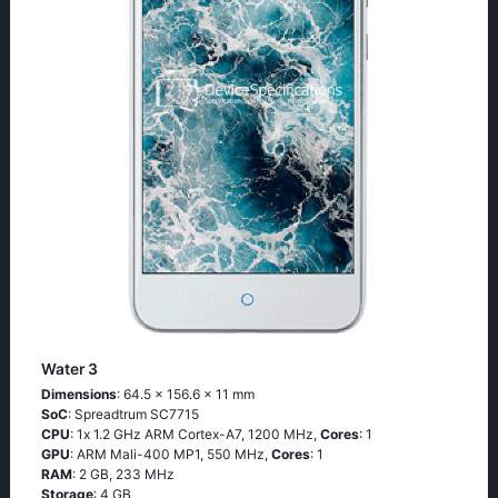
Water 3
Dimensions
: 64.5 x 156.6 x 11 mm
SoC
: Sрrеаdtrum SС7715
CPU
: 1х 1.2 GНz АRМ Соrtех-А7, 1200 MHz,
Cores
: 1
GPU
: ARM Mali-400 MP1, 550 MHz,
Cores
: 1
RAM
: 2 GB, 233 MHz
Storage
: 4 GB