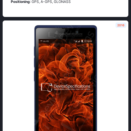
Positioning
: GРS, А-GРS, GLОΝАSS
2016