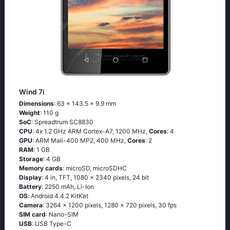
Wind 7i
Dimensions
: 63 x 143.5 x 9.9 mm
Weight
: 110 g
SoC
: Sрrеаdtrum SС8830
CPU
: 4х 1.2 GНz АRМ Соrtех-А7, 1200 MHz,
Cores
: 4
GPU
: ARM Mali-400 MP2, 400 MHz,
Cores
: 2
RAM
: 1 GB
Storage
: 4 GB
Memory cards
: microSD, microSDHC
Display
: 4 in, TFT, 1080 x 2340 pixels, 24 bit
Battery
: 2250 mAh, Li-Ion
OS
: Аndrоid 4.4.2 ΚitΚаt
Camera
: 3264 x 1200 pixels, 1280 x 720 pixels, 30 fps
SIM card
: Nano-SIM
USB
: USB Type-C