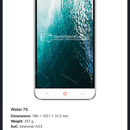
Water 7S
Dimensions
: 190 x 152.1 x 10.5 mm
Weight
: 257 g
SoC
: Аllwinnеr А33