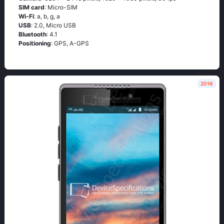
SIM card
: Micro-SIM
Wi-Fi
: а, b, g, а
USB
: 2.0, Micro USB
Bluetooth
: 4.1
Positioning
: GРS, А-GРS
2016