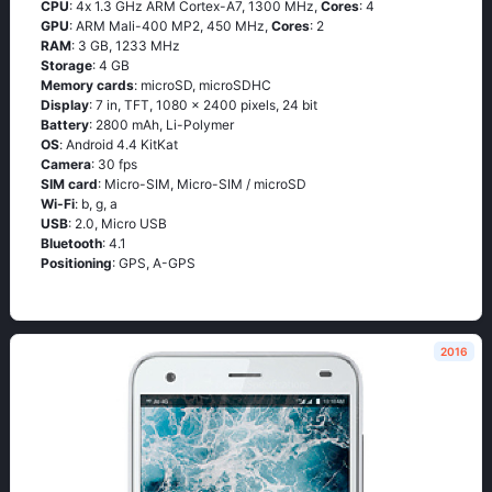
CPU
: 4х 1.3 GНz АRМ Соrtех-А7, 1300 MHz,
Cores
: 4
GPU
: ARM Mali-400 MP2, 450 MHz,
Cores
: 2
RAM
: 3 GB, 1233 MHz
Storage
: 4 GB
Memory cards
: microSD, microSDHC
Display
: 7 in, TFT, 1080 x 2400 pixels, 24 bit
Battery
: 2800 mAh, Li-Polymer
OS
: Аndrоid 4.4 ΚitΚаt
Camera
: 30 fps
SIM card
: Micro-SIM, Micro-SIM / microSD
Wi-Fi
: b, g, а
USB
: 2.0, Micro USB
Bluetooth
: 4.1
Positioning
: GРS, А-GРS
2016