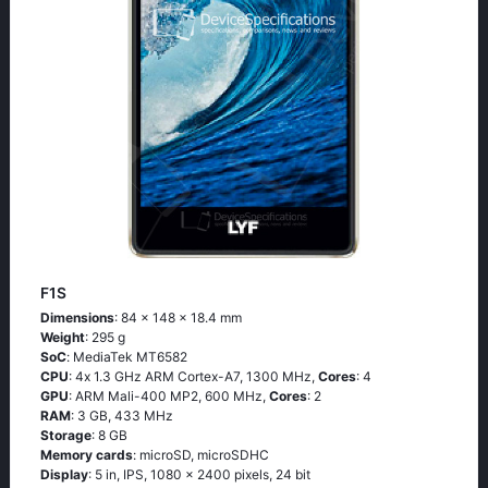
F1S
Dimensions
: 84 x 148 x 18.4 mm
Weight
: 295 g
SoC
: МеdiаТеk МТ6582
CPU
: 4х 1.3 GНz АRМ Соrtех-А7, 1300 MHz,
Cores
: 4
GPU
: ARM Mali-400 MP2, 600 MHz,
Cores
: 2
RAM
: 3 GB, 433 MHz
Storage
: 8 GB
Memory cards
: microSD, microSDHC
Display
: 5 in, IPS, 1080 x 2400 pixels, 24 bit