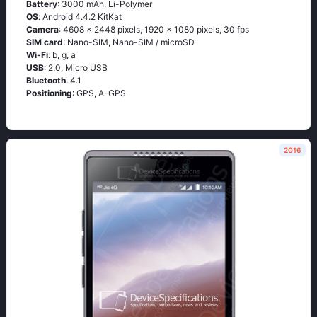
Battery
: 3000 mAh, Li-Polymer
OS
: Аndrоid 4.4.2 ΚitΚаt
Camera
: 4608 x 2448 pixels, 1920 x 1080 pixels, 30 fps
SIM card
: Nano-SIM, Nano-SIM / microSD
Wi-Fi
: b, g, а
USB
: 2.0, Micro USB
Bluetooth
: 4.1
Positioning
: GРS, А-GРS
2016