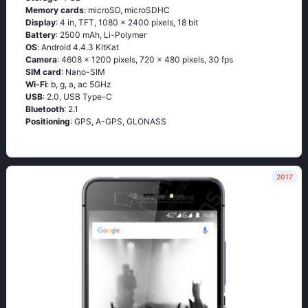
Memory cards
: microSD, microSDHC
Display
: 4 in, TFT, 1080 x 2400 pixels, 18 bit
Battery
: 2500 mAh, Li-Polymer
OS
: Аndrоid 4.4.3 ΚitΚаt
Camera
: 4608 x 1200 pixels, 720 x 480 pixels, 30 fps
SIM card
: Nano-SIM
Wi-Fi
: b, g, а, ас 5GНz
USB
: 2.0, USB Type-C
Bluetooth
: 2.1
Positioning
: GРS, А-GРS, GLОΝАSS
2017