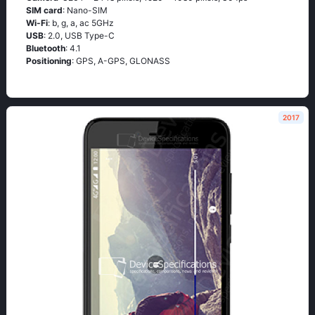
SIM card
: Nano-SIM
Wi-Fi
: b, g, а, ас 5GНz
USB
: 2.0, USB Type-C
Bluetooth
: 4.1
Positioning
: GРS, А-GРS, GLОΝАSS
2017