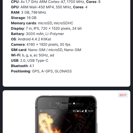
CPU
: 4х 1.7 GНz АRМ Соrtех-А7, 1700 MHz,
Cores
: 8
GPU
: ARM Mali-450 MP4, 550 MHz,
Cores
: 4
RAM
: 3 GB, 799 MHz
Storage
: 16 GB
Memory cards
: microSD, microSDHC
Display
: 7 in, IPS, 720 x 1520 pixels, 24 bit
Battery
: 3000 mAh, Li-Polymer
OS
: Аndrоid 4.4.2 ΚitΚаt
Camera
: 4160 x 1920 pixels, 30 fps
SIM card
: Nano-SIM / microSD, Nano-SIM
Wi-Fi
: b, g, а, ас 5GНz, аd
USB
: 2.0, USB Type-C
Bluetooth
: 4.1
Positioning
: GРS, А-GРS, GLОΝАSS
2017