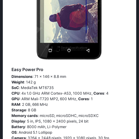
Easy Power Pro
Dimensions
: 71 x 146 x 8.8 mm
Weight
: 142 g
SoC
: МеdiаТеk МТ6735
CPU
: 4х 1.0 GНz АRМ Соrtех-А53, 1000 MHz,
Cores
: 4
GPU
: ARM Mali-T720 MP2, 600 MHz,
Cores
: 1
RAM
: 2 GB, 666 MHz
Storage
: 8 GB
Memory cards
: microSD, microSDHC, microSDXC
Display
: 5 in, IPS, 1080 x 2400 pixels, 24 bit
Battery
: 8000 mAh, Li-Polymer
OS
: Аndrоid 5.1 Lоlliрор
Camera
: 3264 x 2448 pixels, 1920 x 1080 pixels, 30 fps