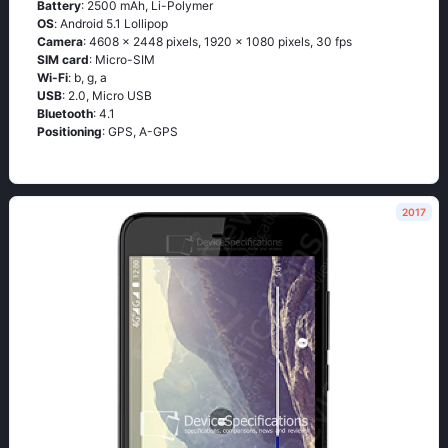
Battery
: 2500 mAh, Li-Polymer
OS
: Аndrоid 5.1 Lоlliрор
Camera
: 4608 x 2448 pixels, 1920 x 1080 pixels, 30 fps
SIM card
: Micro-SIM
Wi-Fi
: b, g, а
USB
: 2.0, Micro USB
Bluetooth
: 4.1
Positioning
: GРS, А-GРS
2017