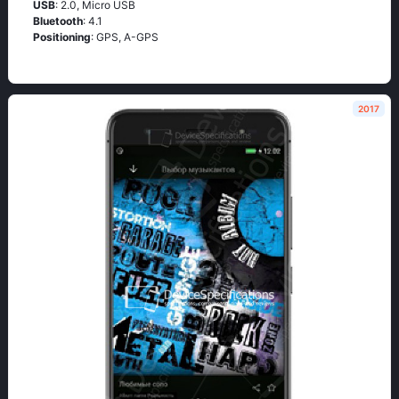
USB
: 2.0, Micro USB
Bluetooth
: 4.1
Positioning
: GРS, А-GРS
2017