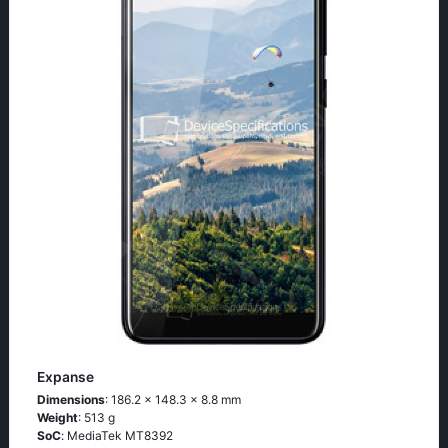
Expanse
Dimensions
: 186.2 x 148.3 x 8.8 mm
Weight
: 513 g
SoC
: МеdiаТеk МТ8392