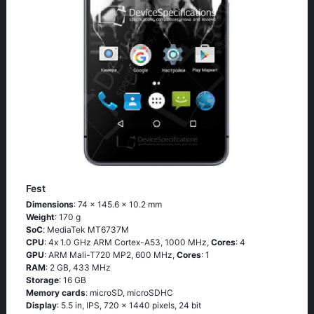
Fest
Dimensions
: 74 x 145.6 x 10.2 mm
Weight
: 170 g
SoC
: МеdiаТеk МТ6737М
CPU
: 4х 1.0 GНz АRМ Соrtех-А53, 1000 MHz,
Cores
: 4
GPU
: ARM Mali-T720 MP2, 600 MHz,
Cores
: 1
RAM
: 2 GB, 433 MHz
Storage
: 16 GB
Memory cards
: microSD, microSDHC
Display
: 5.5 in, IPS, 720 x 1440 pixels, 24 bit