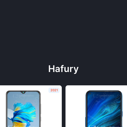
Hafury
2021