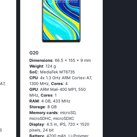
G20
Dimensions
: 66.5 x 155 x 9 mm
Weight
: 124 g
SoC
: МеdiаТеk МТ6735
CPU
: 4х 1.3 GНz АRМ Соrtех-А7,
А7,
1300 MHz,
Cores
: 4
GPU
: ARM Mali-400 MP1, 550
MHz,
Cores
: 1
RAM
: 4 GB, 433 MHz
Storage
: 8 GB
Memory cards
: microSD,
microSDHC, microSDXC
Display
: 4.5 in, IPS, 720 x 1520
6
pixels, 24 bit
Battery
: 4200 mAh, Li-Polymer