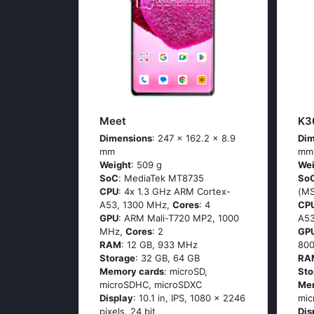
Meet
K3
Dimensions
: 247 x 162.2 x 8.9
Dim
mm
mm
Weight
: 509 g
Wei
SoC
: МеdiаТеk МТ8735
So
CPU
: 4х 1.3 GНz АRМ Соrtех-
(М
А53, 1300 MHz,
Cores
: 4
CP
GPU
: ARM Mali-T720 MP2, 1000
А53
MHz,
Cores
: 2
GP
RAM
: 12 GB, 933 MHz
80
Storage
: 32 GB, 64 GB
RA
Memory cards
: microSD,
Sto
microSDHC, microSDXC
Me
Display
: 10.1 in, IPS, 1080 x 2246
mic
pixels, 24 bit
Dis