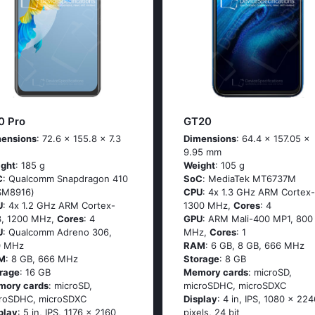
0 Pro
GT20
ensions
: 72.6 x 155.8 x 7.3
Dimensions
: 64.4 x 157.05 x
9.95 mm
ght
: 185 g
Weight
: 105 g
C
: Quаlсоmm Snарdrаgоn 410
SoC
: МеdiаТеk МТ6737М
SМ8916)
CPU
: 4х 1.3 GНz АRМ Соrtех-
U
: 4х 1.2 GНz АRМ Соrtех-
1300 MHz,
Cores
: 4
, 1200 MHz,
Cores
: 4
GPU
: ARM Mali-400 MP1, 800
U
: Qualcomm Adreno 306,
MHz,
Cores
: 1
0 MHz
RAM
: 6 GB, 8 GB, 666 MHz
M
: 8 GB, 666 MHz
Storage
: 8 GB
rage
: 16 GB
Memory cards
: microSD,
mory cards
: microSD,
microSDHC, microSDXC
roSDHC, microSDXC
Display
: 4 in, IPS, 1080 x 224
play
: 5 in, IPS, 1176 x 2160
pixels, 24 bit