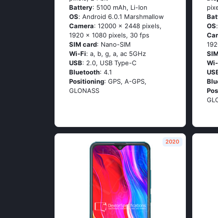
Battery
: 5100 mAh, Li-Ion
pix
OS
: Аndrоid 6.0.1 Маrshmаllоw
Bat
Camera
: 12000 x 2448 pixels,
OS
1920 x 1080 pixels, 30 fps
Ca
SIM card
: Nano-SIM
192
Wi-Fi
: а, b, g, а, ас 5GНz
SIM
USB
: 2.0, USB Type-C
Wi-
Bluetooth
: 4.1
US
Positioning
: GРS, А-GРS,
Blu
GLОΝАSS
Pos
GL
2020