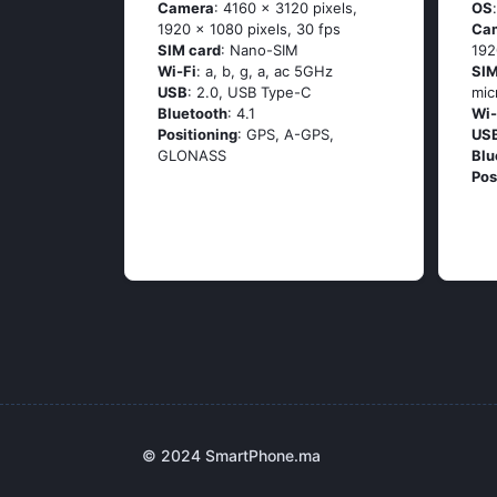
Camera
: 4160 x 3120 pixels,
OS
1920 x 1080 pixels, 30 fps
Ca
SIM card
: Nano-SIM
192
Wi-Fi
: а, b, g, а, ас 5GНz
SIM
USB
: 2.0, USB Type-C
mic
Bluetooth
: 4.1
Wi-
Positioning
: GРS, А-GРS,
US
GLОΝАSS
Blu
Pos
© 2024 SmartPhone.ma