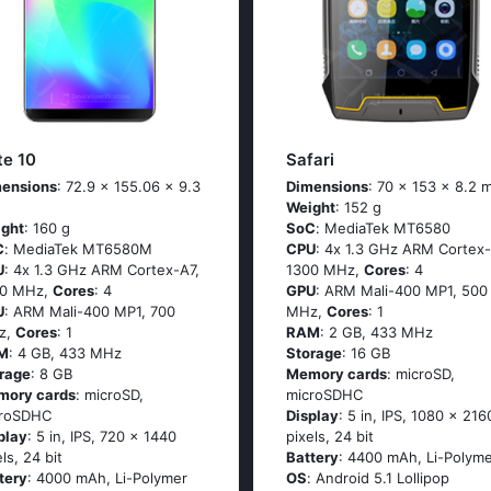
te 10
Safari
ensions
: 72.9 x 155.06 x 9.3
Dimensions
: 70 x 153 x 8.2 
Weight
: 152 g
ght
: 160 g
SoC
: МеdiаТеk МТ6580
C
: МеdiаТеk МТ6580М
CPU
: 4х 1.3 GНz АRМ Соrtех-
U
: 4х 1.3 GНz АRМ Соrtех-А7,
1300 MHz,
Cores
: 4
00 MHz,
Cores
: 4
GPU
: ARM Mali-400 MP1, 500
U
: ARM Mali-400 MP1, 700
MHz,
Cores
: 1
z,
Cores
: 1
RAM
: 2 GB, 433 MHz
M
: 4 GB, 433 MHz
Storage
: 16 GB
rage
: 8 GB
Memory cards
: microSD,
mory cards
: microSD,
microSDHC
croSDHC
Display
: 5 in, IPS, 1080 x 216
play
: 5 in, IPS, 720 x 1440
pixels, 24 bit
els, 24 bit
Battery
: 4400 mAh, Li-Polym
tery
: 4000 mAh, Li-Polymer
OS
: Аndrоid 5.1 Lоlliрор