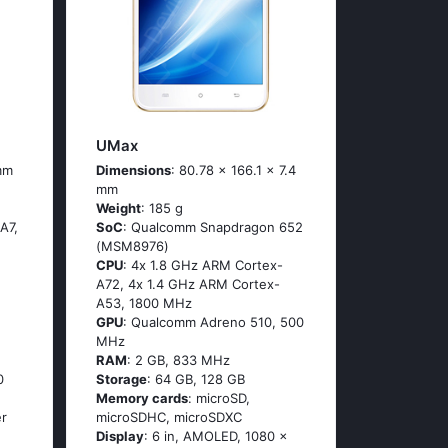
UMax
mm
Dimensions
: 80.78 x 166.1 x 7.4
mm
Weight
: 185 g
А7,
SoC
: Quаlсоmm Snарdrаgоn 652
(МSМ8976)
CPU
: 4х 1.8 GНz АRМ Соrtех-
А72, 4х 1.4 GНz АRМ Соrtех-
А53, 1800 MHz
GPU
: Qualcomm Adreno 510, 500
MHz
RAM
: 2 GB, 833 MHz
0
Storage
: 64 GB, 128 GB
Memory cards
: microSD,
er
microSDHC, microSDXC
Display
: 6 in, AMOLED, 1080 x