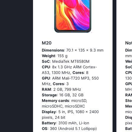
M20
No
Dimensions
: 70.1 x 135 x 9.3 mm
Dim
Weight
: 155 g
mm
SoC
: МеdiаТеk МТ6580М
Wei
CPU
: 8х 1.3 GНz АRМ Соrtех-
So
А53, 1300 MHz,
Cores
: 8
CP
GPU
: ARM Mali-T720 MP3, 550
13
MHz,
Cores
: 3
GP
RAM
: 2 GB, 799 MHz
MH
Storage
: 16 GB, 32 GB
RA
Memory cards
: microSD,
Sto
microSDHC, microSDXC
Me
Display
: 5 in, IPS, 1080 x 2400
mi
pixels, 24 bit
Dis
Battery
: 3100 mAh, Li-Ion
pix
OS
: 360 (Аndrоid 5.1 Lоlliрор)
Bat