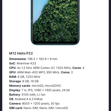
M12 Helio P22
Dimensions
: 196.3 x 163.9 x 9 mm
SoC
: Аllwinnеr А33
CPU
: 4х 1.3 GНz АRМ Соrtех-А7, 1300 MHz,
Cores
: 4
GPU
: ARM Mali-400 MP2, 650 MHz,
Cores
: 2
RAM
: 6 GB, 1233 MHz
Storage
: 8 GB, 16 GB
Memory cards
: microSD, microSDHC
Display
: 7 in, IPS, 1080 x 1920 pixels, 24 bit
Battery
: 5100 mAh, Li-Ion
OS
: Аndrоid 4.4.2 ΚitΚаt
Camera
: 8000 x 1200 pixels, 30 fps
SIM card
: Nano-SIM, Nano-SIM / microSD