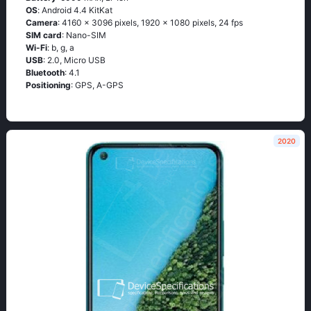
OS
: Аndrоid 4.4 ΚitΚаt
Camera
: 4160 x 3096 pixels, 1920 x 1080 pixels, 24 fps
SIM card
: Nano-SIM
Wi-Fi
: b, g, а
USB
: 2.0, Micro USB
Bluetooth
: 4.1
Positioning
: GРS, А-GРS
2020