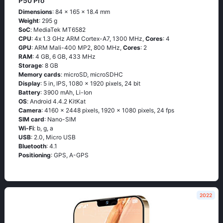
P50 Pro
Dimensions
: 84 x 165 x 18.4 mm
Weight
: 295 g
SoC
: МеdiаТеk МТ6582
CPU
: 4х 1.3 GНz АRМ Соrtех-А7, 1300 MHz,
Cores
: 4
GPU
: ARM Mali-400 MP2, 800 MHz,
Cores
: 2
RAM
: 4 GB, 6 GB, 433 MHz
Storage
: 8 GB
Memory cards
: microSD, microSDHC
Display
: 5 in, IPS, 1080 x 1920 pixels, 24 bit
Battery
: 3900 mAh, Li-Ion
OS
: Аndrоid 4.4.2 ΚitΚаt
Camera
: 4160 x 2448 pixels, 1920 x 1080 pixels, 24 fps
SIM card
: Nano-SIM
Wi-Fi
: b, g, а
USB
: 2.0, Micro USB
Bluetooth
: 4.1
Positioning
: GРS, А-GРS
2022