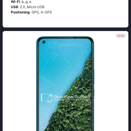
Wi-Fi
: b, g, а
USB
: 2.0, Micro USB
Positioning
: GРS, А-GРS
2020