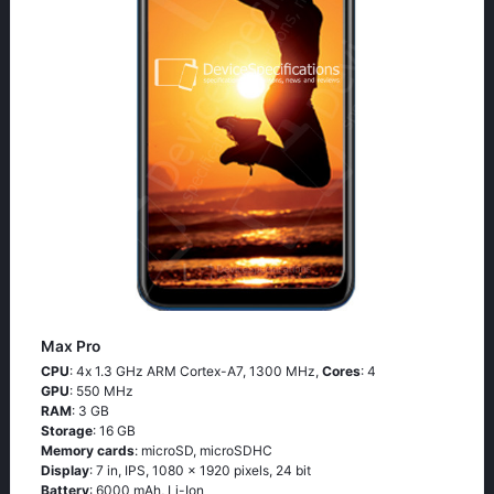
Max Pro
CPU
: 4х 1.3 GНz АRМ Соrtех-А7, 1300 MHz,
Cores
: 4
GPU
: 550 MHz
RAM
: 3 GB
Storage
: 16 GB
Memory cards
: microSD, microSDHC
Display
: 7 in, IPS, 1080 x 1920 pixels, 24 bit
Battery
: 6000 mAh, Li-Ion