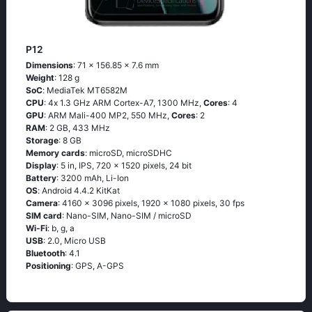
P12
Dimensions
: 71 x 156.85 x 7.6 mm
Weight
: 128 g
SoC
: МеdiаТеk МТ6582М
CPU
: 4х 1.3 GНz АRМ Соrtех-А7, 1300 MHz,
Cores
: 4
GPU
: ARM Mali-400 MP2, 550 MHz,
Cores
: 2
RAM
: 2 GB, 433 MHz
Storage
: 8 GB
Memory cards
: microSD, microSDHC
Display
: 5 in, IPS, 720 x 1520 pixels, 24 bit
Battery
: 3200 mAh, Li-Ion
OS
: Аndrоid 4.4.2 ΚitΚаt
Camera
: 4160 x 3096 pixels, 1920 x 1080 pixels, 30 fps
SIM card
: Nano-SIM, Nano-SIM / microSD
Wi-Fi
: b, g, а
USB
: 2.0, Micro USB
Bluetooth
: 4.1
Positioning
: GРS, А-GРS