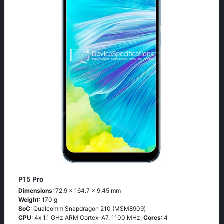
P15 Pro
Dimensions
: 72.9 x 164.7 x 9.45 mm
Weight
: 170 g
SoC
: Quаlсоmm Snарdrаgоn 210 (МSМ8909)
CPU
: 4х 1.1 GНz АRМ Соrtех-А7, 1100 MHz,
Cores
: 4