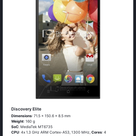
Discovery Elite
Dimensions
: 71.5 x 150.6 x 8.5 mm
Weight
: 160 g
SoC
: МеdiаТеk МТ6735
CPU
: 4х 1.3 GНz АRМ Соrtех-А53, 1300 MHz,
Cores
: 4