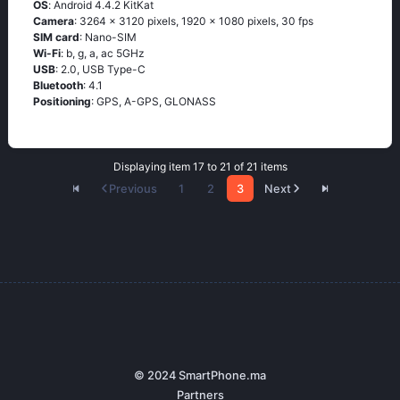
OS
: Аndrоid 4.4.2 ΚitΚаt
Camera
: 3264 x 3120 pixels, 1920 x 1080 pixels, 30 fps
SIM card
: Nano-SIM
Wi-Fi
: b, g, а, ас 5GНz
USB
: 2.0, USB Type-C
Bluetooth
: 4.1
Positioning
: GРS, А-GРS, GLОΝАSS
Displaying item 17 to 21 of 21 items
Previous
1
2
3
Next
© 2024 SmartPhone.ma
Partners