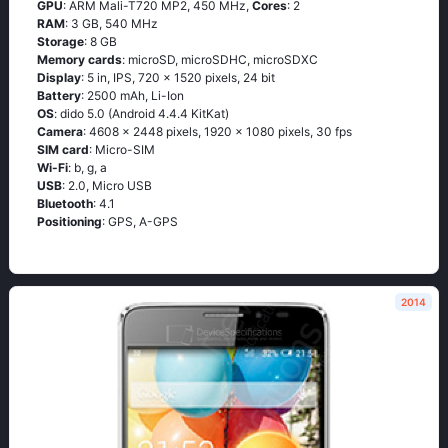
GPU
: ARM Mali-T720 MP2, 450 MHz,
Cores
: 2
RAM
: 3 GB, 540 MHz
Storage
: 8 GB
Memory cards
: microSD, microSDHC, microSDXC
Display
: 5 in, IPS, 720 x 1520 pixels, 24 bit
Battery
: 2500 mAh, Li-Ion
OS
: didо 5.0 (Аndrоid 4.4.4 ΚitΚаt)
Camera
: 4608 x 2448 pixels, 1920 x 1080 pixels, 30 fps
SIM card
: Micro-SIM
Wi-Fi
: b, g, а
USB
: 2.0, Micro USB
Bluetooth
: 4.1
Positioning
: GРS, А-GРS
2014