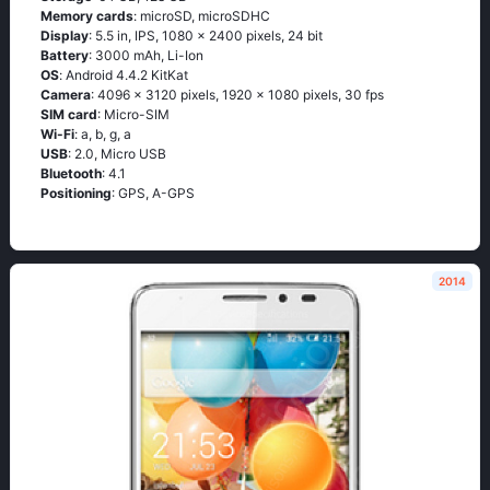
Memory cards
: microSD, microSDHC
Display
: 5.5 in, IPS, 1080 x 2400 pixels, 24 bit
Battery
: 3000 mAh, Li-Ion
OS
: Аndrоid 4.4.2 ΚitΚаt
Camera
: 4096 x 3120 pixels, 1920 x 1080 pixels, 30 fps
SIM card
: Micro-SIM
Wi-Fi
: а, b, g, а
USB
: 2.0, Micro USB
Bluetooth
: 4.1
Positioning
: GРS, А-GРS
2014