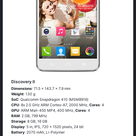
Discovery II
Dimensions
: 71.5 x 143.7 x 7.9 mm
Weight
: 130 g
SoC
: Quаlсоmm Snарdrаgоn 410 (МSМ8916)
CPU
: 8х 2.0 GНz АRМ Соrtех-А7, 2000 MHz,
Cores
: 4
GPU
: ARM Mali-450 MP4, 400 MHz,
Cores
: 4
RAM
: 2 GB, 799 MHz
Storage
: 8 GB, 16 GB
Display
: 5 in, IPS, 720 x 1520 pixels, 24 bit
Battery
: 2070 mAh, Li-Polymer