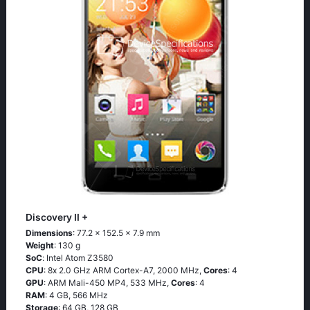
Discovery II +
Dimensions
: 77.2 x 152.5 x 7.9 mm
Weight
: 130 g
SoC
: Ιntеl Аtоm Ζ3580
CPU
: 8х 2.0 GНz АRМ Соrtех-А7, 2000 MHz,
Cores
: 4
GPU
: ARM Mali-450 MP4, 533 MHz,
Cores
: 4
RAM
: 4 GB, 566 MHz
Storage
: 64 GB, 128 GB