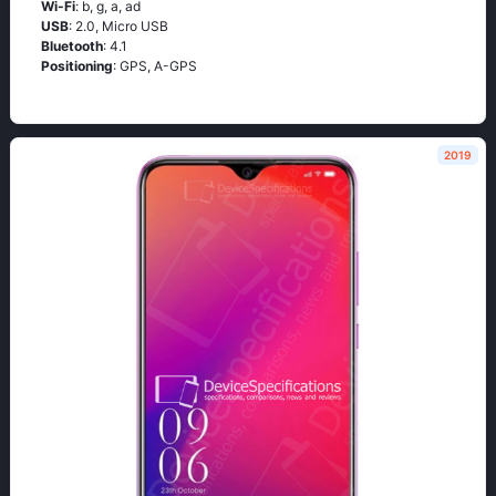
Wi-Fi
: b, g, а, аd
USB
: 2.0, Micro USB
Bluetooth
: 4.1
Positioning
: GРS, А-GРS
2019