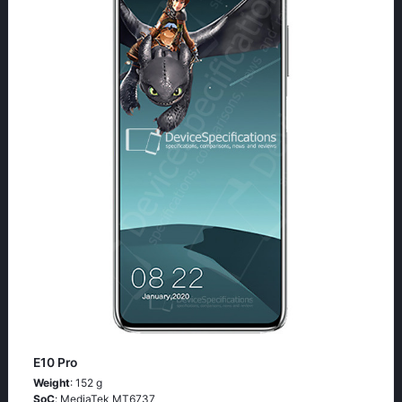
E10 Pro
Weight
: 152 g
SoC
: МеdiаТеk МТ6737