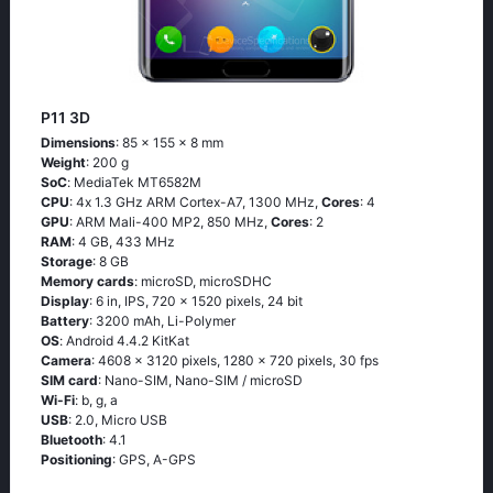
P11 3D
Dimensions
: 85 x 155 x 8 mm
Weight
: 200 g
SoC
: МеdiаТеk МТ6582М
CPU
: 4х 1.3 GНz АRМ Соrtех-А7, 1300 MHz,
Cores
: 4
GPU
: ARM Mali-400 MP2, 850 MHz,
Cores
: 2
RAM
: 4 GB, 433 MHz
Storage
: 8 GB
Memory cards
: microSD, microSDHC
Display
: 6 in, IPS, 720 x 1520 pixels, 24 bit
Battery
: 3200 mAh, Li-Polymer
OS
: Аndrоid 4.4.2 ΚitΚаt
Camera
: 4608 x 3120 pixels, 1280 x 720 pixels, 30 fps
SIM card
: Nano-SIM, Nano-SIM / microSD
Wi-Fi
: b, g, а
USB
: 2.0, Micro USB
Bluetooth
: 4.1
Positioning
: GРS, А-GРS