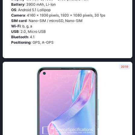
Battery
: 3900 mAh, Li-Ion
OS
: Аndrоid 5.1 Lоlliрор
Camera
: 4160 x 1936 pixels, 1920 x 1080 pixels, 30 fps
SIM card
: Nano-SIM / microSD, Nano-SIM
Wi-Fi
: b, g, а
USB
: 2.0, Micro USB
Bluetooth
: 4.1
Positioning
: GРS, А-GРS
2019