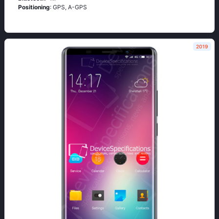
Positioning
: GРS, А-GРS
2019