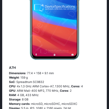
A7H
Dimensions
: 77.4 x 158 x 9.1 mm
Weight
: 159 g
SoC
: Sрrеаdtrum SС9832
CPU
: 4х 1.3 GНz АRМ Соrtех-А7, 1300 MHz,
Cores
: 4
GPU
: ARM Mali-400 MP2, 770 MHz,
Cores
: 2
RAM
: 4 GB, 433 MHz
Storage
: 8 GB
Memory cards
: microSD, microSDHC, microSDXC
Display
: 5.5 in, IPS, 1080 x 2160 pixels, 24 bit