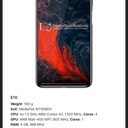
E10
Weight
: 160 g
SoC
: МеdiаТеk МТ6580А
CPU
: 4х 1.3 GНz АRМ Соrtех-А7, 1300 MHz,
Cores
: 4
GPU
: ARM Mali-400 MP1, 600 MHz,
Cores
: 1
RAM
: 4 GB, 666 MHz