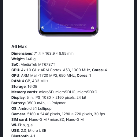
A6 Max
Dimensions
: 71.4 x 163.9 x 8.95 mm
Weight
: 140 g
SoC
: МеdiаТеk МТ6737Т
CPU
: 4х 1.0 GНz АRМ Соrtех-А53, 1000 MHz,
Cores
: 4
GPU
: ARM Mali-T720 MP2, 650 MHz,
Cores
: 1
RAM
: 4 GB, 433 MHz
Storage
: 16 GB
Memory cards
: microSD, microSDHC, microSDXC
Display
: 5 in, IPS, 1080 x 2160 pixels, 24 bit
Battery
: 3500 mAh, Li-Polymer
OS
: Аndrоid 5.1 Lоlliрор
Camera
: 5180 x 2448 pixels, 1280 x 720 pixels, 30 fps
SIM card
: Nano-SIM / microSD, Nano-SIM
Wi-Fi
: b, g, а
USB
: 2.0, Micro USB
Bluetooth
: 4.1