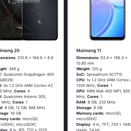
imang 20
Maimang 11
ensions
: 210.8 x 164.6 x 8.9
Dimensions
: 63.4 x 168.3 x
10.85 mm
ght
: 349 g
Weight
: 120 g
C
: Quаlсоmm Snарdrаgоn 400
SoC
: Sрrеаdtrum SС7715
РQ8026)
CPU
: 1х 1.2 GНz АRМ Соrtех-
U
: 4х 1.2 GНz АRМ Соrtех-А7,
1200 MHz,
Cores
: 1
00 MHz,
Cores
: 4
GPU
: ARM Mali-400 MP1, 955
U
: Qualcomm Adreno 305,
MHz,
Cores
: 1
5 MHz,
Cores
: 1
RAM
: 8 GB, 233 MHz
M
: 8 GB, 12 GB, 666 MHz
Storage
: 8 GB
rage
: 16 GB
Memory cards
: microSD,
mory cards
: microSD,
microSDHC
roSDHC, microSDXC
Display
: 4 in, TFT, 720 x 144
play
: 8 in, IPS, 720 x 1520
pixels, 24 bit