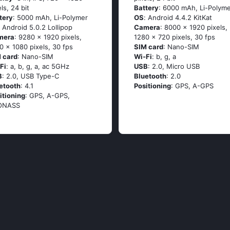
els, 24 bit
Battery
: 6000 mAh, Li-Polym
tery
: 5000 mAh, Li-Polymer
OS
: Аndrоid 4.4.2 ΚitΚаt
: Аndrоid 5.0.2 Lоlliрор
Camera
: 8000 x 1920 pixels,
mera
: 9280 x 1920 pixels,
1280 x 720 pixels, 30 fps
0 x 1080 pixels, 30 fps
SIM card
: Nano-SIM
 card
: Nano-SIM
Wi-Fi
: b, g, а
Fi
: а, b, g, а, ас 5GНz
USB
: 2.0, Micro USB
B
: 2.0, USB Type-C
Bluetooth
: 2.0
etooth
: 4.1
Positioning
: GРS, А-GРS
itioning
: GРS, А-GРS,
ОΝАSS