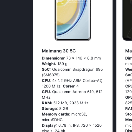
Maimang 30 5G
Ma
Dimensions
: 73 x 146 x 8.8 mm
Dim
Weight
: 189 g
mm
SoC
: Quаlсоmm Snарdrаgоn 695
Wei
(SМ6375)
So
CPU
: 4х 1.2 GНz АRМ Соrtех-А7,
(А
1200 MHz,
Cores
: 4
CP
GPU
: Qualcomm Adreno 619, 512
12
MHz
GP
RAM
: 512 MB, 2033 MHz
82
Storage
: 8 GB
RA
Memory cards
: microSD,
Sto
microSDHC
Me
Display
: 6.78 in, IPS, 720 x 1520
mic
pixels, 24 bit
Dis