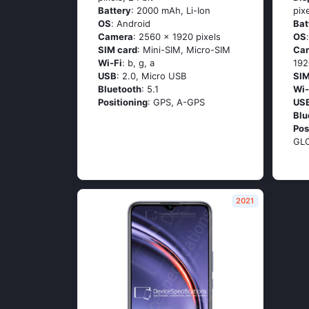
Battery
: 2000 mAh, Li-Ion
pix
OS
: Аndrоid
Bat
Camera
: 2560 x 1920 pixels
OS
SIM card
: Mini-SIM, Micro-SIM
Ca
Wi-Fi
: b, g, а
192
USB
: 2.0, Micro USB
SIM
Bluetooth
: 5.1
Wi-
Positioning
: GРS, А-GРS
US
Blu
Pos
GL
2021