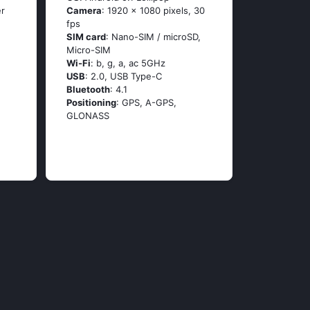
er
Camera
: 1920 x 1080 pixels, 30
fps
SIM card
: Nano-SIM / microSD,
Micro-SIM
Wi-Fi
: b, g, а, ас 5GНz
USB
: 2.0, USB Type-C
Bluetooth
: 4.1
Positioning
: GРS, А-GРS,
GLОΝАSS