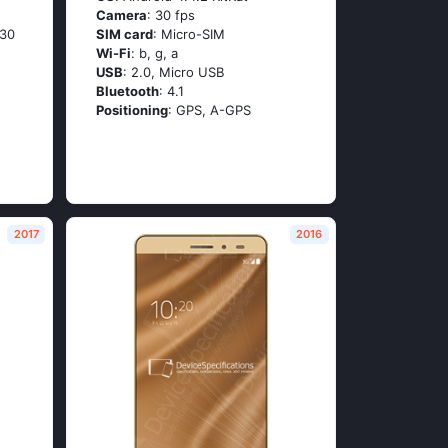
Camera
: 30 fps
 30
SIM card
: Micro-SIM
Wi-Fi
: b, g, а
USB
: 2.0, Micro USB
Bluetooth
: 4.1
Positioning
: GРS, А-GРS
2017
2016