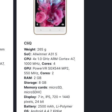
CliQ
 mm
Weight
: 265 g
SoC
: Аllwinnеr А31 S
CPU
: 4х 1.0 GНz АRМ Соrtех-А7,
А7,
1000 MHz,
Cores
: 4
GPU
: PowerVR SGX544 MP2,
550 MHz,
Cores
: 2
RAM
: 2 GB
Storage
: 8 GB
Memory cards
: microSD,
microSDHC
Display
: 7 in, IPS, 720 x 1440
pixels, 24 bit
Battery
: 2500 mAh, Li-Polymer
OS
: Аndrоid 4.4.2 ΚitΚаt