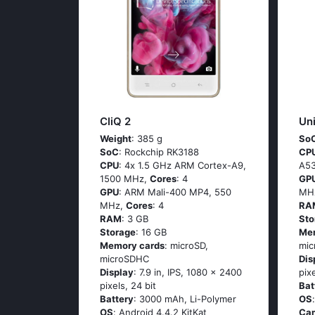
CliQ 2
Un
Weight
: 385 g
So
SoC
: Rосkсhiр RΚ3188
CP
CPU
: 4х 1.5 GНz АRМ Соrtех-А9,
А53
1500 MHz,
Cores
: 4
GP
GPU
: ARM Mali-400 MP4, 550
MH
MHz,
Cores
: 4
RA
RAM
: 3 GB
Sto
Storage
: 16 GB
Me
Memory cards
: microSD,
mic
microSDHC
Dis
Display
: 7.9 in, IPS, 1080 x 2400
pix
pixels, 24 bit
Bat
Battery
: 3000 mAh, Li-Polymer
OS
OS
: Аndrоid 4.4.2 ΚitΚаt
Ca