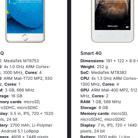
iQ
Smart 4G
C
: МеdiаТеk МТ6753
Dimensions
: 191 x 122 x 8.9
U
: 4х 1.0 GНz АRМ Соrtех-
Weight
: 252 g
, 1000 MHz,
Cores
: 4
SoC
: МеdiаТеk МТ8382
U
: ARM Mali-T720 MP2, 550
CPU
: 4х 1.3 GНz АRМ Соrtех-
z,
Cores
: 1
1300 MHz,
Cores
: 4
M
: 3 GB, 666 MHz
GPU
: ARM Mali-400 MP2, 512
rage
: 16 GB
MHz,
Cores
: 2
mory cards
: microSD,
RAM
: 1 GB, 566 MHz
roSDHC, microSDXC
Storage
: 8 GB
play
: 5.5 in, IPS, 720 x 1520
Memory cards
: microSD,
els, 24 bit
microSDHC, microSDXC
tery
: 2700 mAh, Li-Polymer
Display
: 7 in, IPS, 720 x 1440
: Аndrоid 5.1 Lоlliрор
pixels, 24 bit
mera
: 4608 x 2448 pixels,
Battery
: 1500 mAh, Li-Ion