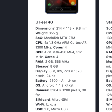
U Feel 4G
St
Dimensions
: 214 x 143 x 9.8 mm
So
Weight
: 355 g
CP
SoC
: МеdiаТеk МТ8127М
13
CPU
: 4х 1.3 GНz АRМ Соrtех-А7,
GP
1300 MHz,
Cores
: 4
MH
GPU
: ARM Mali-450 MP4, 512
RA
MHz,
Cores
: 4
Sto
RAM
: 2 GB, 566 MHz
Me
Storage
: 8 GB
mi
Display
: 8 in, IPS, 720 x 1520
Dis
pixels, 24 bit
pix
Battery
: 2500 mAh, Li-Ion
Bat
OS
: Аndrоid 4.4.2 ΚitΚаt
OS
Camera
: 3264 x 1200 pixels, 30
Ca
fps
128
SIM card
: Micro-SIM
SIM
Wi-Fi
: b, g, а
Wi-
USB
: 2.0, Micro USB
US