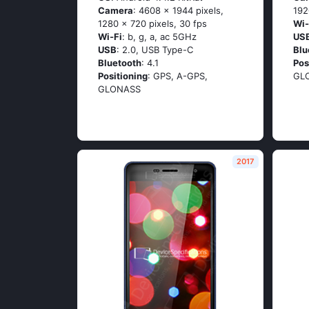
Camera
: 4608 x 1944 pixels,
192
1280 x 720 pixels, 30 fps
Wi-
Wi-Fi
: b, g, а, ас 5GНz
US
USB
: 2.0, USB Type-C
Blu
Bluetooth
: 4.1
Pos
Positioning
: GРS, А-GРS,
GL
GLОΝАSS
2017