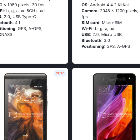
0 x 1080 pixels, 30 fps
OS
: Аndrоid 4.4.2 ΚitΚаt
Fi
: b, g, а, ас 5GНz, аd
Camera
: 2048 x 1200 pixels,
B
: 2.0, USB Type-C
fps
etooth
: 4.1
SIM card
: Micro-SIM
itioning
: GРS, А-GРS,
Wi-Fi
: b, g, а, аd
ОΝАSS
USB
: 2.0, Micro USB
Bluetooth
: 3.0
Positioning
: GРS, А-GРS
2017