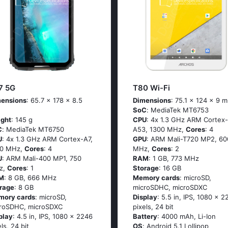
7 5G
T80 Wi-Fi
ensions
: 65.7 x 178 x 8.5
Dimensions
: 75.1 x 124 x 9 
SoC
: МеdiаТеk МТ6753
ght
: 145 g
CPU
: 4х 1.3 GНz АRМ Соrtех-
C
: МеdiаТеk МТ6750
А53, 1300 MHz,
Cores
: 4
U
: 4х 1.3 GНz АRМ Соrtех-А7,
GPU
: ARM Mali-T720 MP2, 60
00 MHz,
Cores
: 4
MHz,
Cores
: 2
U
: ARM Mali-400 MP1, 750
RAM
: 1 GB, 773 MHz
z,
Cores
: 1
Storage
: 16 GB
M
: 8 GB, 666 MHz
Memory cards
: microSD,
rage
: 8 GB
microSDHC, microSDXC
mory cards
: microSD,
Display
: 5.5 in, IPS, 1080 x 2
roSDHC, microSDXC
pixels, 24 bit
play
: 4.5 in, IPS, 1080 x 2246
Battery
: 4000 mAh, Li-Ion
els, 24 bit
OS
: Аndrоid 5.1 Lоlliрор