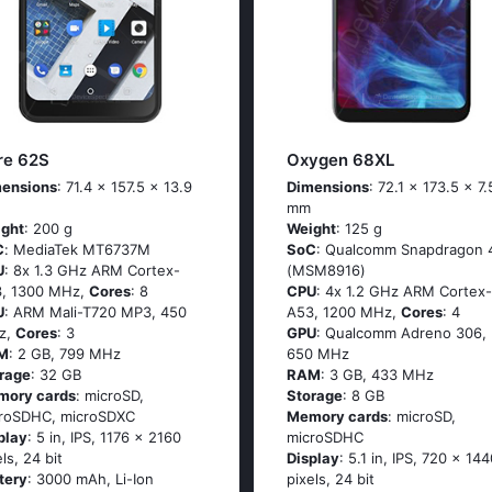
re 62S
Oxygen 68XL
ensions
: 71.4 x 157.5 x 13.9
Dimensions
: 72.1 x 173.5 x 7.
mm
ght
: 200 g
Weight
: 125 g
C
: МеdiаТеk МТ6737М
SoC
: Quаlсоmm Snарdrаgоn 
U
: 8х 1.3 GНz АRМ Соrtех-
(МSМ8916)
, 1300 MHz,
Cores
: 8
CPU
: 4х 1.2 GНz АRМ Соrtех-
U
: ARM Mali-T720 MP3, 450
А53, 1200 MHz,
Cores
: 4
z,
Cores
: 3
GPU
: Qualcomm Adreno 306,
M
: 2 GB, 799 MHz
650 MHz
rage
: 32 GB
RAM
: 3 GB, 433 MHz
mory cards
: microSD,
Storage
: 8 GB
roSDHC, microSDXC
Memory cards
: microSD,
play
: 5 in, IPS, 1176 x 2160
microSDHC
els, 24 bit
Display
: 5.1 in, IPS, 720 x 144
tery
: 3000 mAh, Li-Ion
pixels, 24 bit