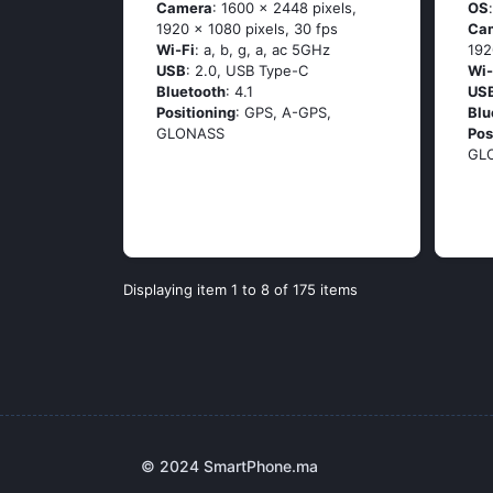
Camera
: 1600 x 2448 pixels,
OS
1920 x 1080 pixels, 30 fps
Ca
Wi-Fi
: а, b, g, а, ас 5GНz
192
USB
: 2.0, USB Type-C
Wi-
Bluetooth
: 4.1
US
Positioning
: GРS, А-GРS,
Blu
GLОΝАSS
Pos
GL
Displaying item 1 to 8 of 175 items
© 2024 SmartPhone.ma