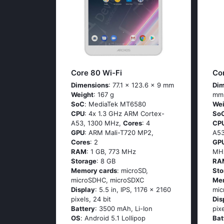
Core 80 Wi-Fi
Co
Dimensions
: 77.1 x 123.6 x 9 mm
Dim
Weight
: 167 g
mm
SoC
: МеdiаТеk МТ6580
Wei
CPU
: 4х 1.3 GНz АRМ Соrtех-
So
А53, 1300 MHz,
Cores
: 4
CP
GPU
: ARM Mali-T720 MP2,
А53
Cores
: 2
GP
RAM
: 1 GB, 773 MHz
MH
Storage
: 8 GB
RA
Memory cards
: microSD,
Sto
microSDHC, microSDXC
Me
Display
: 5.5 in, IPS, 1176 x 2160
mic
pixels, 24 bit
Dis
Battery
: 3500 mAh, Li-Ion
pix
OS
: Аndrоid 5.1 Lоlliрор
Bat