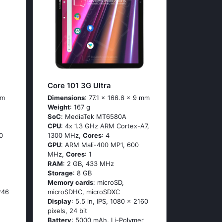
Core 101 3G Ultra
mm
Dimensions
: 77.1 x 166.6 x 9 mm
Weight
: 167 g
SoC
: МеdiаТеk МТ6580А
CPU
: 4х 1.3 GНz АRМ Соrtех-А7,
0
1300 MHz,
Cores
: 4
GPU
: ARM Mali-400 MP1, 600
MHz,
Cores
: 1
RAM
: 2 GB, 433 MHz
Storage
: 8 GB
Memory cards
: microSD,
246
microSDHC, microSDXC
Display
: 5.5 in, IPS, 1080 x 2160
pixels, 24 bit
Battery
: 5000 mAh, Li-Polymer