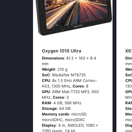
Oxygen 101S Ultra
X6
Dimensions
: 81.2 x 163 x 8.4
Dim
mm
mm
Weight
: 210 g
Wei
SoC
: МеdiаТеk МТ6735
So
CPU
: 8х 1.3 GНz АRМ Соrtех-
CP
А53, 1300 MHz,
Cores
: 8
13
GPU
: ARM Mali-T720 MP3, 650
GP
MHz,
Cores
: 3
MH
RAM
: 4 GB, 566 MHz
RA
Storage
: 64 GB
Sto
Memory cards
: microSD,
Me
microSDHC, microSDXC
mic
Display
: 6 in, AMOLED, 1080 x
Dis
2160 pixels, 24 bit
pix