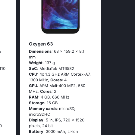
Oxygen 63
5
Dimensions
: 68 x 159.2 x 8.1
mm
Weight
: 137 g
410
SoC
: МеdiаТеk МТ6582
CPU
: 4х 1.3 GНz АRМ Соrtех-А7,
1300 MHz,
Cores
: 4
GPU
: ARM Mali-400 MP2, 550
MHz,
Cores
: 2
RAM
: 4 GB, 666 MHz
Storage
: 16 GB
Memory cards
: microSD,
microSDHC
Display
: 5 in, IPS, 720 x 1520
0
pixels, 24 bit
Battery
: 3000 mAh, Li-Ion