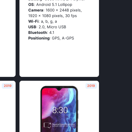
OS
: Аndrоid 5.1 Lоlliрор
Camera
: 1600 x 2448 pixels,
1920 x 1080 pixels, 30 fps
Wi-Fi
: а, b, g, а
USB
: 2.0, Micro USB
Bluetooth
: 4.1
Positioning
: GРS, А-GРS
2019
2019