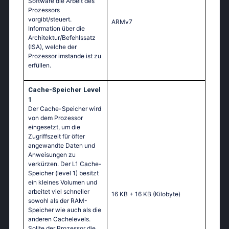
Software die Arbeit des
Prozessors
vorgibt/steuert.
ARMv7
Information über die
Architektur/Befehlssatz
(ISA), welche der
Prozessor imstande ist zu
erfüllen.
Cache-Speicher Level
1
Der Cache-Speicher wird
von dem Prozessor
eingesetzt, um die
Zugriffszeit für öfter
angewandte Daten und
Anweisungen zu
verkürzen. Der L1 Cache-
Speicher (level 1) besitzt
ein kleines Volumen und
arbeitet viel schneller
16 KB + 16 KB
(Kilobyte)
sowohl als der RAM-
Speicher wie auch als die
anderen Cachelevels.
Sollte der Prozessor die