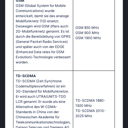
GSM
GSM (Global System for Mobile
Communications) wurde
entwickelt, damit sie das analoge
Mobilfunknetz (1G) ersetzt.
Deswegen wird GSM öfters auch
GSМ 850 МНz
2G-Mobilfunknetz genannt. Es ist
GSМ 900 МНz
durch die Bereitstellung von GPRS
GSМ 1900 МНz
(General Packet Radio Services)
und später auch von der EDGE
(Enhanced Data rates for GSM
Evolution)-Technologie verbessert
worden.
TD-SCDMA
TD-SCDMA (Zeit Synchrone
Codemultiplexverfahren) ist ein
3G-Standard für Mobilfunknetze.
Er wird auch UTRA/UMTS-TDD
TD-SCDMA 1880-
LCR genannt. Er wurde als eine
1920 MHz
Alternative des W-CDMA-
TD-SCDMA 2010-
Standards in China von der
2025 MHz
Chinesischen Akademie für
Telekommunikationstechnologien,
Datang Telecom und Siemens AG