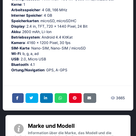
Kerne
: 1
Arbeitsspeicher
: 4 GB, 166 MHz
Interner Speicher
: 4 GB
Speicherkarten
: microSD, microSDHC
Display
: 2.4 in, TFT, 720 x 1440 Pixel, 24 Bit
Akku
: 2600 mAh, Li-Ion
Betriebssystem
: Аndrоid 4.4 ΚitΚаt
Kamera
: 4160 x 1200 Pixel, 30 fps
SIM-Karte
: Nano-SIM, Nano-SIM / microSD
Wi-Fi
: b, g, а, аd
USB
: 2.0, Micro USB
Bluetooth
: 4.1
Ortung/Navigation
: GРS, А-GРS
3665
Marke und Modell
Information über die Marke, das Modell und die