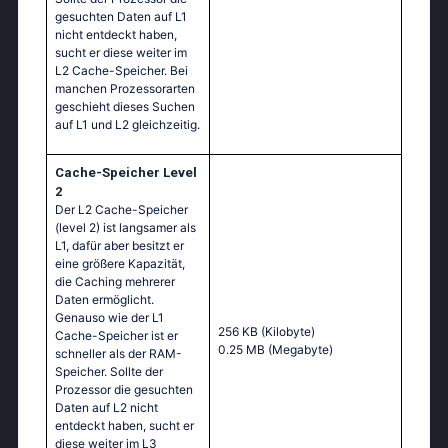
gesuchten Daten auf L1
nicht entdeckt haben,
sucht er diese weiter im
L2 Cache-Speicher. Bei
manchen Prozessorarten
geschieht dieses Suchen
auf L1 und L2 gleichzeitig.
Cache-Speicher Level
2
Der L2 Cache-Speicher
(level 2) ist langsamer als
L1, dafür aber besitzt er
eine größere Kapazität,
die Caching mehrerer
Daten ermöglicht.
Genauso wie der L1
256 KB
(Kilobyte)
Cache-Speicher ist er
0.25 MB
(Megabyte)
schneller als der RAM-
Speicher. Sollte der
Prozessor die gesuchten
Daten auf L2 nicht
entdeckt haben, sucht er
diese weiter im L3