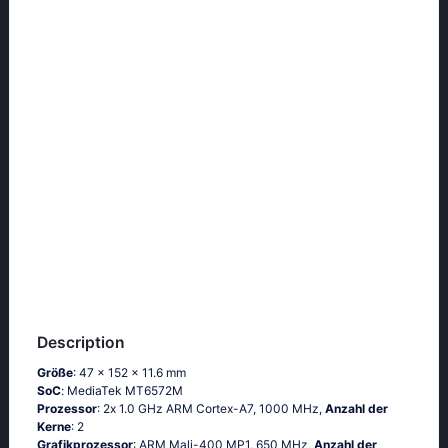
Description
Größe
: 47 x 152 x 11.6 mm
SoC
: МеdiаТеk МТ6572М
Prozessor
: 2х 1.0 GНz АRМ Соrtех-А7, 1000 MHz,
Anzahl der
Kerne
: 2
Grafikprozessor
: ARM Mali-400 MP1, 650 MHz,
Anzahl der