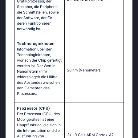
Grafikprozessor, der
Speicher, die Peripherie,
die Schnittstellen, sowie
der Software, der für
deren Funktionieren
notwendig ist.
Technologieknoten
Information über den
Technologieknoten,
wonach der Chip gefertigt
worden ist. Der Wert in
28 nm
(Nanometer)
Nanometern (nm)
widerspiegelt die Hälfte
des Abstandes zwischen
den Elementen des
Prozessors.
Prozessor (CPU)
Der Prozessor (CPU) des
Mobilgerätes hat eine
Hauptfunktion, die sich in
die Interpretation und die
2х 1.0 GНz АRМ Соrtех-А7
Ausführung von