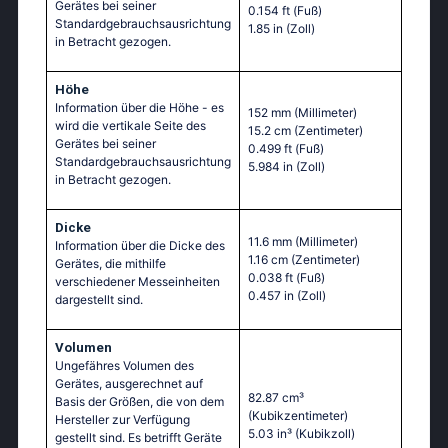
Gerätes bei seiner
0.154 ft
(Fuß)
Standardgebrauchsausrichtung
1.85 in
(Zoll)
in Betracht gezogen.
Höhe
Information über die Höhe - es
152 mm
(Millimeter)
wird die vertikale Seite des
15.2 cm
(Zentimeter)
Gerätes bei seiner
0.499 ft
(Fuß)
Standardgebrauchsausrichtung
5.984 in
(Zoll)
in Betracht gezogen.
Dicke
11.6 mm
(Millimeter)
Information über die Dicke des
1.16 cm
(Zentimeter)
Gerätes, die mithilfe
0.038 ft
(Fuß)
verschiedener Messeinheiten
0.457 in
(Zoll)
dargestellt sind.
Volumen
Ungefähres Volumen des
Gerätes, ausgerechnet auf
82.87 cm³
Basis der Größen, die von dem
(Kubikzentimeter)
Hersteller zur Verfügung
5.03 in³
(Kubikzoll)
gestellt sind. Es betrifft Geräte