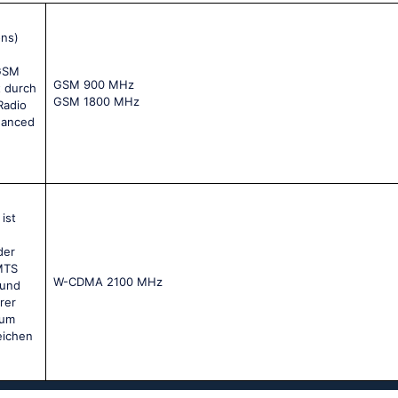
ons)
 GSM
GSМ 900 МНz
t durch
GSМ 1800 МНz
Radio
hanced
ist
der
MTS
W-CDMA 2100 MHz
 und
rer
zum
eichen