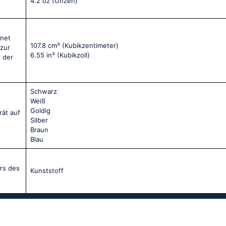
4.2 oz
(Unzen)
net
107.8 cm³
(Kubikzentimeter)
 zur
6.55 in³
(Kubikzoll)
t der
Schwarz
Weiß
Goldig
rät auf
Silber
Braun
Blau
ers des
Kunststoff