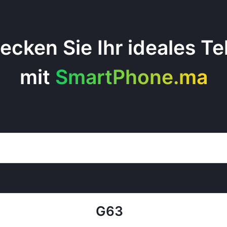
ecken Sie Ihr ideales Te
mit
SmartPhone.ma
G63