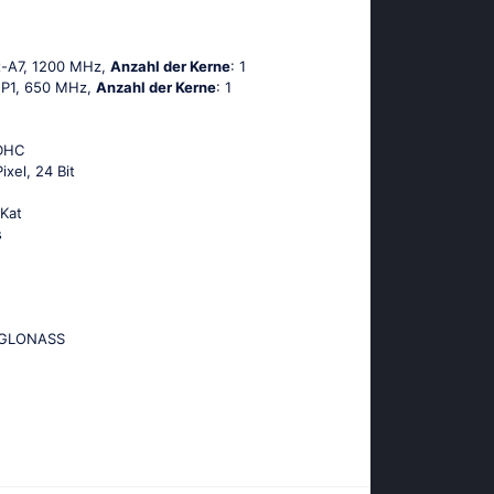
х-А7, 1200 MHz,
Anzahl der Kerne
: 1
MP1, 650 MHz,
Anzahl der Kerne
: 1
SDHC
ixel, 24 Bit
tΚаt
s
, GLОΝАSS