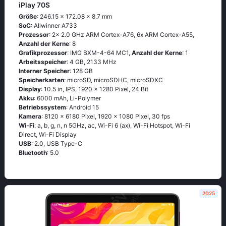
iPlay 70S
Größe
: 246.15 x 172.08 x 8.7 mm
SoC
: Allwinner A733
Prozessor
: 2x 2.0 GHz ARM Cortex-A76, 6x ARM Cortex-A55,
Anzahl der Kerne
: 8
Grafikprozessor
: IMG BXM-4-64 MC1,
Anzahl der Kerne
: 1
Arbeitsspeicher
: 4 GB, 2133 MHz
Interner Speicher
: 128 GB
Speicherkarten
: microSD, microSDHC, microSDXC
Display
: 10.5 in, IPS, 1920 x 1280 Pixel, 24 Bit
Akku
: 6000 mAh, Li-Polymer
Betriebssystem
: Android 15
Kamera
: 8120 x 6180 Pixel, 1920 x 1080 Pixel, 30 fps
Wi-Fi
: a, b, g, n, n 5GHz, ac, Wi-Fi 6 (ax), Wi-Fi Hotspot, Wi-Fi
Direct, Wi-Fi Display
USB
: 2.0, USB Type-C
Bluetooth
: 5.0
2025