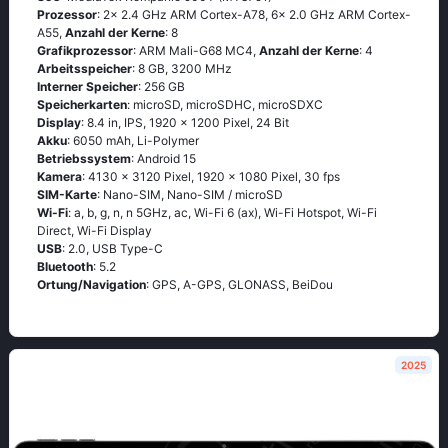
Prozessor
: 2x 2.4 GHz ARM Cortex-A78, 6x 2.0 GHz ARM Cortex-
A55,
Anzahl der Kerne
: 8
Grafikprozessor
: ARM Mali-G68 MC4,
Anzahl der Kerne
: 4
Arbeitsspeicher
: 8 GB, 3200 MHz
Interner Speicher
: 256 GB
Speicherkarten
: microSD, microSDHC, microSDXC
Display
: 8.4 in, IPS, 1920 x 1200 Pixel, 24 Bit
Akku
: 6050 mAh, Li-Polymer
Betriebssystem
: Android 15
Kamera
: 4130 x 3120 Pixel, 1920 x 1080 Pixel, 30 fps
SIM-Karte
: Nano-SIM, Nano-SIM / microSD
Wi-Fi
: a, b, g, n, n 5GHz, ac, Wi-Fi 6 (ax), Wi-Fi Hotspot, Wi-Fi
Direct, Wi-Fi Display
USB
: 2.0, USB Type-C
Bluetooth
: 5.2
Ortung/Navigation
: GPS, A-GPS, GLONASS, BeiDou
2025