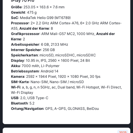
iPlay 70 Pro
Größe
: 253.05 x 163.6 x 7.6 mm
Gewicht
: 475 g
SoC
: MediaTek Helio G99 (MT6789)
Prozessor
: 2x 2.2 GHz ARM Cortex-A76, 6x 2.0 GHz ARM Cortex-
A55,
Anzahl der Kerne
: 8
Grafikprozessor
: ARM Mali-G57 MC2, 1000 MHz,
Anzahl der
Kerne
: 2
Arbeitsspeicher
: 6 GB, 2133 MHz
Interner Speicher
: 256 GB
Speicherkarten
: microSD, microSDHC, microSDXC
Display
: 10.95 in, IPS, 2560 x 1600 Pixel, 24 Bit
Akku
: 7000 mAh, Li-Polymer
Betriebssystem
: Android 14
Kamera
: 2592 x 1944 Pixel, 1920 x 1080 Pixel, 30 fps
SIM-Karte
: Nano-SIM, Nano-SIM / microSD
Wi-Fi
: a, b, g, n, n 5GHz, ac, Dual band, Wi-Fi Hotspot, Wi-Fi Direct,
Wi-Fi Display
USB
: 2.0, USB Type-C
Bluetooth
: 5.2
Ortung/Navigation
: GPS, A-GPS, GLONASS, BeiDou
2025