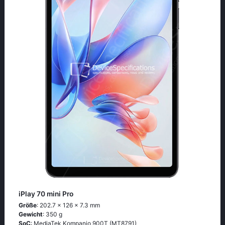
iPlay 70 mini Pro
Größe
: 202.7 x 126 x 7.3 mm
Gewicht
: 350 g
SoC
: MediaTek Kompanio 900T (MT8791)