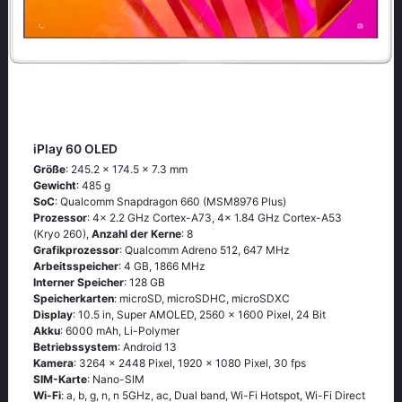
iPlay 60 OLED
Größe
: 245.2 x 174.5 x 7.3 mm
Gewicht
: 485 g
SoC
: Qualcomm Snapdragon 660 (MSM8976 Plus)
Prozessor
: 4x 2.2 GHz Cortex-A73, 4x 1.84 GHz Cortex-A53
(Kryo 260),
Anzahl der Kerne
: 8
Grafikprozessor
: Qualcomm Adreno 512, 647 MHz
Arbeitsspeicher
: 4 GB, 1866 MHz
Interner Speicher
: 128 GB
Speicherkarten
: microSD, microSDHC, microSDXC
Display
: 10.5 in, Super AMOLED, 2560 x 1600 Pixel, 24 Bit
Akku
: 6000 mAh, Li-Polymer
Betriebssystem
: Android 13
Kamera
: 3264 x 2448 Pixel, 1920 x 1080 Pixel, 30 fps
SIM-Karte
: Nano-SIM
Wi-Fi
: a, b, g, n, n 5GHz, ac, Dual band, Wi-Fi Hotspot, Wi-Fi Direct