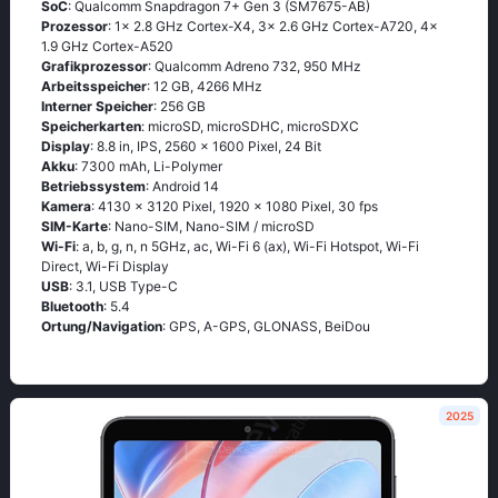
SoC
: Qualcomm Snapdragon 7+ Gen 3 (SM7675-AB)
Prozessor
: 1x 2.8 GHz Cortex-X4, 3x 2.6 GHz Cortex-A720, 4x
1.9 GHz Cortex-A520
Grafikprozessor
: Qualcomm Adreno 732, 950 MHz
Arbeitsspeicher
: 12 GB, 4266 MHz
Interner Speicher
: 256 GB
Speicherkarten
: microSD, microSDHC, microSDXC
Display
: 8.8 in, IPS, 2560 x 1600 Pixel, 24 Bit
Akku
: 7300 mAh, Li-Polymer
Betriebssystem
: Android 14
Kamera
: 4130 x 3120 Pixel, 1920 x 1080 Pixel, 30 fps
SIM-Karte
: Nano-SIM, Nano-SIM / microSD
Wi-Fi
: a, b, g, n, n 5GHz, ac, Wi-Fi 6 (ax), Wi-Fi Hotspot, Wi-Fi
Direct, Wi-Fi Display
USB
: 3.1, USB Type-C
Bluetooth
: 5.4
Ortung/Navigation
: GPS, A-GPS, GLONASS, BeiDou
2025