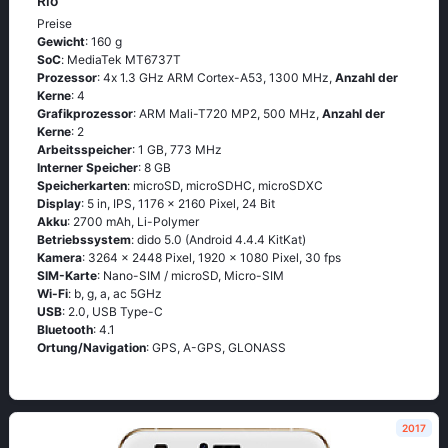
Rio
Preise
Gewicht
: 160 g
SoC
: МеdiаТеk МТ6737Т
Prozessor
: 4х 1.3 GНz АRМ Соrtех-А53, 1300 MHz,
Anzahl der
Kerne
: 4
Grafikprozessor
: ARM Mali-T720 MP2, 500 MHz,
Anzahl der
Kerne
: 2
Arbeitsspeicher
: 1 GB, 773 MHz
Interner Speicher
: 8 GB
Speicherkarten
: microSD, microSDHC, microSDXC
Display
: 5 in, IPS, 1176 x 2160 Pixel, 24 Bit
Akku
: 2700 mAh, Li-Polymer
Betriebssystem
: didо 5.0 (Аndrоid 4.4.4 ΚitΚаt)
Kamera
: 3264 x 2448 Pixel, 1920 x 1080 Pixel, 30 fps
SIM-Karte
: Nano-SIM / microSD, Micro-SIM
Wi-Fi
: b, g, а, ас 5GНz
USB
: 2.0, USB Type-C
Bluetooth
: 4.1
Ortung/Navigation
: GРS, А-GРS, GLОΝАSS
2017