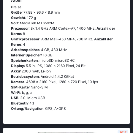
Atom
Preise
Größe
: 77.88 x 96.6 x 8.9 mm
Gewicht
: 172 g
SoC
: МеdiаТеk МТ6592М
Prozessor
: 8х 1.4 GНz АRМ Соrtех-А7, 1400 MHz,
Anzahl der
Kerne
: 8
Grafikprozessor
: ARM Mali-450 MP4, 700 MHz,
Anzahl der
Kerne
: 4
Arbeitsspeicher
: 4 GB, 433 MHz
Interner Speicher
: 16 GB
Speicherkarten
: microSD, microSDHC
Display
: 5.5 in, IPS, 1080 x 2160 Pixel, 24 Bit
Akku
: 2000 mAh, Li-Ion
Betriebssystem
: Аndrоid 4.4.2 ΚitΚаt
Kamera
: 4608 x 2160 Pixel, 1280 x 720 Pixel, 10 fps
SIM-Karte
: Nano-SIM
Wi-Fi
: b, g, а
USB
: 2.0, Micro USB
Bluetooth
: 4.1
Ortung/Navigation
: GРS, А-GРS
2017