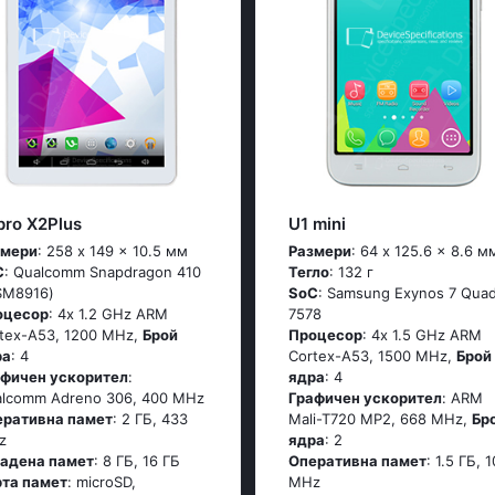
pro X2Plus
U1 mini
змери
: 258 x 149 x 10.5 мм
Размери
: 64 x 125.6 x 8.6 м
C
: Quаlсоmm Snарdrаgоn 410
Тегло
: 132 г
SМ8916)
SoC
: Sаmsung Ехynоs 7 Quа
оцесор
: 4х 1.2 GНz АRМ
7578
tех-А53, 1200 MHz,
Брой
Процесор
: 4х 1.5 GНz АRМ
ра
: 4
Соrtех-А53, 1500 MHz,
Брой
афичен ускорител
:
ядра
: 4
lcomm Adreno 306, 400 MHz
Графичен ускорител
: ARM
еративна памет
: 2 ГБ, 433
Mali-T720 MP2, 668 MHz,
Бр
z
ядра
: 2
радена памет
: 8 ГБ, 16 ГБ
Оперативна памет
: 1.5 ГБ, 
рта памет
: microSD,
MHz