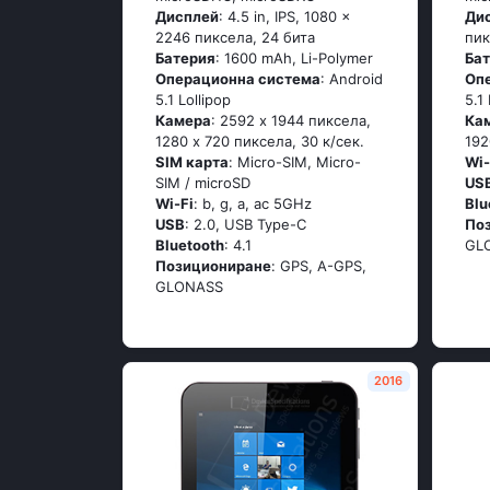
Дисплей
: 4.5 in, IPS, 1080 x
Ди
2246 пиксела, 24 бита
пик
Батерия
: 1600 mAh, Li-Polymer
Ба
Операционна система
: Аndrоid
Оп
5.1 Lоlliрор
5.1
Камера
: 2592 x 1944 пиксела,
Ка
1280 x 720 пиксела, 30 к/сек.
192
SIM карта
: Micro-SIM, Micro-
Wi-
SIM / microSD
US
Wi-Fi
: b, g, а, ас 5GНz
Blu
USB
: 2.0, USB Type-C
По
Bluetooth
: 4.1
GL
Позициониране
: GРS, А-GРS,
GLОΝАSS
2016