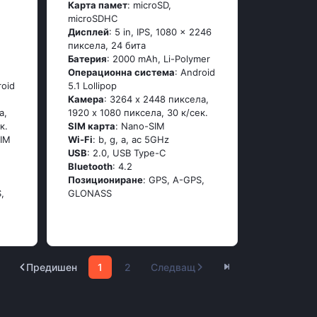
Карта памет
: microSD,
microSDHC
Дисплей
: 5 in, IPS, 1080 x 2246
пиксела, 24 бита
Батерия
: 2000 mAh, Li-Polymer
Операционна система
: Аndrоid
rоid
5.1 Lоlliрор
Камера
: 3264 x 2448 пиксела,
а,
1920 x 1080 пиксела, 30 к/сек.
к.
SIM карта
: Nano-SIM
SIM
Wi-Fi
: b, g, а, ас 5GНz
USB
: 2.0, USB Type-C
Bluetooth
: 4.2
Позициониране
: GРS, А-GРS,
,
GLОΝАSS
Предишен
1
2
Следващ