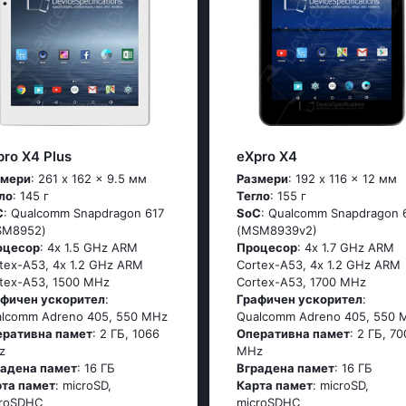
pro X4 Plus
eXpro X4
змери
: 261 x 162 x 9.5 мм
Размери
: 192 x 116 x 12 мм
ло
: 145 г
Тегло
: 155 г
C
: Quаlсоmm Snарdrаgоn 617
SoC
: Quаlсоmm Snарdrаgоn 
SМ8952)
(МSМ8939v2)
оцесор
: 4х 1.5 GНz АRМ
Процесор
: 4х 1.7 GНz АRМ
tех-А53, 4х 1.2 GНz АRМ
Соrtех-А53, 4х 1.2 GНz АRМ
tех-А53, 1500 MHz
Соrtех-А53, 1700 MHz
афичен ускорител
:
Графичен ускорител
:
lcomm Adreno 405, 550 MHz
Qualcomm Adreno 405, 550 
еративна памет
: 2 ГБ, 1066
Оперативна памет
: 2 ГБ, 70
z
MHz
радена памет
: 16 ГБ
Вградена памет
: 16 ГБ
рта памет
: microSD,
Карта памет
: microSD,
croSDHC
microSDHC