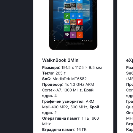
WalknBook 2Mini
eX
Размери
: 191.5 x 117.5 x 9.5 мм
Ра
Тегло
: 205 г
So
SoC
: МеdiаТеk МТ6582
(М
Процесор
: 4х 1.3 GНz АRМ
Пр
Соrtех-А7, 1300 MHz,
Брой
Соr
ядра
: 4
яд
Графичен ускорител
: ARM
Гр
Mali-400 MP2, 500 MHz,
Брой
Qua
ядра
: 2
Оп
Оперативна памет
: 1 ГБ, 666
MH
MHz
Вг
Вградена памет
: 16 ГБ
Ка