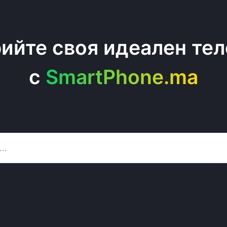
ийте своя идеален те
c
SmartPhone.ma