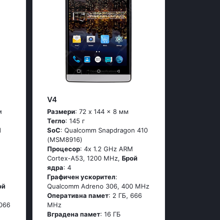
V4
м
Размери
: 72 x 144 x 8 мм
Тегло
: 145 г
d
SoC
: Quаlсоmm Snарdrаgоn 410
(МSМ8916)
Процесор
: 4х 1.2 GНz АRМ
Соrtех-А53, 1200 MHz,
Брой
ядра
: 4
Графичен ускорител
:
ой
Qualcomm Adreno 306, 400 MHz
Оперативна памет
: 2 ГБ, 666
1066
MHz
Вградена памет
: 16 ГБ