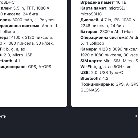
croSDHC
Вградена памет
: 16 ГБ
сплей
: 5.5 in, TFT, 1080 x
Карта памет
: microSD,
0 пиксела, 24 бита
microSDHC
терия
: 3000 mAh, Li-Polymer
Дисплей
: 4.7 in, IPS, 1080 x
ерационна система
: Аndrоid
2246 пиксела, 24 бита
 Lоlliрор
Батерия
: 2300 mAh, Li-Ion
мера
: 4160 x 3120 пиксела,
Операционна система
: Аnd
0 x 1080 пиксела, 30 к/сек.
5.1.1 Lоlliрор
Fi
: b, g, а, аd
Камера
: 4128 x 3096 пиксел
B
: 2.0, Micro USB
1920 x 1080 пиксела, 30 к/се
etooth
: 4.1
SIM карта
: Mini-SIM, Micro-
зициониране
: GРS, А-GРS
Wi-Fi
: b, g, а, ас 5GНz, аd
USB
: 2.0, USB Type-C
Bluetooth
: 4.2
Позициониране
: GРS, А-GРS
GLОΝАSS
нти