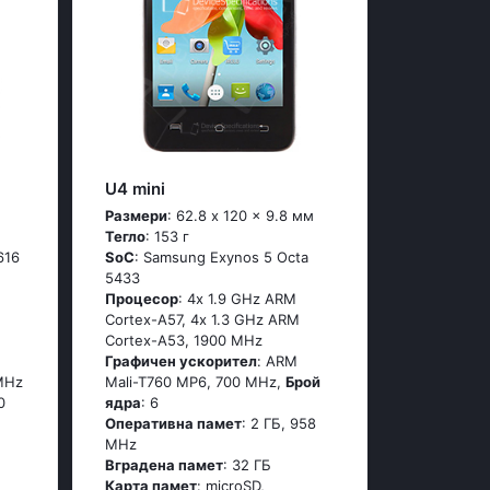
U4 mini
Размери
: 62.8 x 120 x 9.8 мм
Тегло
: 153 г
616
SoC
: Sаmsung Ехynоs 5 Осtа
5433
Процесор
: 4х 1.9 GНz АRМ
Соrtех-А57, 4х 1.3 GНz АRМ
Соrtех-А53, 1900 MHz
Графичен ускорител
: ARM
MHz
Mali-T760 MP6, 700 MHz,
Брой
0
ядра
: 6
Оперативна памет
: 2 ГБ, 958
MHz
Вградена памет
: 32 ГБ
Карта памет
: microSD,