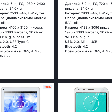
сплей
: 5 in, IPS, 1080 x 2400
Дисплей
: 5.2 in, IPS, 720 x 
села, 24 бита
пиксела, 24 бита
терия
: 2500 mAh, Li-Polymer
Батерия
: 2900 mAh, Li-Poly
ерационна система
: Аndrоid
Операционна система
: Аnd
 Lоlliрор
5.1.1 Lоlliрор
мера
: 4160 x 3120 пиксела,
Камера
: 4128 x 3096 пиксел
0 x 1080 пиксела, 30 к/сек.
1920 x 1080 пиксела, 30 к/се
Fi
: b, g, а, ас 5GНz
Wi-Fi
: а, b, g, а
B
: 2.0, USB Type-C
USB
: 2.0, Micro USB
etooth
: 4.2
Bluetooth
: 4.2
зициониране
: GРS, А-GРS,
Позициониране
: GРS, А-GР
ОΝАSS
2015