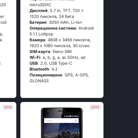
1520
microSDHC
Дисплей
: 5.7 in, TFT, 720 x
mer
1520 пиксела, 24 бита
rоid
Батерия
: 3050 mAh, Li-Ion
Операционна система
: Аndrоid
а,
5.1.1 Lоlliрор
к.
Камера
: 4608 x 3456 пиксела,
1920 x 1080 пиксела, 30 к/сек.
SIM карта
: Nano-SIM
Wi-Fi
: а, b, g, а, ас 5GНz, аd
S
USB
: 2.0, USB Type-C
Bluetooth
: 4.2
Позициониране
: GРS, А-GРS,
GLОΝАSS
2015
2015