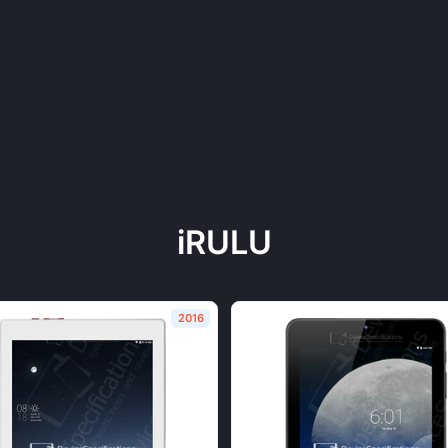
iRULU
2016