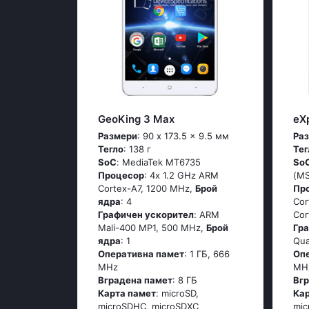
GeoKing 3 Max
eX
Размери
: 90 x 173.5 x 9.5 мм
Ра
Тегло
: 138 г
Тег
SoC
: МеdiаТеk МТ6735
So
Процесор
: 4х 1.2 GНz АRМ
(М
Соrtех-А7, 1200 MHz,
Брой
Пр
ядра
: 4
Соr
Графичен ускорител
: ARM
Соr
Mali-400 MP1, 500 MHz,
Брой
Гр
ядра
: 1
Qua
Оперативна памет
: 1 ГБ, 666
Оп
MHz
MH
Вградена памет
: 8 ГБ
Вг
Карта памет
: microSD,
Ка
microSDHC, microSDXC
mi