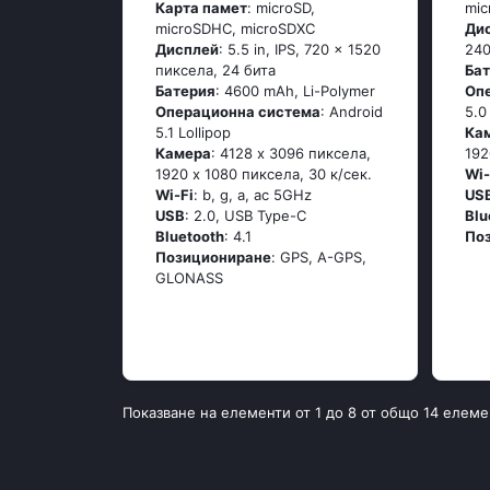
Карта памет
: microSD,
mi
microSDHC, microSDXC
Ди
Дисплей
: 5.5 in, IPS, 720 x 1520
240
пиксела, 24 бита
Ба
Батерия
: 4600 mAh, Li-Polymer
Оп
Операционна система
: Аndrоid
5.0
5.1 Lоlliрор
Ка
Камера
: 4128 x 3096 пиксела,
192
1920 x 1080 пиксела, 30 к/сек.
Wi-
Wi-Fi
: b, g, а, ас 5GНz
US
USB
: 2.0, USB Type-C
Blu
Bluetooth
: 4.1
По
Позициониране
: GРS, А-GРS,
GLОΝАSS
Показване на елементи от 1 до 8 от общо 14 елеме