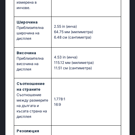
измерена в
инчове.
Широчина
2.55 in
(инча)
Приблизителна
64.75 мм
(милиметра)
широчина на
6.48 см
(сантиметра)
дисплея
Височина
4.53 in
(инча)
Приблизителна
115.12 мм
(милиметра)
височина на
11.51 см
(сантиметра)
дисплея
Съотношение
на страните
Съотношение
1.778:1
между размерите
16:9
на дългата и
късата страна на
дисплея
Резолюция