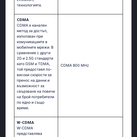
технологията.
CDMA
CDMA е канален
метод за достъп,
използван при
комуникациите в
мобилните мрежи. В
сравнение с други
2G и 2.5G стандарти
като GSM и TDMA,
CDMA 800 MHz
той предоставя по-
високи скорости за
пренос на данни и
възможност за
свързване на повече
на брой потребители
по едно и също
време.
W-CDMA
W-CDMA
представлява