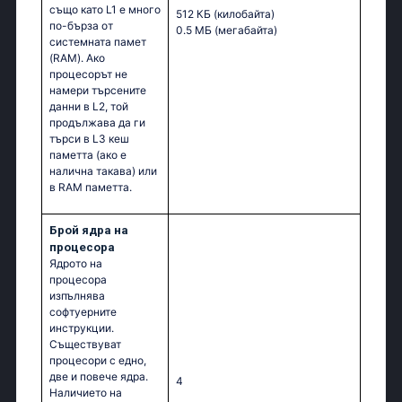
също като L1 е много
512 КБ
(килобайта)
по-бърза от
0.5 МБ
(мегабайта)
системната памет
(RAM). Ако
процесорът не
намери търсените
данни в L2, той
продължава да ги
търси в L3 кеш
паметта (ако е
налична такава) или
в RAM паметта.
Брой ядра на
процесора
Ядрото на
процесора
изпълнява
софтуерните
инструкции.
Съществуват
процесори с едно,
две и повече ядра.
4
Наличието на