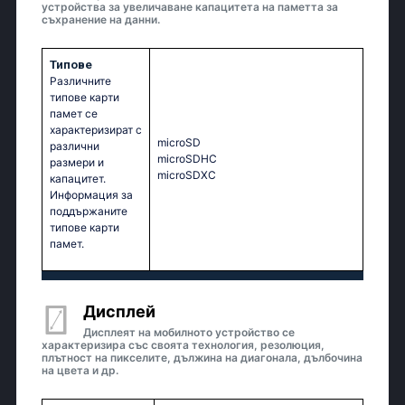
устройства за увеличаване капацитета на паметта за
съхранение на данни.
Типове
Различните
типове карти
памет се
характеризират с
microSD
различни
microSDHC
размери и
microSDXC
капацитет.
Информация за
поддържаните
типове карти
памет.
Дисплей
Дисплеят на мобилното устройство се
характеризира със своята технология, резолюция,
плътност на пикселите, дължина на диагонала, дълбочина
на цвета и др.