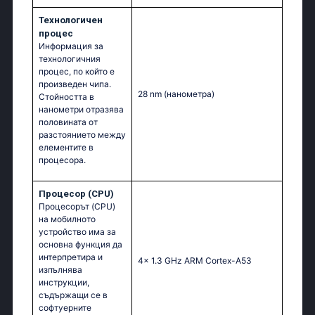
Технологичен
процес
Информация за
технологичния
процес, по който е
произведен чипа.
28 nm
(нанометра)
Стойността в
нанометри отразява
половината от
разстоянието между
елементите в
процесора.
Процесор (CPU)
Процесорът (CPU)
на мобилното
устройство има за
основна функция да
интерпретира и
4x 1.3 GHz ARM Cortex-A53
изпълнява
инструкции,
съдържащи се в
софтуерните