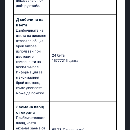
показвана с по-
добър детайл.
Дълбочина на
цвета
Дълбочината на
цвета на дисплея
отразява общия
брой битове,
използван при
24 бита
цветовите
16777216 цвята
компоненти на
всеки пиксел.
Информация за
максималния
брой цветове,
които дисплеят
може да покаже.
Заемана площ
от екрана
Приблизителната
площ, която
екранът заема от
68.33 %
(процента)