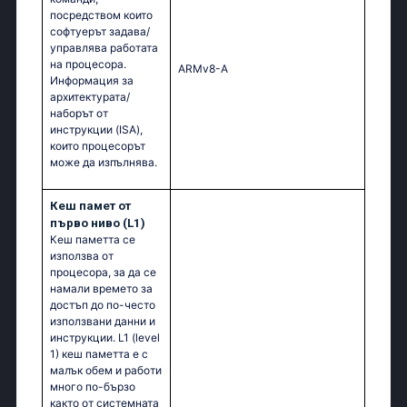
посредством които
софтуерът задава/
управлява работата
на процесора.
ARMv8-A
Информация за
архитектурата/
наборът от
инструкции (ISA),
които процесорът
може да изпълнява.
Кеш памет от
първо ниво (L1)
Кеш паметта се
използва от
процесора, за да се
намали времето за
достъп до по-често
използвани данни и
инструкции. L1 (level
1) кеш паметта e с
малък обем и работи
много по-бързо
както от системната