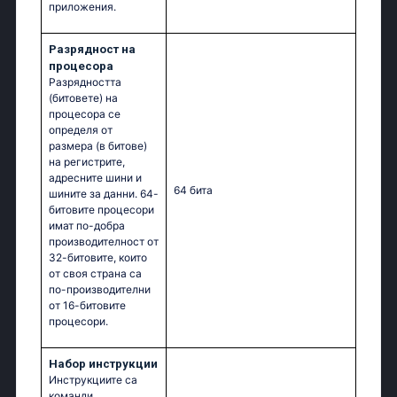
приложения.
Разрядност на
процесора
Разрядността
(битовете) на
процесора се
определя от
размера (в битове)
на регистрите,
адресните шини и
64 бита
шините за данни. 64-
битовите процесори
имат по-добра
производителност от
32-битовите, които
от своя страна са
по-производителни
от 16-битовите
процесори.
Набор инструкции
Инструкциите са
команди,