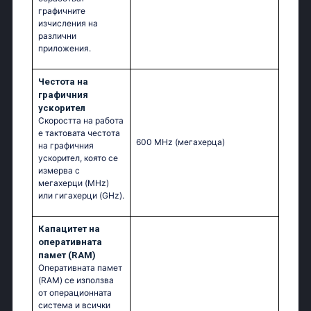
графичните
изчисления на
различни
приложения.
Честота на
графичния
ускорител
Скоростта на работа
е тактовата честота
600 MHz
(мегахерца)
на графичния
ускорител, която се
измерва с
мегахерци (MHz)
или гигахерци (GHz).
Капацитет на
оперативната
памет (RAM)
Оперативната памет
(RAM) се използва
от операционната
система и всички