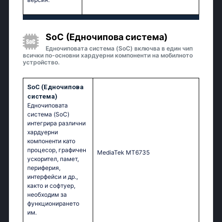
SoC (Едночипова система)
Едночиповата система (SoC) включва в един чип
всички по-основни хардуерни компоненти на мобилното
устройство.
SoC (Едночипова
система)
Едночиповата
система (SoC)
интегрира различни
хардуерни
компоненти като
процесор, графичен
MediaTek MT6735
ускорител, памет,
периферия,
интерфейси и др.,
както и софтуер,
необходим за
функционирането
им.