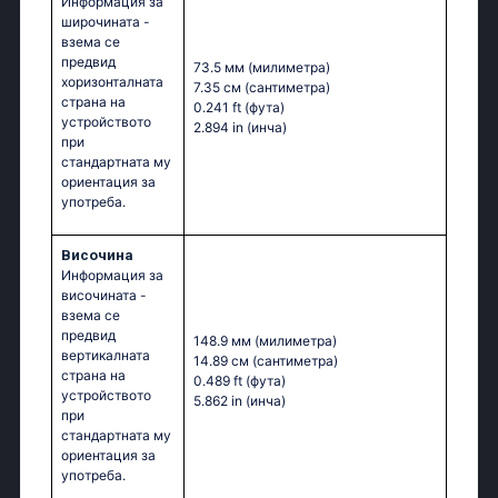
Информация за
широчината -
взема се
предвид
73.5 мм
(милиметра)
хоризонталната
7.35 см
(сантиметра)
страна на
0.241 ft
(фута)
устройството
2.894 in
(инча)
при
стандартната му
ориентация за
употреба.
Височина
Информация за
височината -
взема се
предвид
148.9 мм
(милиметра)
вертикалната
14.89 см
(сантиметра)
страна на
0.489 ft
(фута)
устройството
5.862 in
(инча)
при
стандартната му
ориентация за
употреба.