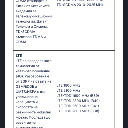
CDMA стандарта в
TD-SCDMA 2010-2025 MHz
Китай от Китайската
академия за
телекомуникационни
технологии, Датанг
Телеком и Сименс.
TD-SCDMA
съчетава TDMA и
CDMA.
LTE
LTE се определя като
технология от
четвърто поколение
(4G). Разработена е
от 3GPP на базата на
LTE 1800 MHz
GSM/EDGE и
LTE 2100 MHz
UMTS/HSPA с цел
LTE-TDD 1900 MHz (B39)
увеличаване
LTE-TDD 2300 MHz (B40)
капацитета и
LTE-TDD 2500 MHz (B41)
скоростта на
LTE-TDD 2600 MHz (B38)
безжичните мобилни
мрежи. Последващо
развитие на
технологията се