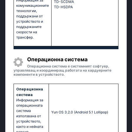
Информация за
TD-SCDMA
комуникационните
TD-HSDPA
технологии,
поддържани от
устройството и
поддържаните
скорости на
трансфер.
Операционна система
Операционна система е системният софтуер,
управляващ и координиращ работата на хардуерните
компоненти в устройството.
Операционна
система
Информация за
операционната
система
Yun OS 3.2.0 (Android 5.1 Lollipop)
използвана от
устройството,
както и нейната
версия.