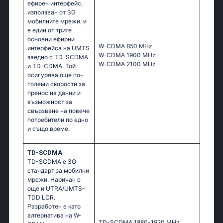
ефирен интерфейс,
използван от 3G
мобилните мрежи, и
е един от трите
основни ефирни
W-CDMA 850 MHz
интерфейса на UMTS
W-CDMA 1900 MHz
заедно с TD-SCDMA
W-CDMA 2100 MHz
и TD-CDMA. Той
осигурява още по-
големи скорости за
пренос на данни и
възможност за
свързване на повече
потребители по едно
и също време.
TD-SCDMA
TD-SCDMA е 3G
стандарт за мобилни
мрежи. Наричан е
още и UTRA/UMTS-
TDD LCR.
Разработен е като
алтернатива на W-
TD-SCDMA 1880-1920 MHz