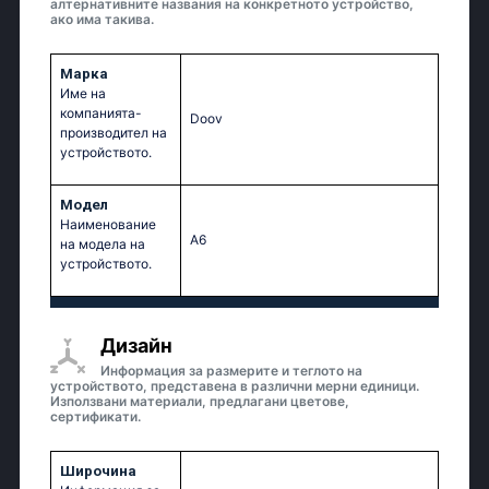
алтернативните названия на конкретното устройство,
ако има такива.
Марка
Име на
компанията-
Doov
производител на
устройството.
Модел
Наименование
A6
на модела на
устройството.
Дизайн
Информация за размерите и теглото на
устройството, представена в различни мерни единици.
Използвани материали, предлагани цветове,
сертификати.
Широчина