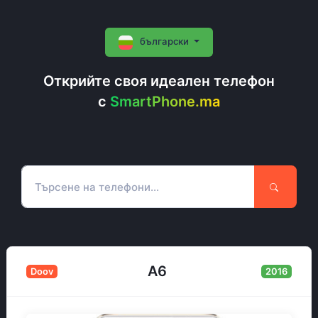
български
Открийте своя идеален телефон
c
SmartPhone.ma
A6
Doov
2016