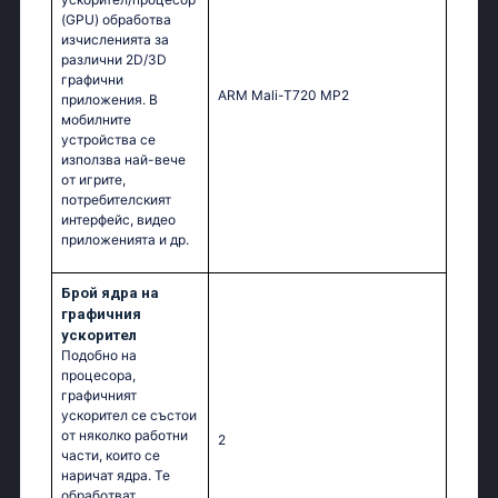
(GPU) обработва
изчисленията за
различни 2D/3D
графични
ARM Mali-T720 MP2
приложения. В
мобилните
устройства се
използва най-вече
от игрите,
потребителският
интерфейс, видео
приложенията и др.
Брой ядра на
графичния
ускорител
Подобно на
процесора,
графичният
ускорител се състои
от няколко работни
2
части, които се
наричат ядра. Те
обработват