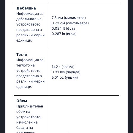
Дебелина
Информация за
7.3 мм
(милиметра)
дебелината на
0.73 см
(сантиметра)
устройството,
0.024 ft
(фута)
представена в
0.287 in
(инча)
различни мерни
единици.
Тегло
Информация за
теглото на
142 г
(грама)
устройството,
0.31 lbs
(паунда)
представена в
5.01 oz
(унции)
различни мерни
единици.
Обем
Приблизителен
обем на
устройството,
изчислен на
базата на
размерите,