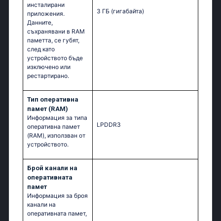
инсталирани
3 ГБ
(гигабайта)
приложения.
Данните,
съхранявани в RAM
паметта, се губят,
след като
устройството бъде
изключено или
рестартирано.
Тип оперативна
памет (RAM)
Информация за типа
LPDDR3
оперативна памет
(RAM), използван от
устройството.
Брой канали на
оперативната
памет
Информация за броя
канали на
оперативната памет,