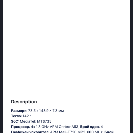
Description
Размери
: 73.5 x 148.9 x 7.3 мм
Тегло
: 142 г
SoC
: MediaTek MT6735
Процесор
: 4x 1.3 GHz ARM Cortex-A53,
Брой ядра
: 4
Графичен ускорител
: ARM Mali-T720 MP2, 600 MHz,
Брой