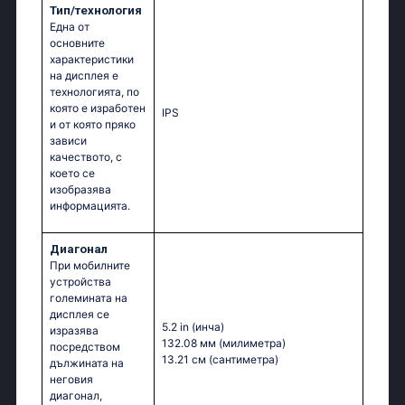
Тип/технология
Една от
основните
характеристики
на дисплея е
технологията, по
която е изработен
IPS
и от която пряко
зависи
качеството, с
което се
изобразява
информацията.
Диагонал
При мобилните
устройства
големината на
дисплея се
5.2 in
(инча)
изразява
132.08 мм
(милиметра)
посредством
13.21 см
(сантиметра)
дължината на
неговия
диагонал,