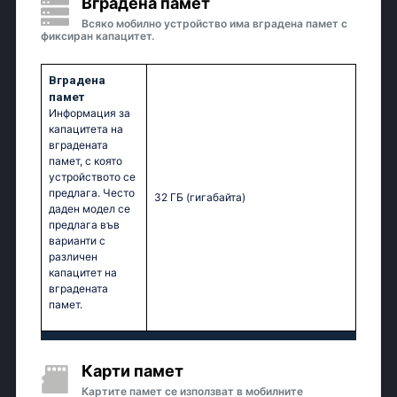
Вградена памет
Всяко мобилно устройство има вградена памет с
фиксиран капацитет.
Вградена
памет
Информация за
капацитета на
вградената
памет, с която
устройството се
предлага. Често
32 ГБ
(гигабайта)
даден модел се
предлага във
варианти с
различен
капацитет на
вградената
памет.
Карти памет
Картите памет се използват в мобилните