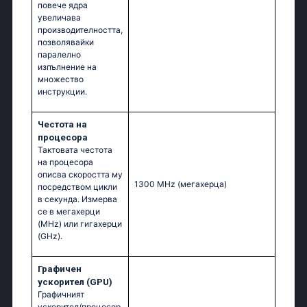
повече ядра
увеличава
производителността,
позволявайки
паралелно
изпълнение на
множество
инструкции.
Честота на
процесора
Тактовата честота
на процесора
описва скоростта му
1300 MHz
(мегахерца)
посредством цикли
в секунда. Измерва
се в мегахерци
(MHz) или гигахерци
(GHz).
Графичен
ускорител (GPU)
Графичният
ускорител/процесор