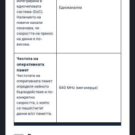
интегрирани в
едночиповата
Едноканална
система (SoC).
Наличието на
повече канали
означава, че
скоростта на пренос
на данни е по-
висока.
Честота на
оперативната
памет
Честотата на
оперативната памет
определя нейното
640 MHz
(мегахерца)
бързодействие и по-
конкретно
скоростта, с която
се пишат/четат
данни в/от паметта.