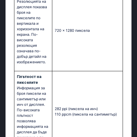
Резолюцията на
дисплея показва
броя на
пикселите по
вертикала и
хоризонтала на
720 x 1280 пиксела
екрана. По-
високата
резолюция
означава по-
добър детайл на
изображението.
Плътност на
пикселите
Информация за
броя пиксели на
сантиметър или
инч от дисплея.
282 ppi
(пиксела на инч)
По-високата
110 ppcm
(пиксела на сантиметър)
плътност
позволява
информацията на
дисплея да бъде