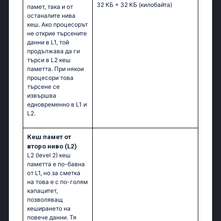
32 КБ + 32 КБ
(килобайта)
памет, така и от
останалите нива
кеш. Ако процесорът
не открие търсените
данни в L1, той
продължава да ги
търси в L2 кеш
паметта. При някои
процесори това
търсене се
извършва
едновременно в L1 и
L2.
Кеш памет от
второ ниво (L2)
L2 (level 2) кеш
паметта е по-бавна
от L1, но за сметка
на това е с по-голям
капацитет,
позволяващ
кеширането на
повече данни. Тя