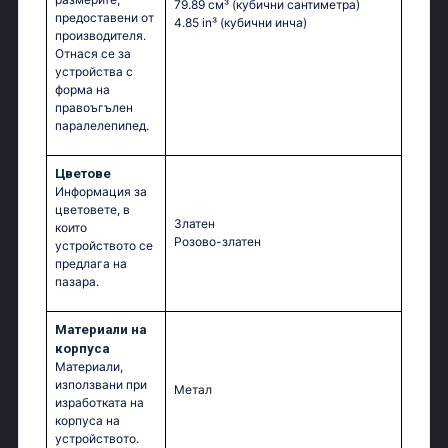
79.89 см³
(кубични сантиметра)
предоставени от
4.85 in³
(кубични инча)
производителя.
Отнася се за
устройства с
форма на
правоъгълен
паралелепипед.
Цветове
Информация за
цветовете, в
Златен
които
Розово-златен
устройството се
предлага на
пазара.
Материали на
корпуса
Материали,
използвани при
Метал
изработката на
корпуса на
устройството.