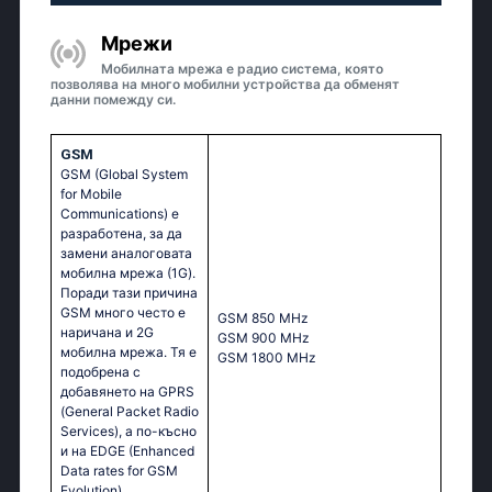
Мрежи
Мобилната мрежа е радио система, която
позволява на много мобилни устройства да обменят
данни помежду си.
GSM
GSM (Global System
for Mobile
Communications) е
разработена, за да
замени аналоговата
мобилна мрежа (1G).
Поради тази причина
GSM много често е
GSM 850 MHz
наричана и 2G
GSM 900 MHz
мобилна мрежа. Тя е
GSM 1800 MHz
подобрена с
добавянето на GPRS
(General Packet Radio
Services), а по-късно
и на EDGE (Enhanced
Data rates for GSM
Evolution)