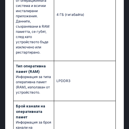
от операционната
система и всички
инсталирани
4 ГБ
(гигабайта)
приложения.
Данните,
съхранявани в RAM
паметта, се губят,
след като
устройството бъде
изключено или
рестартирано.
Тип оперативна
памет (RAM)
Информация за типа
LPDDR3
оперативна памет
(RAM), използван от
устройството.
Брой канали на
оперативната
памет
Информация за броя
канали на