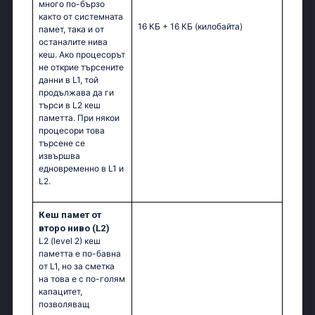
много по-бързо
както от системната
16 КБ + 16 КБ
(килобайта)
памет, така и от
останалите нива
кеш. Ако процесорът
не открие търсените
данни в L1, той
продължава да ги
търси в L2 кеш
паметта. При някои
процесори това
търсене се
извършва
едновременно в L1 и
L2.
Кеш памет от
второ ниво (L2)
L2 (level 2) кеш
паметта е по-бавна
от L1, но за сметка
на това е с по-голям
капацитет,
позволяващ