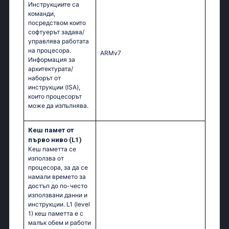
Инструкциите са
команди,
посредством които
софтуерът задава/
управлява работата
на процесора.
ARMv7
Информация за
архитектурата/
наборът от
инструкции (ISA),
които процесорът
може да изпълнява.
Кеш памет от
първо ниво (L1)
Кеш паметта се
използва от
процесора, за да се
намали времето за
достъп до по-често
използвани данни и
инструкции. L1 (level
1) кеш паметта e с
малък обем и работи