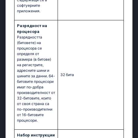
софтуерните
приложения.
Разрядност на
процесора
Разрядността
(битовете) на
процесора се
определя от
размера (в битове)
на регистрите,
адресните шини и
32 бита
шините за данни. 64-
битовите процесори
имат по-добра
производителност от
32-битовите, които
от своя страна са
по-производителни
от 16-битовите
процесори.
Набор инструкции