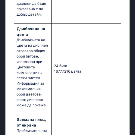
дисплея да бъде
показвана с по-
добър детайл.
Дълбочина на
цвета
Дълбочината на
цвета на дисплея
отразява общия
брой битове,
използван при
24 бита
цветовите
16777216 цвята
компоненти на
всеки пиксел.
Информация за
максималния
брой цветове,
които дисплеят
може да покаже.
Заемана площ
от екрана
Приблизителната