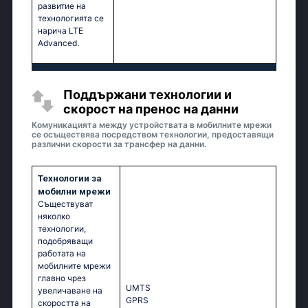
развитие на
технологията се
нарича LTE
Advanced.
Поддържани технологии и
скорост на пренос на данни
Комуникацията между устройствата в мобилните мрежи
се осъществява посредством технологии, предоставящи
различни скорости за трансфер на данни.
Технологии за
мобилни мрежи
Съществуват
няколко
технологии,
подобряващи
работата на
мобилните мрежи
главно чрез
UМТS
увеличаване на
GРRS
скоростта на