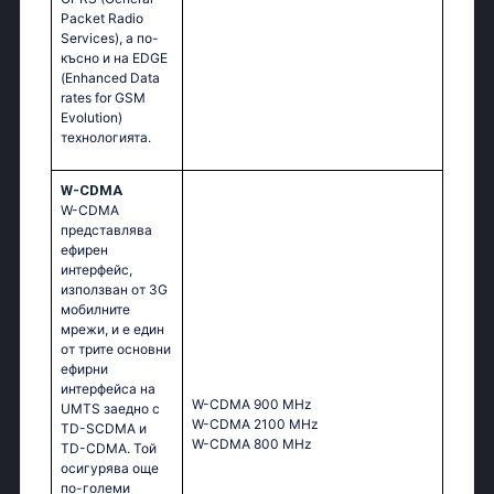
Packet Radio
Services), а по-
късно и на EDGE
(Enhanced Data
rates for GSM
Evolution)
технологията.
W-CDMA
W-CDMA
представлява
ефирен
интерфейс,
използван от 3G
мобилните
мрежи, и е един
от трите основни
ефирни
интерфейса на
W-CDMA 900 MHz
UMTS заедно с
W-CDMA 2100 MHz
TD-SCDMA и
W-CDMA 800 MHz
TD-CDMA. Той
осигурява още
по-големи