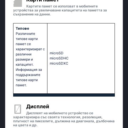
Картите памет се използват в мобилните
устройства за увеличаване капацитета на паметта за
съхранение на данни.
Типове
Различните
типове карти
памет се
характеризират с
microSD
различни
microSDHC
размери и
microSDXC
капацитет.
Информация за
поддържаните
типове карти
памет.
Дисплей
Дисплеят на мобилното устройство се
характеризира със своята технология, резолюция,
плътност на пикселите, дължина на диагонала, дълбочина
на цвета и др.