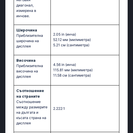
диагонал,
измерена в
инчове.
Широчина
2.05 in
(инча)
Приблизителна
52.12 мм
(милиметра)
широчина на
5.21 см
(сантиметра)
дисплея
Височина
4.56 in
(инча)
Приблизителна
115.81 мм
(милиметра)
височина на
11.58 см
(сантиметра)
дисплея
Съотношение
на страните
Съотношение
между размерите
2.222:1
на дългата и
късата страна на
дисплея