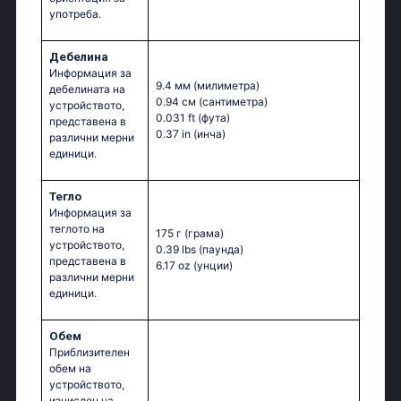
употреба.
Дебелина
Информация за
9.4 мм
(милиметра)
дебелината на
0.94 см
(сантиметра)
устройството,
0.031 ft
(фута)
представена в
0.37 in
(инча)
различни мерни
единици.
Тегло
Информация за
теглото на
175 г
(грама)
устройството,
0.39 lbs
(паунда)
представена в
6.17 oz
(унции)
различни мерни
единици.
Обем
Приблизителен
обем на
устройството,
изчислен на