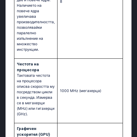
8
Наличието на
повече ядра
увеличава
производителността,
позволявайки
паралелно
изпълнение на
множество
инструкции.
Честота на
процесора
Тактовата честота
на процесора
описва скоростта му
1000 MHz
(мегахерца)
посредством цикли
в секунда. Измерва
се в мегахерци
(MHz) или гигахерци
(GHz).
Графичен
ускорител (GPU)