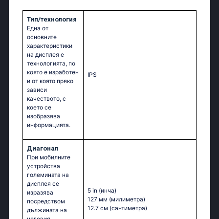
Тип/технология
Една от
основните
характеристики
на дисплея е
технологията, по
която е изработен
IPS
и от която пряко
зависи
качеството, с
което се
изобразява
информацията.
Диагонал
При мобилните
устройства
големината на
дисплея се
5 in
(инча)
изразява
127 мм
(милиметра)
посредством
12.7 см
(сантиметра)
дължината на
неговия