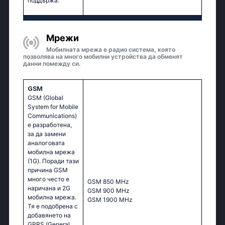
поддържа.
Мрежи
Мобилната мрежа е радио система, която
позволява на много мобилни устройства да обменят
данни помежду си.
GSM
GSM (Global
System for Mobile
Communications)
е разработена,
за да замени
аналоговата
мобилна мрежа
(1G). Поради тази
причина GSM
много често е
GSМ 850 МНz
наричана и 2G
GSМ 900 МНz
мобилна мрежа.
GSМ 1900 МНz
Тя е подобрена с
добавянето на
GPRS (General