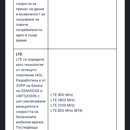
скорости за
пренос на данни
и възможност за
свързване на
повече
потребители по
едно и също
време.
LTE
LTE се определя
като технология
от четвърто
поколение (4G).
Разработена е от
3GPP на базата
на GSM/EDGE и
LТЕ 900 МНz
UMTS/HSPA с
LТЕ 1800 МНz
цел увеличаване
LТЕ 2100 МНz
капацитета и
LТЕ 800 МНz (В19)
скоростта на
безжичните
мобилни мрежи.
Последващо