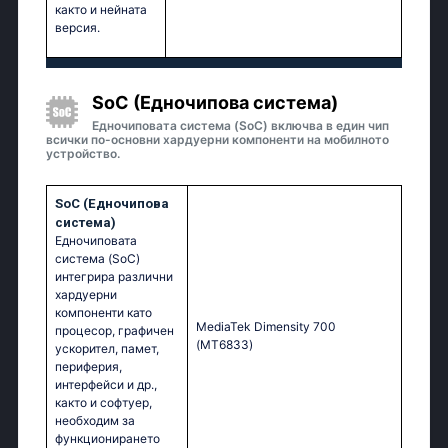
както и нейната
версия.
SoC (Едночипова система)
Едночиповата система (SoC) включва в един чип
всички по-основни хардуерни компоненти на мобилното
устройство.
SoC (Едночипова
система)
Едночиповата
система (SoC)
интегрира различни
хардуерни
компоненти като
МеdiаТеk Dimеnsity 700
процесор, графичен
(МТ6833)
ускорител, памет,
периферия,
интерфейси и др.,
както и софтуер,
необходим за
функционирането