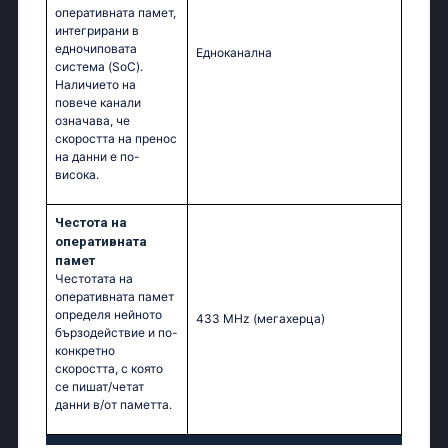
оперативната памет,
интегрирани в
едночиповата
Едноканална
система (SoC).
Наличието на
повече канали
означава, че
скоростта на пренос
на данни е по-
висока.
Честота на
оперативната
памет
Честотата на
оперативната памет
определя нейното
433 MHz
(мегахерца)
бързодействие и по-
конкретно
скоростта, с която
се пишат/четат
данни в/от паметта.