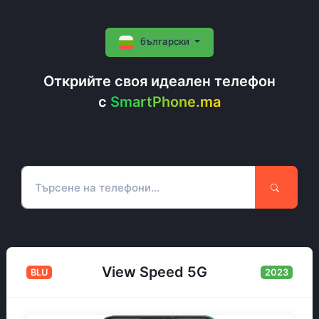
български
Открийте своя идеален телефон
c
SmartPhone.ma
View Speed 5G
BLU
2023