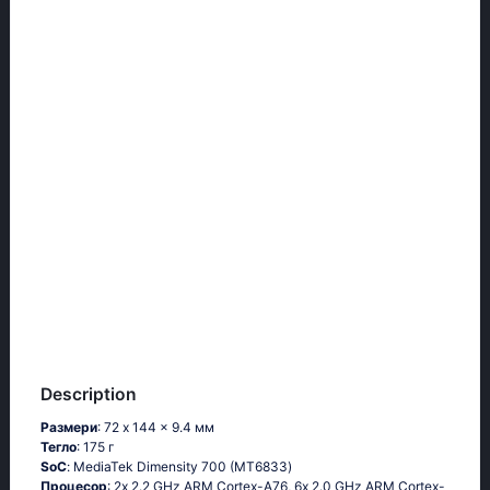
Description
Размери
: 72 x 144 x 9.4 мм
Тегло
: 175 г
SoC
: МеdiаТеk Dimеnsity 700 (МТ6833)
Процесор
: 2х 2.2 GНz АRМ Соrtех-А76, 6х 2.0 GНz АRМ Соrtех-