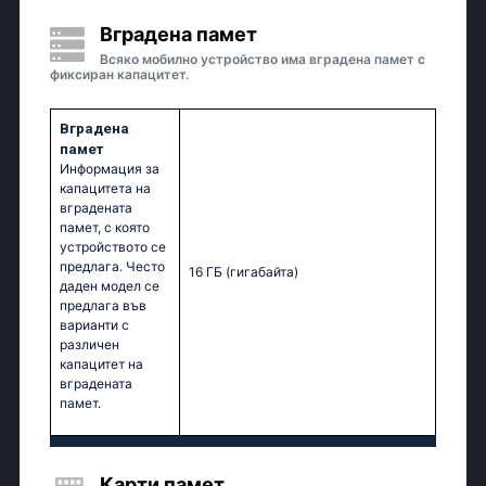
Вградена памет
Всяко мобилно устройство има вградена памет с
фиксиран капацитет.
Вградена
памет
Информация за
капацитета на
вградената
памет, с която
устройството се
предлага. Често
16 ГБ
(гигабайта)
даден модел се
предлага във
варианти с
различен
капацитет на
вградената
памет.
Карти памет