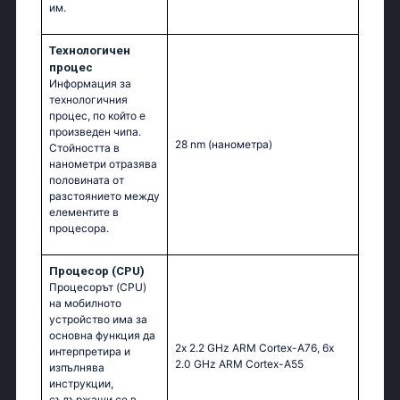
им.
Технологичен
процес
Информация за
технологичния
процес, по който е
произведен чипа.
28 nm
(нанометра)
Стойността в
нанометри отразява
половината от
разстоянието между
елементите в
процесора.
Процесор (CPU)
Процесорът (CPU)
на мобилното
устройство има за
основна функция да
2х 2.2 GНz АRМ Соrtех-А76, 6х
интерпретира и
2.0 GНz АRМ Соrtех-А55
изпълнява
инструкции,
съдържащи се в