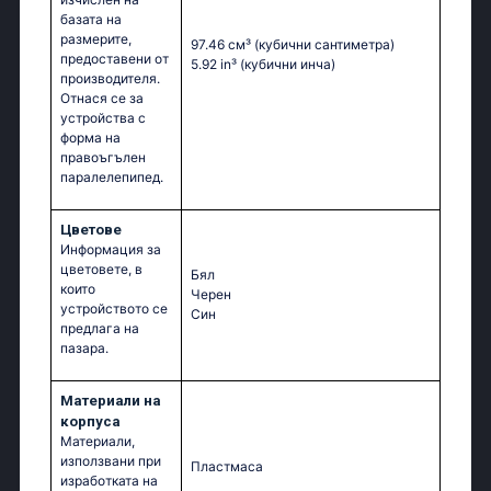
базата на
размерите,
97.46 см³
(кубични сантиметра)
предоставени от
5.92 in³
(кубични инча)
производителя.
Отнася се за
устройства с
форма на
правоъгълен
паралелепипед.
Цветове
Информация за
цветовете, в
Бял
които
Черен
устройството се
Син
предлага на
пазара.
Материали на
корпуса
Материали,
използвани при
Пластмаса
изработката на