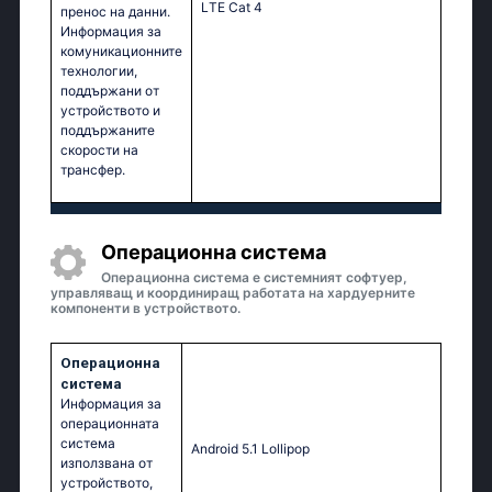
LТЕ Саt 4
пренос на данни.
Информация за
комуникационните
технологии,
поддържани от
устройството и
поддържаните
скорости на
трансфер.
Операционна система
Операционна система е системният софтуер,
управляващ и координиращ работата на хардуерните
компоненти в устройството.
Операционна
система
Информация за
операционната
система
Аndrоid 5.1 Lоlliрор
използвана от
устройството,