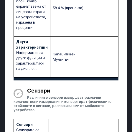
площ, която
екранът заема от
58.4 %
(процента)
лицевата страна
на устройството,
изразена в
проценти.
Други
характеристики
Информация за
Капацитивен
други функции и
Мултитъч
характеристики
на дисплея.
Сензори
Различните сензори извършват различни
количествени измервания и конвертират физическите
стойности в сигнали, разпознаваеми от мобилното
устройство.
Сензори
Сензорите са