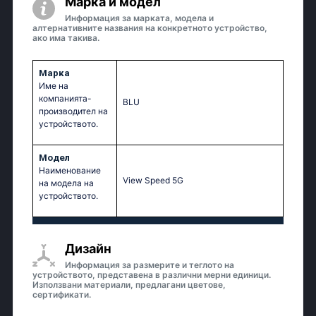
Марка и модел
Информация за марката, модела и
алтернативните названия на конкретното устройство,
ако има такива.
Марка
Име на
компанията-
BLU
производител на
устройството.
Модел
Наименование
View Speed 5G
на модела на
устройството.
Дизайн
Информация за размерите и теглото на
устройството, представена в различни мерни единици.
Използвани материали, предлагани цветове,
сертификати.