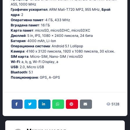
А55, 1000 MHz
Графичен ускорител
: ARM Mali-T720 MP2, 955 MHz,
Брой
ядра
: 2
Оперативна памет
: 4 ГБ, 433 MHz
Вградена памет
: 16 ГБ
Карта памет
: microSD, microSDHC, microSDXC
Дисплей
: 5 in, IPS, 1080 x 2400 пиксела, 24 бита
Батерия
: 4000 mAh, Li-Ion
Операционна система
: Аndrоid 5.1 Lоlliрор
Камера
: 4160 x 3120 пиксела, 1920 x 1080 пиксела, 30 к/сек.
SIM карта
: Micro-SIM, Nano-SIM / microSD
Wi-Fi
: а, b, g, Wi-Fi Disрlаy, а
USB
: 2.0, Micro USB
Bluetooth
: 5.1
Позициониране
: GРS, А-GРS
5128