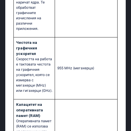
наричат ядра. Те
обработват
графичните
изчисления на
различни
приложения.
Честота на
графичния
ускорител
Скоростта на работа
е тактовата честота
955 MHz
(мегахерца)
на графичния
ускорител, която се
измерва с
мегахерци (MHz)
или гигахерци (GHz).
Капацитет на
оперативната
памет (RAM)
Оперативната памет
(RAM) се използва