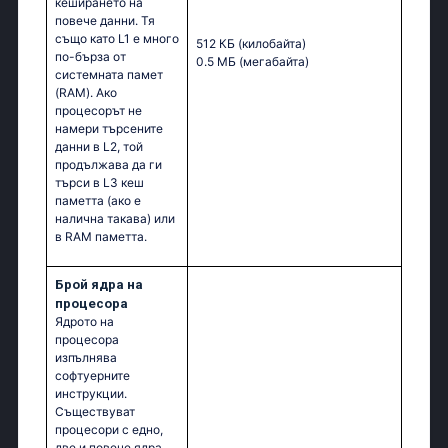
кеширането на
повече данни. Тя
също като L1 е много
512 КБ
(килобайта)
по-бърза от
0.5 МБ
(мегабайта)
системната памет
(RAM). Ако
процесорът не
намери търсените
данни в L2, той
продължава да ги
търси в L3 кеш
паметта (ако е
налична такава) или
в RAM паметта.
Брой ядра на
процесора
Ядрото на
процесора
изпълнява
софтуерните
инструкции.
Съществуват
процесори с едно,
две и повече ядра.