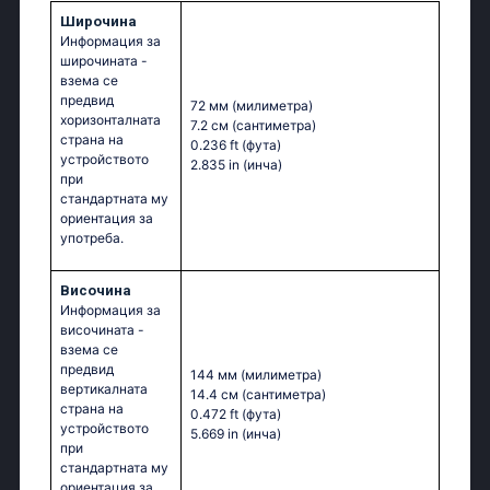
Широчина
Информация за
широчината -
взема се
предвид
72 мм
(милиметра)
хоризонталната
7.2 см
(сантиметра)
страна на
0.236 ft
(фута)
устройството
2.835 in
(инча)
при
стандартната му
ориентация за
употреба.
Височина
Информация за
височината -
взема се
предвид
144 мм
(милиметра)
вертикалната
14.4 см
(сантиметра)
страна на
0.472 ft
(фута)
устройството
5.669 in
(инча)
при
стандартната му
ориентация за