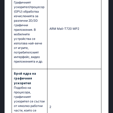
Графичният
ускорител/процесор
(GPU) обработва
изчисленията за
различни 2D/3D
графични
ARM Mali-T720 MP2
приложения. В
мобилните
устройства се
използва най-вече
от игрите,
потребителският
интерфейс, видео
приложенията и др.
Брой ядра на
графичния
ускорител
Подобно на
процесора,
графичният
ускорител се състои
от няколко работни
2
части, които се