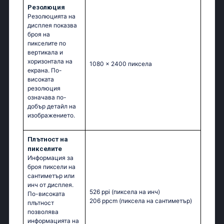
Резолюция
Резолюцията на
дисплея показва
броя на
пикселите по
вертикала и
хоризонтала на
1080 x 2400 пиксела
екрана. По-
високата
резолюция
означава по-
добър детайл на
изображението.
Плътност на
пикселите
Информация за
броя пиксели на
сантиметър или
инч от дисплея.
526 ppi
(пиксела на инч)
По-високата
206 ppcm
(пиксела на сантиметър)
плътност
позволява
информацията на