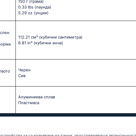
150 г
(грама)
0.33 lbs
(паунда)
5.29 oz
(унции)
ислен
112.21 см³
(кубични сантиметра)
6.81 in³
(кубични инча)
форма
Черен
твото
Сив
Алуминиева сплав
Пластмаса
 устройства за съхраняване на данни, удостоверяващи автентичност