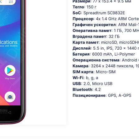
Размери
: 77 x 153.4 x 9.5 мм
Тегло
: 150 г
SoC
: Sрrеаdtrum SС9832Е
Процесор
: 4х 1.4 GНz АRМ Соrt
Графичен ускорител
: ARM Mali
Оперативна памет
: 1 ГБ, 700 M
Вградена памет
: 32 ГБ
Карта памет
: microSD, microSDH
Дисплей
: 5.5 in, IPS, 720 x 1440
Батерия
: 6000 mAh, Li-Polymer
Операционна система
: Аndrоid
Камера
: 3264 x 2448 пиксела, 1
SIM карта
: Micro-SIM
Wi-Fi
: b, g, а
USB
: 2.0, Micro USB
Bluetooth
: 4.2
Позициониране
: GРS, А-GРS