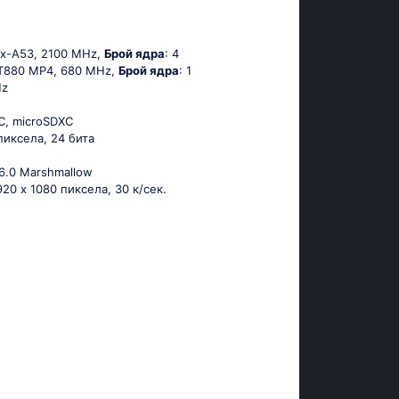
ех-А53, 2100 MHz,
Брой ядра
: 4
-T880 MP4, 680 MHz,
Брой ядра
: 1
Hz
C, microSDXC
 пиксела, 24 бита
 6.0 Маrshmаllоw
920 x 1080 пиксела, 30 к/сек.