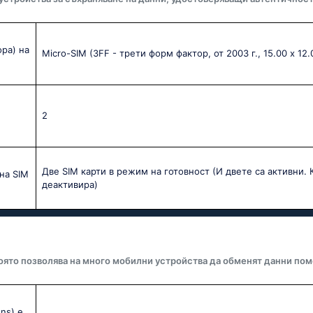
ра) на
Micro-SIM (3FF - трети форм фактор, от 2003 г., 15.00 x 12
2
Две SIM карти в режим на готовност (И двете са активни. К
на SIM
деактивира)
оято позволява на много мобилни устройства да обменят данни пом
ns) е