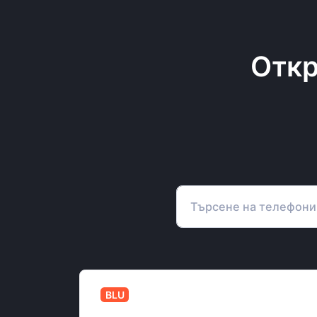
Откр
BLU