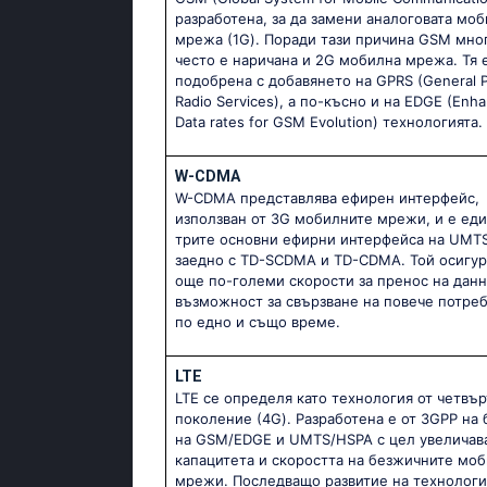
разработена, за да замени аналоговата мо
мрежа (1G). Поради тази причина GSM мно
често е наричана и 2G мобилна мрежа. Тя 
подобрена с добавянето на GPRS (General 
Radio Services), а по-късно и на EDGE (Enh
Data rates for GSM Evolution) технологията.
W-CDMA
W-CDMA представлява ефирен интерфейс,
използван от 3G мобилните мрежи, и е еди
трите основни ефирни интерфейса на UMT
заедно с TD-SCDMA и TD-CDMA. Той осигур
още по-големи скорости за пренос на данн
възможност за свързване на повече потре
по едно и също време.
LTE
LTE се определя като технология от четвър
поколение (4G). Разработена е от 3GPP на 
на GSM/EDGE и UMTS/HSPA с цел увеличав
капацитета и скоростта на безжичните мо
мрежи. Последващо развитие на технологи