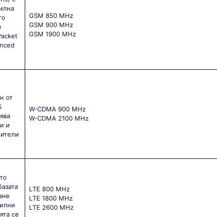
билна
GSМ 850 МНz
го
GSМ 900 МНz
е
GSМ 1900 МНz
Packet
anced
н от
S
W-CDMA 900 MHz
ява
W-CDMA 2100 MHz
и и
бители
то
базата
LТЕ 800 МНz
ане
LТЕ 1800 МНz
билни
LТЕ 2600 МНz
ята се