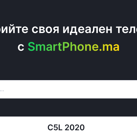
ийте своя идеален те
c
SmartPhone.ma
C5L 2020