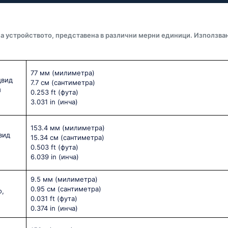
а устройството, представена в различни мерни единици. Използва
77 мм
(милиметра)
двид
7.7 см
(сантиметра)
и
0.253 ft
(фута)
3.031 in
(инча)
153.4 мм
(милиметра)
вид
15.34 см
(сантиметра)
0.503 ft
(фута)
6.039 in
(инча)
9.5 мм
(милиметра)
0.95 см
(сантиметра)
о,
0.031 ft
(фута)
0.374 in
(инча)