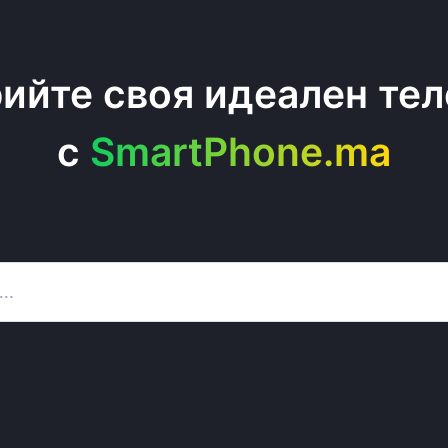
ийте своя идеален те
c
SmartPhone.ma