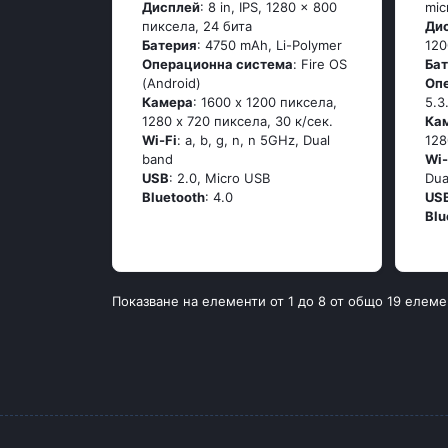
Дисплей
: 8 in, IPS, 1280 x 800
mic
пиксела, 24 бита
Ди
Батерия
: 4750 mAh, Li-Polymer
120
Операционна система
: Fire OS
Ба
(Android)
Оп
Камера
: 1600 x 1200 пиксела,
5.3
1280 x 720 пиксела, 30 к/сек.
Ка
Wi-Fi
: a, b, g, n, n 5GHz, Dual
128
band
Wi-
USB
: 2.0, Micro USB
Dua
Bluetooth
: 4.0
US
Blu
Показване на елементи от 1 до 8 от общо 19 елеме