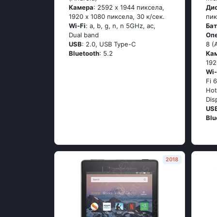
Камера
: 2592 x 1944 пиксела,
Ди
1920 x 1080 пиксела, 30 к/сек.
пик
Wi-Fi
: a, b, g, n, n 5GHz, ac,
Ба
Dual band
Оп
USB
: 2.0, USB Type-C
8 (
Bluetooth
: 5.2
Ка
192
Wi-
Fi 
Hot
Dis
US
Blu
2018