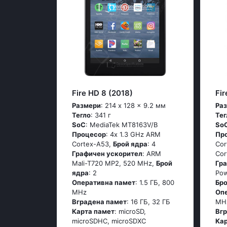
Fire HD 8 (2018)
Fir
Размери
: 214 x 128 x 9.2 мм
Ра
Тегло
: 341 г
Тег
SoC
: MediaTek MT8163V/B
So
Процесор
: 4x 1.3 GHz ARM
Пр
Cortex-A53,
Брой ядра
: 4
Cor
Графичен ускорител
: ARM
Cor
Mali-T720 MP2, 520 MHz,
Брой
Гр
ядра
: 2
Pow
Оперативна памет
: 1.5 ГБ, 800
Бр
MHz
Оп
Вградена памет
: 16 ГБ, 32 ГБ
MH
Карта памет
: microSD,
Вг
microSDHC, microSDXC
Ка