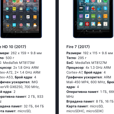
e HD 10 (2017)
Fire 7 (2017)
змери
: 262 x 159 x 9.8 мм
Размери
: 192 x 115 x 9.6 мм
ло
: 500 г
Тегло
: 295 г
C
: MediaTek MT8173M
SoC
: MediaTek MT8127M
оцесор
: 2x 1.8 GHz ARM
Процесор
: 4x 1.3 GHz ARM
tex-A72, 2x 1.4 GHz ARM
Cortex-A7,
Брой ядра
: 4
tex-A53,
Брой ядра
: 4
Графичен ускорител
: ARM
афичен ускорител
: IMG
Mali-450 MP4, 600 MHz,
Бро
erVR GX6250, 700 MHz,
ядра
: 4
ой ядра
: 2
Оперативна памет
: 1 ГБ, 66
еративна памет
: 2 ГБ, 933
MHz
z
Вградена памет
: 8 ГБ, 16 ГБ
радена памет
: 32 ГБ, 64 ГБ
Карта памет
: microSD,
рта памет
: microSD,
microSDHC, microSDXC