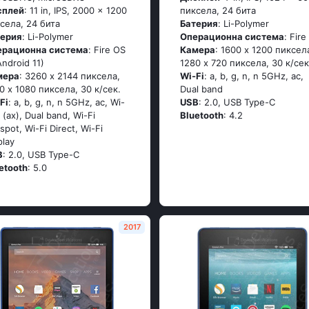
сплей
: 11 in, IPS, 2000 x 1200
пиксела, 24 бита
села, 24 бита
Батерия
: Li-Polymer
терия
: Li-Polymer
Операционна система
: Fire
ерационна система
: Fire OS
Камера
: 1600 x 1200 пиксел
Android 11)
1280 x 720 пиксела, 30 к/сек
мера
: 3260 x 2144 пиксела,
Wi-Fi
: a, b, g, n, n 5GHz, ac,
0 x 1080 пиксела, 30 к/сек.
Dual band
Fi
: a, b, g, n, n 5GHz, ac, Wi-
USB
: 2.0, USB Type-C
6 (ax), Dual band, Wi-Fi
Bluetooth
: 4.2
spot, Wi-Fi Direct, Wi-Fi
play
B
: 2.0, USB Type-C
etooth
: 5.0
2017