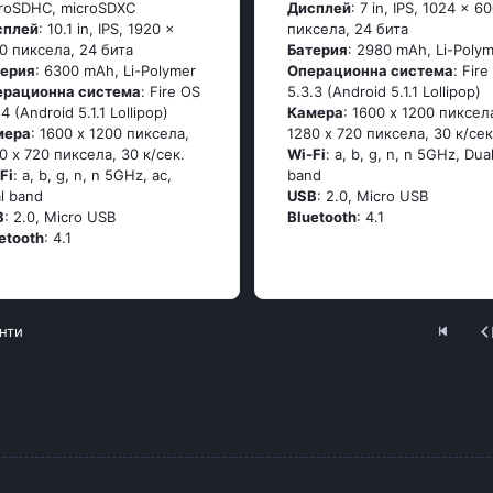
roSDHC, microSDXC
Дисплей
: 7 in, IPS, 1024 x 6
сплей
: 10.1 in, IPS, 1920 x
пиксела, 24 бита
0 пиксела, 24 бита
Батерия
: 2980 mAh, Li-Poly
терия
: 6300 mAh, Li-Polymer
Операционна система
: Fire
ерационна система
: Fire OS
5.3.3 (Android 5.1.1 Lollipop)
.4 (Android 5.1.1 Lollipop)
Камера
: 1600 x 1200 пиксел
мера
: 1600 x 1200 пиксела,
1280 x 720 пиксела, 30 к/сек
0 x 720 пиксела, 30 к/сек.
Wi-Fi
: a, b, g, n, n 5GHz, Dua
Fi
: a, b, g, n, n 5GHz, ac,
band
l band
USB
: 2.0, Micro USB
B
: 2.0, Micro USB
Bluetooth
: 4.1
etooth
: 4.1
нти