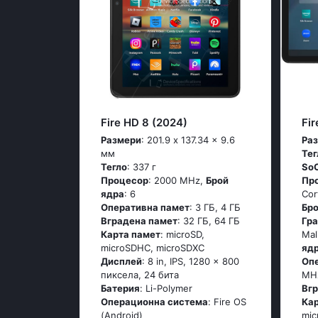
Fire HD 8 (2024)
Fir
Размери
: 201.9 x 137.34 x 9.6
Ра
мм
Тег
Тегло
: 337 г
So
Процесор
: 2000 MHz,
Брой
Пр
ядра
: 6
Cor
Оперативна памет
: 3 ГБ, 4 ГБ
Бр
Вградена памет
: 32 ГБ, 64 ГБ
Гр
Карта памет
: microSD,
Mal
microSDHC, microSDXC
яд
Дисплей
: 8 in, IPS, 1280 x 800
Оп
пиксела, 24 бита
MH
Батерия
: Li-Polymer
Вг
Операционна система
: Fire OS
Ка
(Android)
mic