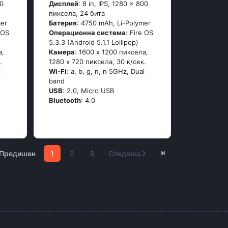
00
Дисплей
: 8 in, IPS, 1280 x 800
пиксела, 24 бита
mer
Батерия
: 4750 mAh, Li-Polymer
 OS
Операционна система
: Fire OS
5.3.3 (Android 5.1.1 Lollipop)
а,
Камера
: 1600 x 1200 пиксела,
.
1280 x 720 пиксела, 30 к/сек.
l
Wi-Fi
: a, b, g, n, n 5GHz, Dual
band
USB
: 2.0, Micro USB
Bluetooth
: 4.0
Предишен
1
2
3
Следващ