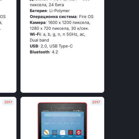
пиксела, 24 бита
Батерия
: Li-Polymer
 OS
Операционна система
: Fire OS
а,
Камера
: 1600 x 1200 пиксела,
.
1280 x 720 пиксела, 30 к/сек.
Wi-Fi
: a, b, g, n, n 5GHz, ac,
Dual band
USB
: 2.0, USB Type-C
Bluetooth
: 4.2
2017
2017