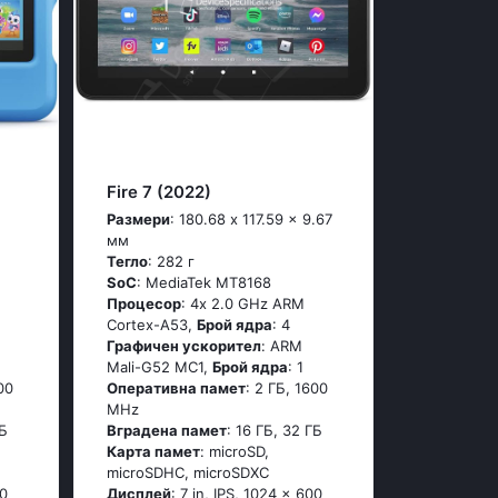
Fire 7 (2022)
Размери
: 180.68 x 117.59 x 9.67
мм
Тегло
: 282 г
SoC
: MediaTek MT8168
Процесор
: 4x 2.0 GHz ARM
Cortex-A53,
Брой ядра
: 4
Графичен ускорител
: ARM
Mali-G52 MC1,
Брой ядра
: 1
00
Оперативна памет
: 2 ГБ, 1600
MHz
ГБ
Вградена памет
: 16 ГБ, 32 ГБ
Карта памет
: microSD,
microSDHC, microSDXC
00
Дисплей
: 7 in, IPS, 1024 x 600