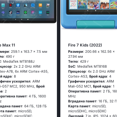
e Max 11
Fire 7 Kids (2022)
змери
: 259.1 x 163.7 x 7.5 мм
Размери
: 200.66 x 162.56 x
ло
: 490 г
27.94 мм
C
: MediaTek MT8188J
Тегло
: 429 г
оцесор
: 2x 2.2 GHz ARM
SoC
: MediaTek MT8168
tex-A78, 6x ARM Cortex-A55,
Процесор
: 4x 2.0 GHz ARM
ой ядра
: 8
Cortex-A53,
Брой ядра
: 4
афичен ускорител
: ARM
Графичен ускорител
: ARM
i-G57 MC2, 950 MHz,
Брой
Mali-G52 MC1,
Брой ядра
: 1
ра
: 2
Оперативна памет
: 2 ГБ, 16
еративна памет
: 4 ГБ, 1600
MHz
z
Вградена памет
: 16 ГБ, 32 
радена памет
: 64 ГБ, 128 ГБ
Карта памет
: microSD,
рта памет
: microSD,
microSDHC, microSDXC
roSDHC, microSDXC
Дисплей
: 7 in, IPS, 1024 x 6