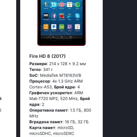
Fire HD 8 (2017)
Размери
: 214 x 128 x 9.2 мм
Тегло
: 341 г
SoC
: MediaTek MT8163V/B
Процесор
: 4x 1.3 GHz ARM
Cortex-A53,
Брой ядра
: 4
Графичен ускорител
: ARM
й
Mali-T720 MP2, 520 MHz,
Брой
ядра
: 2
6
Оперативна памет
: 1.5 ГБ, 800
MHz
Вградена памет
: 16 ГБ, 32 ГБ
Карта памет
: microSD,
microSDHC, microSDXC