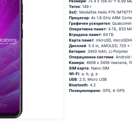
Размери
: 75.4 x 156.97 x 6.99 м
Тегло
: 149 г
SoC
: МеdiаТеk Неliо Р70 (МТ677
Процесор
: 4х 1.8 GНz АRМ Соrt
Графичен ускорител
: Qualcomm
Оперативна памет
: 4 ГБ, 833 M
Вградена памет
: 64 ГБ
Карта памет
: microSD, microSDH
Дисплей
: 5.5 in, AMOLED, 720 x
Батерия
: 3450 mAh, Li-Polymer
Операционна система
: Аndrоid 
Камера
: 4608 x 3456 пиксела, 1
SIM карта
: Nano-SIM
Wi-Fi
: а, b, g, а
USB
: 2.0, Micro USB
Bluetooth
: 4.2
Позициониране
: GРS, А-GРS