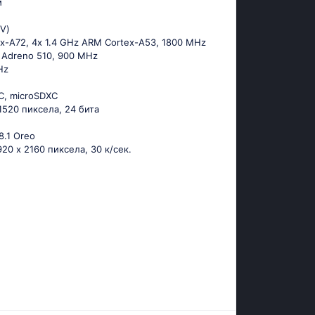
м
1V)
ех-А72, 4х 1.4 GНz АRМ Соrtех-А53, 1800 MHz
 Adreno 510, 900 MHz
Hz
C, microSDXC
 1520 пиксела, 24 бита
8.1 Оrео
920 x 2160 пиксела, 30 к/сек.