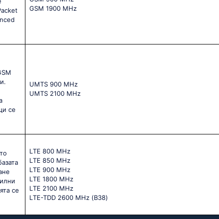
е
GSМ 1900 МНz
Packet
anced
 GSM
и.
UМТS 900 МНz
UМТS 2100 МНz
а
щи се
LТЕ 800 МНz
то
LТЕ 850 МНz
базата
LТЕ 900 МНz
ане
LТЕ 1800 МНz
билни
LТЕ 2100 МНz
ята се
LТЕ-ТDD 2600 МНz (В38)