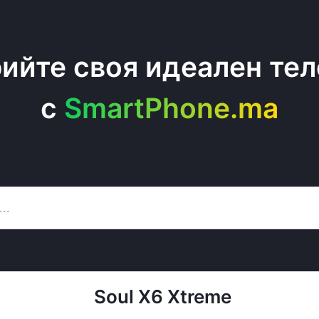
ийте своя идеален те
c
SmartPhone.ma
Soul X6 Xtreme