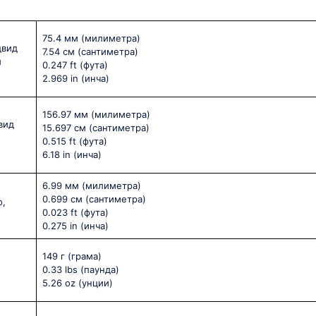
75.4 мм
(милиметра)
двид
7.54 см
(сантиметра)
и
0.247 ft
(фута)
2.969 in
(инча)
156.97 мм
(милиметра)
вид
15.697 см
(сантиметра)
0.515 ft
(фута)
6.18 in
(инча)
6.99 мм
(милиметра)
0.699 см
(сантиметра)
о,
0.023 ft
(фута)
0.275 in
(инча)
149 г
(грама)
0.33 lbs
(паунда)
5.26 oz
(унции)