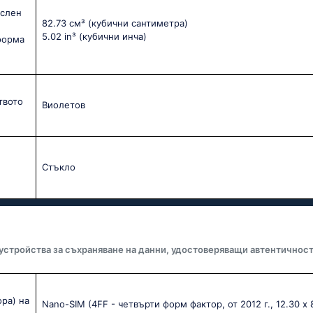
ислен
82.73 см³
(кубични сантиметра)
5.02 in³
(кубични инча)
форма
твото
Виолетов
Стъкло
 устройства за съхраняване на данни, удостоверяващи автентичност
ра) на
Nano-SIM (4FF - четвърти форм фактор, от 2012 г., 12.30 x 