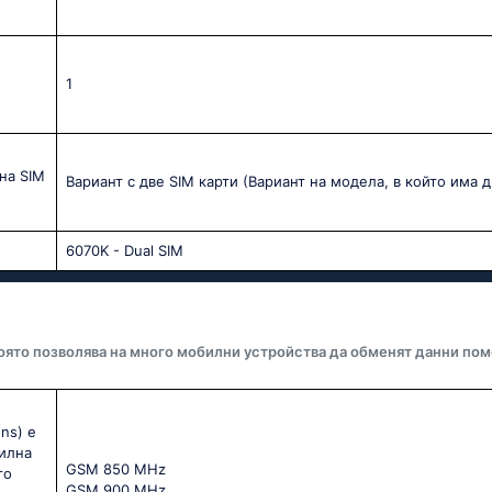
1
на SIM
Вариант с две SIM карти (Вариант на модела, в който има д
6070K - Dual SIM
оято позволява на много мобилни устройства да обменят данни пом
ns) е
билна
GSМ 850 МНz
го
GSМ 900 МНz