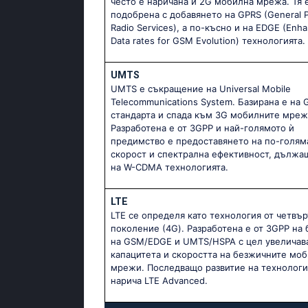
често е наричана и 2G мобилна мрежа. Тя 
подобрена с добавянето на GPRS (General 
Radio Services), а по-късно и на EDGE (Enh
Data rates for GSM Evolution) технологията.
UMTS
UMTS е съкращение на Universal Mobile
Telecommunications System. Базирана е на
стандарта и спада към 3G мобилните мреж
Разработена е от 3GPP и най-голямото ѝ
предимство е предоставянето на по-голям
скорост и спектрална ефективност, дължа
на W-CDMA технологията.
LTE
LTE се определя като технология от четвър
поколение (4G). Разработена е от 3GPP на 
на GSM/EDGE и UMTS/HSPA с цел увеличав
капацитета и скоростта на безжичните мо
мрежи. Последващо развитие на технологи
нарича LTE Advanced.